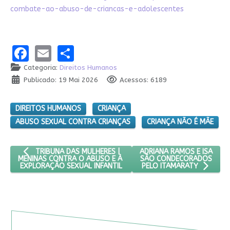
combate-ao-abuso-de-criancas-e-adolescentes
Facebook
Email
Share
Categoria:
Direitos Humanos
Publicado: 19 Mai 2026
Acessos: 6189
DIREITOS HUMANOS
CRIANÇA
ABUSO SEXUAL CONTRA CRIANÇAS
CRIANÇA NÃO É MÃE
ARTIGO ANTERIOR: TRIBUNA DAS MULHERES | MENINAS CONTR
PRÓXIMO ARTIGO: ADRIAN
ADRIANA RAMOS E ISA
TRIBUNA DAS MULHERES |
SÃO CONDECORADOS
MENINAS CONTRA O ABUSO E À
EXPLORAÇÃO SEXUAL INFANTIL
PELO ITAMARATY