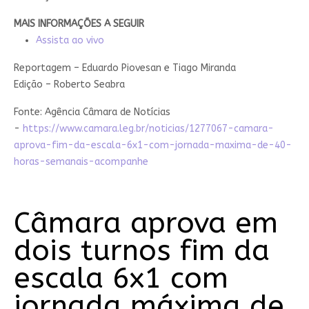
MAIS INFORMAÇÕES A SEGUIR
Assista ao vivo
Reportagem – Eduardo Piovesan e Tiago Miranda
Edição – Roberto Seabra
Fonte: Agência Câmara de Notícias
-
https://www.camara.leg.br/noticias/1277067-camara-
aprova-fim-da-escala-6x1-com-jornada-maxima-de-40-
horas-semanais-acompanhe
Câmara aprova em
dois turnos fim da
escala 6x1 com
jornada máxima de