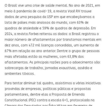
O Brasil vive uma crise de saúde mental. No ano de 2021, em
meio à pandemia de covid-19, a revista
Você RH
trouxe
dados de uma pesquisa da USP em que encabeçávamos a
lista de países mais ansiosos do mundo, com 63% de
quadros de ansiedade e 59% de quadros de depressão. Em
2024, a revista
Forbes
reiterou os dados: o Brasil registrou o
maior número de afastamentos por transtornos mentais em
dez anos, com 472 mil licenças concedidas, um aumento de
67% em relação ao ano anterior. Dentre o grupo de pessoas
mais afetadas estão as mulheres, com 63,8% dos
afastamentos. As principais razões para o adoecimento são:
sobrecargas de trabalho, jornadas exaustivas, assédio e
ambientes tóxicos.
Para tentar diminuir tal quadro, assistimos a várias iniciativas
provindas de empresas, políticas públicas e propostas
parlamentares, dentre elas a Proposta de Emenda
Constitucional (PEC) contra a escala 6×1, protocolada na
Câmara dos Deputados por Érika Hilton em fevereiro de