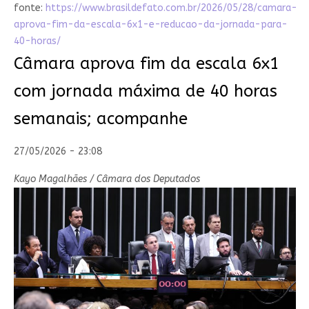
fonte:
https://www.brasildefato.com.br/2026/05/28/camara-
aprova-fim-da-escala-6x1-e-reducao-da-jornada-para-
40-horas/
Câmara aprova fim da escala 6x1
com jornada máxima de 40 horas
semanais; acompanhe
27/05/2026 - 23:08
Kayo Magalhães / Câmara dos Deputados