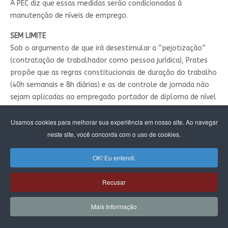
A PEC diz que essas medidas serão condicionadas à
manutenção de níveis de emprego.
SEM LIMITE
Sob o argumento de que irá desestimular a “pejotização”
(contratação de trabalhador como pessoa jurídica), Prates
propõe que as regras constitucionais de duração do trabalho
(40h semanais e 8h diárias) e as de controle de jornada não
sejam aplicadas ao empregado portador de diploma de nível
superior que receba acima de 2,5 vezes o teto da Previdência,
que daria hoje o equivalente a R$ 21.188,87 (R$ 8.475,55 de
Usamos cookies para melhorar sua experiência em nosso site. Ao navegar
teto).
neste site, você concorda com o uso de cookies.
A exceção seria por liberalidade do empregador (se ele
OK! Eu entendi.
quiser) ou se houver previsão em acordo ou convenção
coletiva de trabalho.
Recusar
O repouso remunerado de dois dias por semana deve ser
Mais Informação
cumprido e a nova norma não será aplicada a empregados
públicos da administração direta e indireta de quaisquer dos