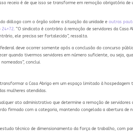
sso receio é de que isso se transforme em remoção obrigatória de u
ado diálogo com o órgão sobre a situação da unidade e
outras paut
o 24×72
. “O sindicato é contrário à remoção de servidores da Cas
rário, ele precisa ser fortalecido”, ressalta.
 Federal deve ocorrer somente após a conclusão do concurso público 
ecer quando tivermos servidores em número suficiente, ou seja, qu
 nomeados”, conclui.
e transformar a Casa Abrigo em um espaço limitado à hospedagem 
das mulheres atendidas.
alquer ato administrativo que determine a remoção de servidores d
o firmado com a categoria, mantendo congelada a abertura de n
estudo técnico de dimensionamento da força de trabalho, com part