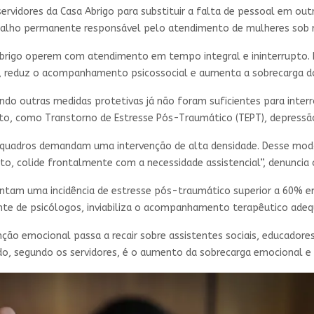
rvidores da Casa Abrigo para substituir a falta de pessoal em out
balho permanente responsável pelo atendimento de mulheres sob ri
 abrigo operem com atendimento em tempo integral e ininterrupto. 
 reduz o acompanhamento psicossocial e aumenta a sobrecarga dos
 outras medidas protetivas já não foram suficientes para interro
o, como Transtorno de Estresse Pós-Traumático (TEPT), depressão 
 quadros demandam uma intervenção de alta densidade. Desse modo,
, colide frontalmente com a necessidade assistencial”, denuncia o
tam uma incidência de estresse pós-traumático superior a 60% ent
nte de psicólogos, inviabiliza o acompanhamento terapêutico adeq
ção emocional passa a recair sobre assistentes sociais, educador
ado, segundo os servidores, é o aumento da sobrecarga emocional 