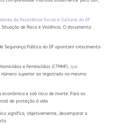
 alta complexidade mantida atualmente pelo GDF,
idores da Assistência Social e Cultural do DF
m Situação de Risco e Violência. O documento
o de Segurança Pública do DF apontam crescimento
omicídios e Feminicídios (CTMHF),
que
, número superior ao registrado no mesmo
a econômica e sob risco de morte. Para os
ial de proteção à vida.
co significa, objetivamente, desamparar a
ota.