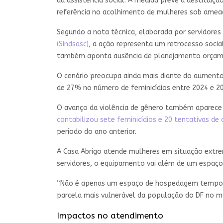
da assistência social. A medida prevê a destitu
referência no acolhimento de mulheres sob ameaç
Segundo a nota técnica, elaborada por servidores d
(Sindsasc)
, a ação representa um retrocesso socia
também aponta ausência de planejamento orçamen
O cenário preocupa ainda mais diante do aumento 
de 27% no número de feminicídios entre 2024 e 20
O avanço da violência de gênero também aparece 
contabilizou sete feminicídios e 20 tentativas d
período do ano anterior.
A Casa Abrigo atende mulheres em situação extrem
servidores, o equipamento vai além de um espaç
“Não é apenas um espaço de hospedagem temporári
parcela mais vulnerável da população do DF no m
Impactos no atendimento