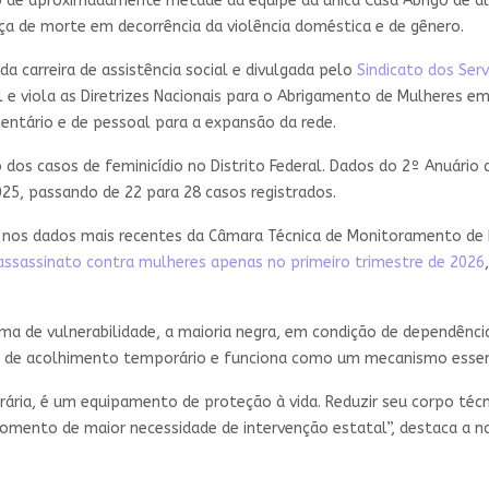
ição de aproximadamente metade da equipe da única Casa Abrigo de
a de morte em decorrência da violência doméstica e de gênero.
a carreira de assistência social e divulgada pelo
Sindicato dos Serv
l e viola as Diretrizes Nacionais para o Abrigamento de Mulheres e
tário e de pessoal para a expansão da rede.
dos casos de feminicídio no Distrito Federal. Dados do 2º Anuári
25, passando de 22 para 28 casos registrados.
nos dados mais recentes da Câmara Técnica de Monitoramento de H
e assassinato contra mulheres apenas no primeiro trimestre de 2026
a de vulnerabilidade, a maioria negra, em condição de dependênci
o de acolhimento temporário e funciona como um mecanismo essenc
a, é um equipamento de proteção à vida. Reduzir seu corpo técni
omento de maior necessidade de intervenção estatal”, destaca a n