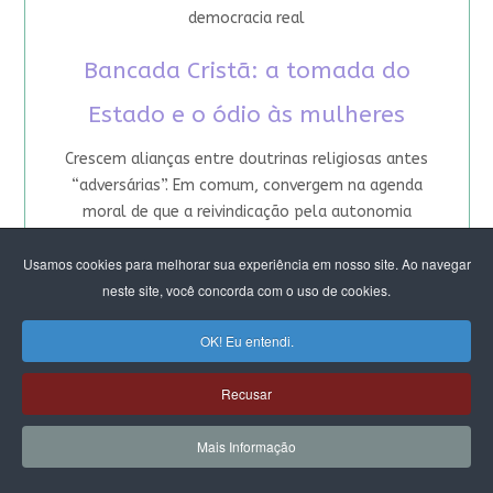
democracia real
Bancada Cristã: a tomada do
Estado e o ódio às mulheres
Crescem alianças entre doutrinas religiosas antes
“adversárias”. Em comum, convergem na agenda
moral de que a reivindicação pela autonomia
feminina foi longe demais. Articulação objetiva
Usamos cookies para melhorar sua experiência em nosso site. Ao navegar
alcançar o Colégio de Líderes do Congresso e o
neste site, você concorda com o uso de cookies.
controle da pauta legislativa
Congresso: Por onde avançam as
OK! Eu entendi.
bancadas religiosas
Recusar
Pauta da “retidão moral” sob mando masculino
Mais Informação
aglutina 40% dos parlamentares. É incentivada por
igrejas fundamentalistas, que avançaram no