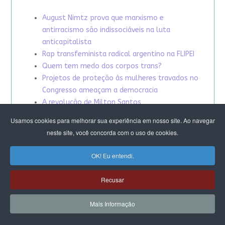
August Nimtz prova que marxismo e
antirracismo são indissociáveis na luta
anticapitalista
Rap transfeminista radical argentino na FLIPEI
Quem tem medo dos corpos trans?
Projetos de proteção às mulheres travados no
Congresso ameaçam a democracia
A revolução de Milton Santos
Usamos cookies para melhorar sua experiência em nosso site. Ao navegar
neste site, você concorda com o uso de cookies.
OK! Eu entendi.
Recusar
Mais Informação