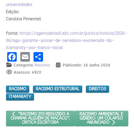
universidades
Edição:
Carolina Pimentel
fonte:
https://agenciabrasil.ebc.com.br/justica/noticia/2026-
06/agu-garante-posse-de-servidora-exonerada-do-
itamaraty-por-banca-racial
Facebook
Email
Share
Categoria:
Racismo
Publicado: 16 Junho 2026
Acessos: 4920
RACISMO
RACISMO ESTRUTURAL
DIREITOS
ITAMARATY
ARTIGO ANTERIOR: “RACISMO FOI REDUZIDO A CHAMAR ALGUÉM 
PRÓXIMO ARTIGO: RACISMO
RACISMO AMBIENTAL E
“RACISMO FOI REDUZIDO A
GÊNERO: UM COLAPSO
CHAMAR ALGUÉM DE MACACO”,
CRITICA ESCRITORA
ANUNCIADO