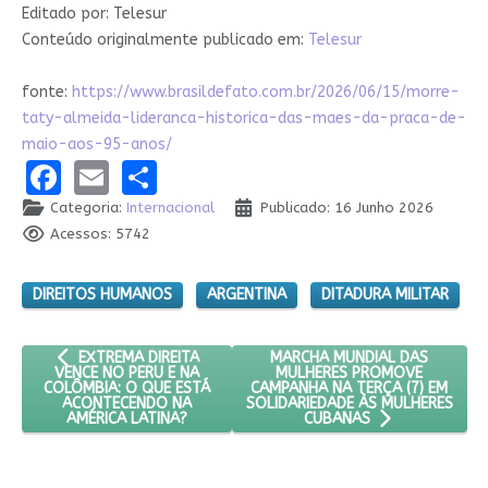
Editado por: Telesur
Conteúdo originalmente publicado em:
Telesur
fonte:
https://www.brasildefato.com.br/2026/06/15/morre-
taty-almeida-lideranca-historica-das-maes-da-praca-de-
maio-aos-95-anos/
Facebook
Email
Share
Categoria:
Internacional
Publicado: 16 Junho 2026
Acessos: 5742
DIREITOS HUMANOS
ARGENTINA
DITADURA MILITAR
ARTIGO ANTERIOR: EXTREMA DIREITA VENCE NO PERU E NA C
PRÓXIMO ARTIGO: MARCHA MU
MARCHA MUNDIAL DAS
EXTREMA DIREITA
MULHERES PROMOVE
VENCE NO PERU E NA
CAMPANHA NA TERÇA (7) EM
COLÔMBIA: O QUE ESTÁ
SOLIDARIEDADE ÀS MULHERES
ACONTECENDO NA
AMÉRICA LATINA?
CUBANAS