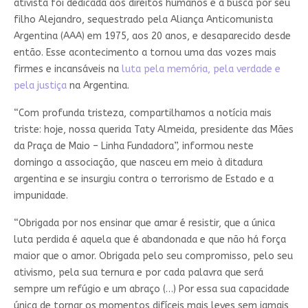
ativista foi dedicada aos direitos humanos e à busca por seu
filho Alejandro, sequestrado pela Aliança Anticomunista
Argentina (AAA) em 1975, aos 20 anos, e desaparecido desde
então. Esse acontecimento a tornou uma das vozes mais
firmes e incansáveis ​​na
luta pela memória, pela verdade e
pela justiça
na Argentina.
“Com profunda tristeza, compartilhamos a notícia mais
triste: hoje, nossa querida Taty Almeida, presidente das Mães
da Praça de Maio – Linha Fundadora”, informou neste
domingo a associação, que nasceu em meio à ditadura
argentina e se insurgiu contra o terrorismo de Estado e a
impunidade.
“Obrigada por nos ensinar que amar é resistir, que a única
luta perdida é aquela que é abandonada e que não há força
maior que o amor. Obrigada pelo seu compromisso, pelo seu
ativismo, pela sua ternura e por cada palavra que será
sempre um refúgio e um abraço (…) Por essa sua capacidade
única de tornar os momentos difíceis mais leves sem jamais