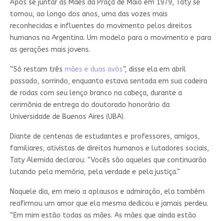
Após se juntar às Mães da Praça de Maio em 1979, Taty se
tornou, ao longo dos anos, uma das vozes mais
reconhecidas e influentes do movimento pelos direitos
humanos na Argentina. Um modelo para o movimento e para
as gerações mais jovens.
“Só restam três
mães e duas avós
”, disse ela em abril
passado, sorrindo, enquanto estava sentada em sua cadeira
de rodas com seu lenço branco na cabeça, durante a
cerimônia de entrega do doutorado honorário da
Universidade de Buenos Aires (UBA).
Diante de centenas de estudantes e professores, amigos,
familiares, ativistas de direitos humanos e lutadores sociais,
Taty Alemida declarou: “Vocês são aqueles que continuarão
lutando pela memória, pela verdade e pela justiça.”
Naquele dia, em meio a aplausos e admiração, ela também
reafirmou um amor que ela mesma dedicou e jamais perdeu.
“Em mim estão todas as mães. As mães que ainda estão