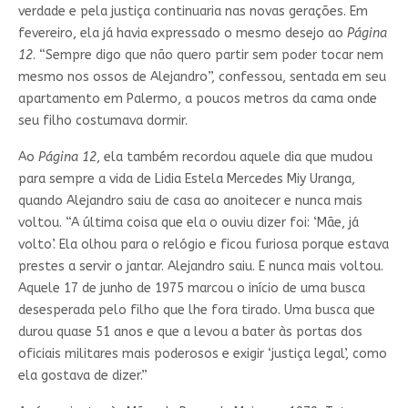
verdade e pela justiça continuaria nas novas gerações. Em
fevereiro, ela já havia expressado o mesmo desejo ao
Página
12
. “Sempre digo que não quero partir sem poder tocar nem
mesmo nos ossos de Alejandro”, confessou, sentada em seu
apartamento em Palermo, a poucos metros da cama onde
seu filho costumava dormir.
Ao
Página 12
, ela também recordou aquele dia que mudou
para sempre a vida de Lidia Estela Mercedes Miy Uranga,
quando Alejandro saiu de casa ao anoitecer e nunca mais
voltou. “A última coisa que ela o ouviu dizer foi: ‘Mãe, já
volto’. Ela olhou para o relógio e ficou furiosa porque estava
prestes a servir o jantar. Alejandro saiu. E nunca mais voltou.
Aquele 17 de junho de 1975 marcou o início de uma busca
desesperada pelo filho que lhe fora tirado. Uma busca que
durou quase 51 anos e que a levou a bater às portas dos
oficiais militares mais poderosos e exigir ‘justiça legal’, como
ela gostava de dizer.”