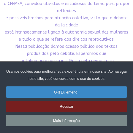
o CFEMEA, convidou ativistas e estudiosas do tema para propor
reflexões
e possíveis brechas para atuação coletiva, visto que o debate
da laicidade
está intrinsecamente ligado à autonomia sexual das mulheres
e tudo o que se refere aos direitos reprodutivos.
Nesta publicação damos acesso público aos textos
produzidos pelo debate. Esperamos que
contribua para nossa incidência pela democracia,
pelo Estado laico e pelos direitos das mulheres e meninas.
Usamos cookies para melhorar sua experiência em nosso site. Ao navegar
neste site, você concorda com o uso de cookies.
CLIQUE E BAIXE A PUBLICAÇÃO
OK! Eu entendi.
Recusar
Mais Informação