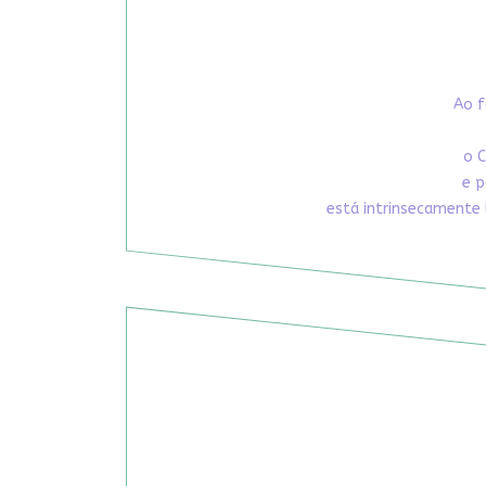
Ao f
o C
e p
está intrinsecamente 