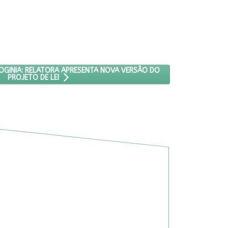
MORTE
NALIZAÇÃO DA MISOGINIA: RELATORA APRESENTA NOVA VERSÃO DO P
SOGINIA: RELATORA APRESENTA NOVA VERSÃO DO
PROJETO DE LEI