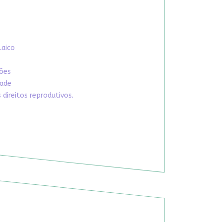
Laico
xões
dade
direitos reprodutivos.