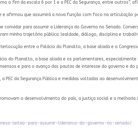
mo o fim da escala 6 por 1 e a PEC da Segurança, entre outros”, af
e e afirmou que assumirá a nova função com foco na articulação p
me convidar para assumir a Liderança do Governo no Senado. Conv
m minha trajetória pública: lealdade, diálogo, disciplina e trabalh
terlocução entre o Palácio do Planalto, a base aliada e o Congress
lácio do Planalto, a base aliada e os parlamentares, especialmente 
nsensos e para o avanço das pautas de interesse do governo e do po
a PEC da Segurança Pública e medidas voltadas ao desenvolvimento
romovam o desenvolvimento do país, a justiça social e a melhoria d
teresa-leitao-para-assumir-lideranca-do-governo-no-senado/