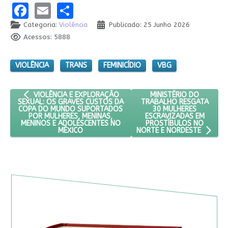
Facebook
Email
Share
Categoria:
Violência
Publicado: 25 Junho 2026
Acessos: 5888
VIOLÊNCIA
TRANS
FEMINICÍDIO
VBG
ARTIGO ANTERIOR: VIOLÊNCIA E EXPLORAÇÃO SEXUAL: OS G
PRÓXIMO ARTIGO: MINI
MINISTÉRIO DO
VIOLÊNCIA E EXPLORAÇÃO
TRABALHO RESGATA
SEXUAL: OS GRAVES CUSTOS DA
30 MULHERES
COPA DO MUNDO SUPORTADOS
ESCRAVIZADAS EM
POR MULHERES, MENINAS,
PROSTÍBULOS NO
MENINOS E ADOLESCENTES NO
MÉXICO
NORTE E NORDESTE