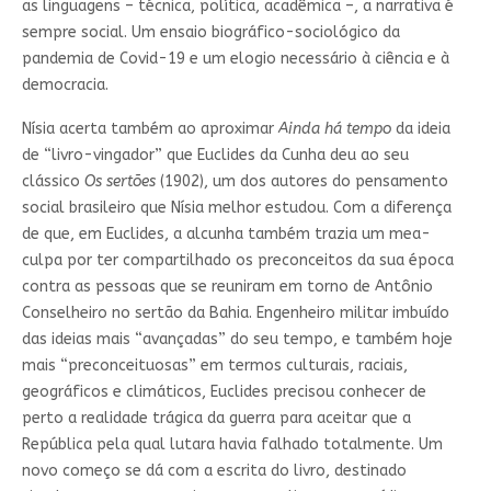
as linguagens – técnica, política, acadêmica –, a narrativa é
sempre social. Um ensaio biográfico-sociológico da
pandemia de Covid-19 e um elogio necessário à ciência e à
democracia.
Nísia acerta também ao aproximar
Ainda há tempo
da ideia
de “livro-vingador” que Euclides da Cunha deu ao seu
clássico
Os sertões
(1902), um dos autores do pensamento
social brasileiro que Nísia melhor estudou. Com a diferença
de que, em Euclides, a alcunha também trazia um mea-
culpa por ter compartilhado os preconceitos da sua época
contra as pessoas que se reuniram em torno de Antônio
Conselheiro no sertão da Bahia. Engenheiro militar imbuído
das ideias mais “avançadas” do seu tempo, e também hoje
mais “preconceituosas” em termos culturais, raciais,
geográficos e climáticos, Euclides precisou conhecer de
perto a realidade trágica da guerra para aceitar que a
República pela qual lutara havia falhado totalmente. Um
novo começo se dá com a escrita do livro, destinado