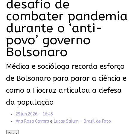
desafio de
combater pandemia
durante o ‘anti-
povo’ governo
Bolsonaro
Médica e socióloga recorda esforço
de Bolsonaro para parar a ciência e
como a Fiocruz articulou a defesa
da população
29.jun.2026 - 16:45
Ana Rosa Carrara
e
Lucas Salum - Brasil de Fato