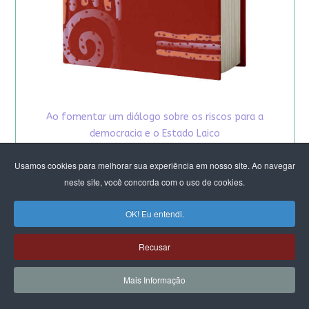
Ao fomentar um diálogo sobre os riscos para a
democracia e o Estado Laico
na configuração em andamento no parlamento,
Usamos cookies para melhorar sua experiência em nosso site. Ao navegar
o CFEMEA, convidou ativistas e estudiosas do tema
neste site, você concorda com o uso de cookies.
para propor reflexões
e possíveis brechas para atuação coletiva, visto
OK! Eu entendi.
que o debate da laicidade
está intrinsecamente ligado à autonomia sexual
Recusar
das mulheres e tudo o que se refere aos direitos
reprodutivos.
Mais Informação
CLIQUE E BAIXE O E-BOOK