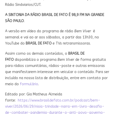
Rádio Sindviarios/CUT.
A SINTONIA DA RÁDIO BRASIL DE FATO É 98,9 FM NA GRANDE
SÃO PAULO
.
A versão em vídeo do programa de rádio
Bem Viver
é
semanal e vai ao ar aos sábados, a partir das 13h30, no
YouTube do
BRASIL DE FATO
e TVs retransmissoras.
Assim como os demais conteúdos, o
BRASIL DE
FATO
disponibiliza o programa
Bem Viver
de forma gratuita
para rádios comunitárias, rádios-poste e outras emissoras
que manifestarem interesse em veicular o conteúdo. Para ser
incluído na nossa lista de distribuição, entre em contato por
meio do
formulário
.
Editado por: Gia Matheus Almeida
fonte:
https://www.brasildefato.com.br/podcast/bem-
viver/2026/06/29/nisia-trindade-narra-em-livro-desafio-
de-combater-pandemia-durante-o-anti-povo-governo-