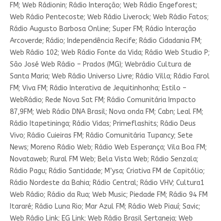
FM; Web Rádionin; Rádio Interação; Web Rádio Engeforest;
Web Rádio Pentecoste; Web Rádio Liverock; Web Rádio Fatos;
Rádio Augusto Barbosa Online; Super FM; Rádio Interação
Arcoverde; Rádio; Independência Recife; Rádio Cidadania FM;
Web Rádio 102; Web Rádio Fonte da Vida; Rádio Web Studio P;
São José Web Rádio – Prados (MG); Webrádio Cultura de
Santa Maria; Web Rádio Universo Livre; Rádio Villa; Rádio Farol
FM; Viva FM; Rádio Interativa de Jequitinhonha; Estilo –
WebRádio; Rede Nova Sat FM; Rádio Comunitária Impacto
87,9FM; Web Rádio DNA Brasil; Nova onda FM; Cabn; Leal FM;
Rádio Itapetininga; Rádio Vidas; Primeflashits; Rádio Deus
Vivo; Rádio Cuieiras FM; Rádio Comunitária Tupancy; Sete
News; Moreno Rádio Web; Rádio Web Esperança; Vila Boa FM;
Novataweb; Rural FM Web; Bela Vista Web; Rádio Senzala;
Rádio Pagu; Rádio Santidade; M’ysa; Criativa FM de Capitólio;
Rádio Nordeste da Bahia; Rádio Central; Rádio VHV; Cultura1
Web Rádio; Rádio da Rua; Web Music; Piedade FM; Rádio 94 FM
Itararé; Rádio Luna Rio; Mar Azul FM; Rádio Web Piauí; Savic;
Web Rádio Link; EG Link; Web Rádio Brasil Sertaneja; Web