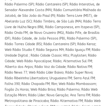
Rádio Palermo (SP); Rádio Cantareira (SP); Rádio Interativa, de
Senador Alexandre Costa (MA); Rádio Comunitária Malhada do
Jatobá, de São João do Piauí (PI); Rádio Terra Livre (MST), de
Abelardo Luz (SC); Rádio Timbira, de São Luís (MA); Rádio Terra
Livre de Hulha Negra (RN), Rádio Camponesa, em Itapeva (SP),
Rádio Onda FM, de Novo Cruzeiro (MG), Rádio Pife, de Brasília
(DF), Rádio Cidade, de João Pessoa (PB), Rádio Palermo (SP),
Rádio Torres Cidade (RS); Rádio Cantareira (SP); Rádio Keraz;
Web Rádio Studio F; Rádio Seguros MA; Rádio Iguaçu FM; Rádio
Unidade Digital ; Rádio Cidade Classic HIts; Playlisten; Rádio
Cidade; Web Rádio Apocalipse; Rádio; Alternativa Sul FM;
Alberto dos Anjos; Rádio Voz da Cidade; Rádio Nativa FM;
Rádio News 77; Web Rádio Líder Baixio; Rádio Super Nova;
Rádio Ribeirinha Libertadora; Uruguaiana FM; Serra Azul FM;
Folha 390; Rádio Chapada FM; Rbn; Web Rádio Mombassom;
Fogão 24 Horas; Web Rádio Brisa; Rádio Palermo; Rádio Web
Estação Mirim; Rádio Líder; Nova Geração; Ana Terra FM; Rádio
Metropolitana de Piracicaba; Rádio Alternativa FM; Rádio Web