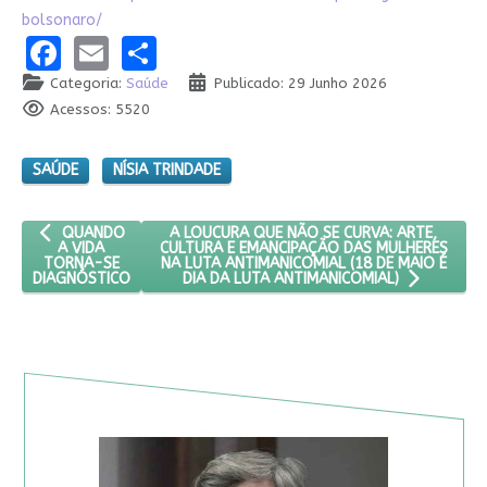
bolsonaro/
Facebook
Email
Share
Categoria:
Saúde
Publicado: 29 Junho 2026
Acessos: 5520
SAÚDE
NÍSIA TRINDADE
ARTIGO ANTERIOR: QUANDO A VIDA TORNA-SE DIAGNÓSTICO
PRÓXIMO ARTIGO: A LOUCURA QUE NÃO SE CU
A LOUCURA QUE NÃO SE CURVA: ARTE,
QUANDO
CULTURA E EMANCIPAÇÃO DAS MULHERES
A VIDA
NA LUTA ANTIMANICOMIAL (18 DE MAIO É
TORNA-SE
DIAGNÓSTICO
DIA DA LUTA ANTIMANICOMIAL)