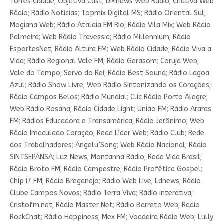
Torres Cidade; Objetiva Cast; DMnews Web Rádio; Criativa Web
Rádio; Rádio Notícias; Topmix Digital MS; Rádio Oriental Sul;
Mogiana Web; Rádio Atalaia FM Rio; Rádio Vila Mix; Web Rádio
Palmeira; Web Rádio Travessia; Rádio Millennium; Rádio
EsportesNet; Rádio Altura FM; Web Rádio Cidade; Rádio Viva a
Vida; Rádio Regional Vale FM; Rádio Gerasom; Coruja Web;
Vale do Tempo; Servo do Rei; Rádio Best Sound; Rádio Lagoa
Azul; Rádio Show Livre; Web Rádio Sintonizando os Corações;
Rádio Campos Belos; Rádio Mundial; Clic Rádio Porto Alegre;
Web Rádio Rosana; Rádio Cidade Light; União FM; Rádio Araras
FM; Rádios Educadora e Transamérica; Rádio Jerônimo; Web
Rádio Imaculado Coração; Rede Líder Web; Rádio Club; Rede
dos Trabalhadores; Angelu’Song; Web Rádio Nacional; Rádio
SINTSEPANSA; Luz News; Montanha Rádio; Rede Vida Brasil;
Rádio Broto FM; Rádio Campestre; Rádio Profética Gospel;
Chip i7 FM; Rádio Breganejo; Rádio Web Live; Ldnews; Rádio
Clube Campos Novos; Rádio Terra Viva; Rádio interativa;
Cristofm.net; Rádio Master Net; Rádio Barreto Web; Radio
RockChat; Rádio Happiness; Mex FM; Voadeira Rádio Web; Lully