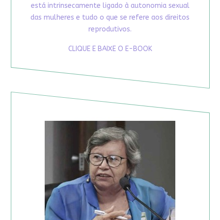
está intrinsecamente ligado à autonomia sexual
das mulheres e tudo o que se refere aos direitos
reprodutivos.
CLIQUE E BAIXE O E-BOOK