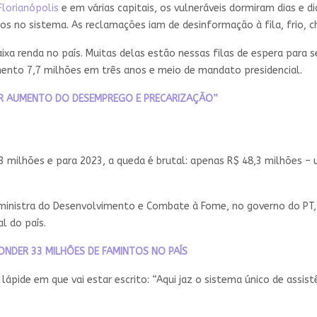
Florianópolis
e em várias capitais, os vulneráveis dormiram dias e 
os no sistema. As reclamações iam de desinformação à fila, frio, 
xa renda no país. Muitas delas estão nessas filas de espera para se
ento 7,7 milhões em três anos e meio de mandato presidencial.
POR AUMENTO DO DESEMPREGO E PRECARIZAÇÃO”
 milhões e para 2023, a queda é brutal: apenas R$ 48,3 milhões –
-ministra do Desenvolvimento e Combate à Fome, no governo do PT,
l do país.
ONDER 33 MILHÕES DE FAMINTOS NO PAÍS
pide em que vai estar escrito: “Aqui jaz o sistema único de assistên