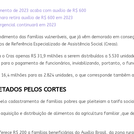
mento de 2023 acaba com auxílio de R$ 600
ro retira auxílio de R$ 600 em 2023
ergencial continuará em 2023
ndimento das famílias vulneráveis, que já vêm demorado em conseg
os de Referência Especializado de Assistência Social (Creas).
o Cras apenas R$ 31,9 milhões a serem distribuídos a 5.530 unidades
 para o pagamento de funcionários, inviabilizando, portanto, o fu
$ 16,4 milhões para as 2.824 unidades, o que corresponde também a
ETADOS PELOS CORTES
pelo cadastramento de famílias pobres que pleiteiam a tarifa social
isição e distribuição de alimentos da agricultura familiar ,que d
rece R$ 200 a famílias beneficiárias do Auxílio Brasil, da zona rural