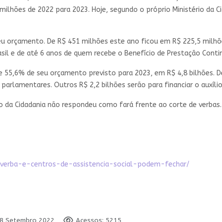
 milhões de 2022 para 2023. Hoje, segundo o próprio Ministério da 
u orçamento. De R$ 451 milhões este ano ficou em R$ 225,5 milhõe
rasil e de até 6 anos de quem recebe o Benefício de Prestação Conti
e 55,6% de seu orçamento previsto para 2023, em R$ 4,8 bilhões. D
parlamentares. Outros R$ 2,2 bilhões serão para financiar o auxíli
o da Cidadania não respondeu como fará frente ao corte de verbas.
-verba-e-centros-de-assistencia-social-podem-fechar/
08 Setembro 2022
Acessos: 5215