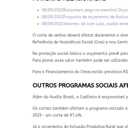
08/09/2022
Bolsonaro pego na mentira! Orça
08/09/2022
Proposta de orçamento de Bolsona
08/09/2022
Janones: só com Lula, auxílio em
O corte de verbas deverá afetar duramente o ate
Referência de Assistência Social (Cras) e nos Centr
Na proteção social básica o orçamento prevê para 
Para piorar, esse valor também pode ser utilizado
Para o financiamento do Creas estão previstos R
OUTROS PROGRAMAS SOCIAIS AF
Além do Auxílio Brasil, o CadÚnico é responsável 
Os cortes também afetam o programa voltado à aqu
2023- um corte de 97,4%.
Já o orçamento do Inclusão Produtiva Rural que ofe