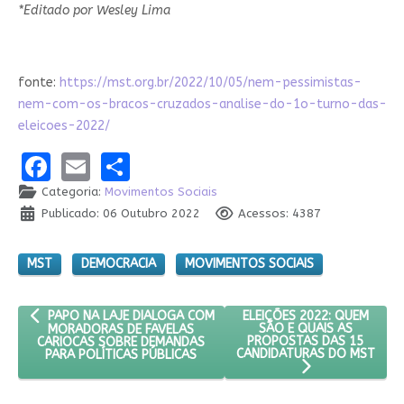
*Editado por Wesley Lima
fonte:
https://mst.org.br/2022/10/05/nem-pessimistas-
nem-com-os-bracos-cruzados-analise-do-1o-turno-das-
eleicoes-2022/
Facebook
Email
Share
Categoria:
Movimentos Sociais
Publicado: 06 Outubro 2022
Acessos: 4387
MST
DEMOCRACIA
MOVIMENTOS SOCIAIS
ARTIGO ANTERIOR: PAPO NA LAJE DIALOGA COM MORADORAS DE
PRÓXIMO ARTIGO: ELEIÇÕE
ELEIÇÕES 2022: QUEM
PAPO NA LAJE DIALOGA COM
SÃO E QUAIS AS
MORADORAS DE FAVELAS
PROPOSTAS DAS 15
CARIOCAS SOBRE DEMANDAS
CANDIDATURAS DO MST
PARA POLÍTICAS PÚBLICAS