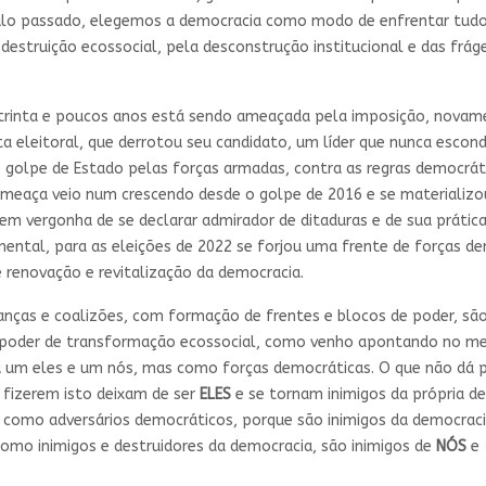
ulo passado, elegemos a democracia como modo de enfrentar tudo i
estruição ecossocial, pela desconstrução institucional e das frágei
trinta e poucos anos está sendo ameaçada pela imposição, novame
 eleitoral, que derrotou seu candidato, um líder que nunca escond
 golpe de Estado pelas forças armadas, contra as regras democráti
ameaça veio num crescendo desde o golpe de 2016 e se materializo
em vergonha de se declarar admirador de ditaduras e de sua prátic
ntal, para as eleições de 2022 se forjou uma frente de forças de
e renovação e revitalização da democracia.
lianças e coalizões, com formação de frentes e blocos de poder, sã
 poder de transformação ecossocial, como venho apontando no meu
 um eles e um nós, mas como forças democráticas. O que não dá pa
 fizerem isto deixam de ser
ELES
e se tornam inimigos da própria d
 como adversários democráticos, porque são inimigos da democraci
Como inimigos e destruidores da democracia, são inimigos de
NÓS