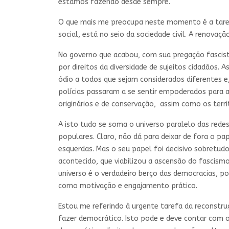
estamos fazendo desde sempre.
O que mais me preocupa neste momento é a tarefa
social, está no seio da sociedade civil. A renova
No governo que acabou, com sua pregação fascista
por direitos da diversidade de sujeitos cidadãos.
ódio a todos que sejam considerados diferentes e,
polícias passaram a se sentir empoderados para a
originários e de conservação, assim como os terr
A isto tudo se soma o universo paralelo das rede
populares. Claro, não dá para deixar de fora o pa
esquerdas. Mas o seu papel foi decisivo sobretudo
acontecido, que viabilizou a ascensão do fascism
universo é o verdadeiro berço das democracias, po
como motivação e engajamento prático.
Estou me referindo à urgente tarefa da reconstruç
fazer democrático. Isto pode e deve contar com o