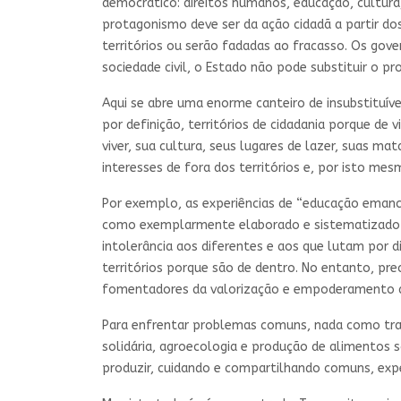
democrático: direitos humanos, educação, cultura,
protagonismo deve ser da ação cidadã a partir dos
territórios ou serão fadadas ao fracasso. Os go
sociedade civil, o Estado não pode substituir o pr
Aqui se abre uma enorme canteiro de insubstituíve
por definição, territórios de cidadania porque de
viver, sua cultura, seus lugares de lazer, suas m
interesses de fora dos territórios e, por isto me
Por exemplo, as experiências de “educação emanci
como exemplarmente elaborado e sistematizado no
intolerância aos diferentes e aos que lutam por d
territórios porque são de dentro. No entanto, pr
fomentadores da valorização e empoderamento da 
Para enfrentar problemas comuns, nada como tr
solidária, agroecologia e produção de alimentos 
produzir, cuidando e compartilhando comuns, ex