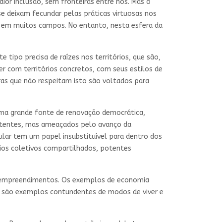
ior inclusão, sem fronteiras entre nós. Mas o
se deixam fecundar pelas práticas virtuosas nos
r em muitos campos. No entanto, nesta esfera da
 tipo precisa de raízes nos territórios, que são,
ver com territórios concretos, com seus estilos de
uras que não respeitam isto são voltados para
 uma grande fonte de renovação democrática,
istentes, mas ameaçados pelo avanço da
pular tem um papel insubstituível para dentro dos
rios coletivos compartilhados, potentes
s empreendimentos. Os exemplos de economia
os, são exemplos contundentes de modos de viver e