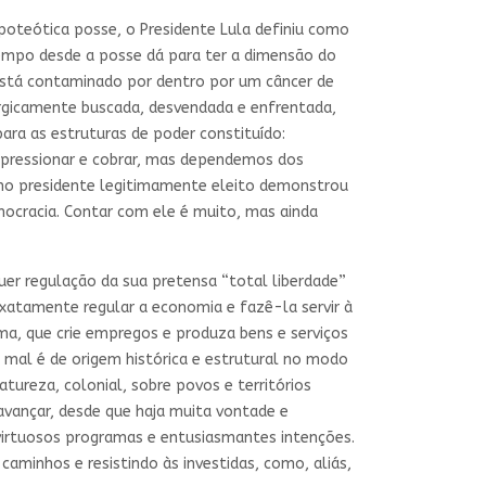
oteótica posse, o Presidente Lula definiu como
empo desde a posse dá para ter a dimensão do
 está contaminado por dentro por um câncer de
irurgicamente buscada, desvendada e enfrentada,
ara as estruturas de poder constituído:
s pressionar e cobrar, mas dependemos dos
omo presidente legitimamente eleito demonstrou
emocracia. Contar com ele é muito, mas ainda
uer regulação da sua pretensa “total liberdade”
xatamente regular a economia e fazê-la servir à
a, que crie empregos e produza bens e serviços
o mal é de origem histórica e estrutural no modo
tureza, colonial, sobre povos e territórios
avançar, desde que haja muita vontade e
virtuosos programas e entusiasmantes intenções.
minhos e resistindo às investidas, como, aliás,