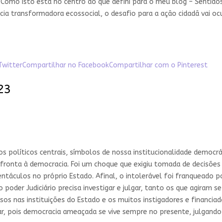
Como isto está no centro do que defini para o meu blog – Sentido
acia transformadora ecossocial, o desafio para a ação cidadã vai 
Twitter
Compartilhar no Facebook
Compartilhar com o Pinterest
23
 políticos centrais, símbolos de nossa institucionalidade democráti
afronta à democracia. Foi um choque que exigiu tomada de decisões 
táculos no próprio Estado. Afinal, o intolerável foi franqueado p
poder Judiciário precisa investigar e julgar, tanto os que agiram s
os nas instituições do Estado e os muitos instigadores e financiador
jar, pois democracia ameaçada se vive sempre no presente, julgando