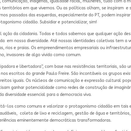
 comunicação, indígenas, igualdade racial, mulheres, tudo com a ma
 territórios em que vivemos. Ou as políticas olham, se inspiram e 
vernos passados das esquerdas, especialmente do PT, podem inspira
otagonismo cidadão. Subsidiar e potencializar, sim!
l ação da cidadania. Todas e todos sabemos que qualquer ação deste
 vida em nossa diversidade. Até nossas identidades coletivas tem a 
atas, rios e praias. Os empreendimentos empresariais ou infraestrut
smo, invasores de algo vivido como comum.
padora e libertadora”, com base nas resistências territoriais, são
s escritos do grande Paulo Freire. São incontáveis os grupos ex
ireitos iguais. Os núcleos de comunicação e expressão cultural po
ecisam ganhar potencialidade como redes de construção de imaginá
diversidade essencial para a democracia viva.
atá-los como comuns e valorizar o protagonismo cidadão em tai
saudáveis, coleta de lixo e reciclagem, gestão de água e territóri
periências eminentemente democráticas transformadoras.