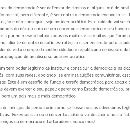
s da democracia é ser defensor de direitos e, alguns, até de privi
o radical, bem diferente, é ser contra a democracia enquanto tal. 
leição e não conseguiu, seja antidemocrática. Este cuidado vai ser
peradores do núcleo duro de um câncer antidemocrático e seu bando 
var a por no mesmo balaio todos os muitos e as muitas que foram 
mos diante de outro desafio estratégico a ser encarado pela cidadan
er de vista o amplo trabalho cidadão e republicano de disputa de
a propagação de um discurso antidemocrático.
 tem poder legítimo de instituir e constituir a democracia: as cidad
s, com suas redes, apoiando-se em instituições comunitárias, assoc
sas. Este é um desafio de fundo e tarefa democrática para toda a cid
que devem exercer o seu papel: operar como Estado democrático, pro
 para um país mais e mais democrático.
o de inimigos da democracia como se fosse nossos adversários legít
cas. Fazemos isto ou o câncer totalitário vai destruir o nosso fut
inimigos da democracia e torturadores nunca mais!