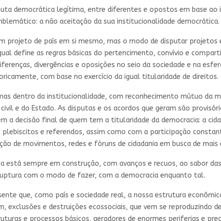
uta democrática legítima, entre diferentes e opostos em base ao i
lemático: a não aceitação da sua institucionalidade democrática.
m projeto de país em si mesmo, mas o modo de disputar projetos e
ual define as regras básicas do pertencimento, convívio e comparti
iferenças, divergências e oposições no seio da sociedade e na esf
icamente, com base no exercício da igual titularidade de direitos.
, mas dentro da institucionalidade, com reconhecimento mútuo da m
 civil e do Estado. As disputas e os acordos que geram são provisó
m a decisão final de quem tem a titularidade da democracia: a cida
s, plebiscitos e referendos, assim como com a participação consta
ção de movimentos, redes e fóruns de cidadania em busca de mais e
 está sempre em construção, com avanços e recuos, ao sabor das 
 ruptura com o modo de fazer, com a democracia enquanto tal.
sente que, como país e sociedade real, a nossa estrutura econômica,
m, exclusões e destruições ecossociais, que vem se reproduzindo de
ruturas e processos básicos, geradores de enormes periferias e pre