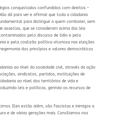
légios conquistados confundidos com direitos –
Não dá para ver e afirmar que toda a cidadania
 fundamental para distinguir a quem combater, sem
de asseclas, que se consideram acima das leis
contaminados pelo discurso de ódio e pela
ia e pela coalizão política vitoriosa nas eleições
 hegemonia dos princípios e valores democráticos
anias ao nível da sociedade civil, através da ação
iações, sindicatos, partidos, instituições de
adania ao nível dos territórios de vida e
duzindo leis e políticas, gerindo os recursos de
imos. Eles estão além, são fascistas e inimigos a
uro e de várias gerações mais. Conciliamos nos