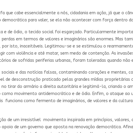
 que cabe essencialmente a nós, cidadania em ação, já que o cân
ção democrática para valer, se ela não acontecer com força dentro d
 e de ódio, o tecido social foi esgarçado. Particularmente importa
 As perdas em termos de valores e imaginários são enormes. Mas ta
 por isto, inaceitáveis. Legitimou-se e se estimulou o rearmamento 
gir com violência e até matar, sem medo de contenção. As invasões
itórios de sofridas periferias urbanas, foram toleradas quando nã
s sociais e das notícias falsas, contaminando corações e mentes, 
pel de desconstrução praticado pelas grandes mídias proprietárias 
 no tirar do armário a direita autoritária e legitimá-la, criando o
o como movimento antidemocrático e de ódio. Enfim, o ataque ao uni
is funciona como fermento de imaginários, de valores e da cultura d
ão de um irresistível movimento inspirada em princípios, valores, 
 apoio de um governo que aposta na renovação democrática. Afinal,