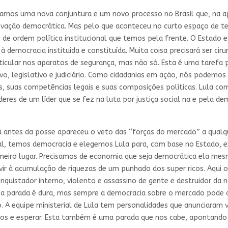
amos uma nova conjuntura e um novo processo no Brasil que, na ap
ovação democrática. Mas pelo que aconteceu no curto espaço de t
 de ordem política institucional que temos pela frente. O Estado
à democracia instituída e constituída. Muita coisa precisará ser c
icular nos aparatos de segurança, mas não só. Esta é uma tarefa p
vo, legislativo e judiciário. Como cidadanias em ação, nós podemo
s, suas competências legais e suas composições políticas. Lula c
res de um líder que se fez na luta por justiça social na e pela d
á antes da posse apareceu o veto das “forças do mercado” a qualq
nal, temos democracia e elegemos Lula para, com base no Estado, e
meiro lugar. Precisamos de economia que seja democrática ela mesm
vir à acumulação de riquezas de um punhado dos super ricos. Aqui 
nquistador interno, violento e assassino de gente e destruidor da na
 Aí a parada é dura, mas sempre a democracia sobre o mercado pode 
. A equipe ministerial de Lula tem personalidades que anunciaram 
s e esperar. Esta também é uma parada que nos cabe, apontando ca