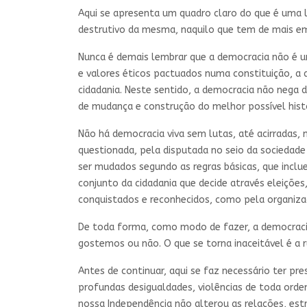
Aqui se apresenta um quadro claro do que é uma l
destrutivo da mesma, naquilo que tem de mais emb
Nunca é demais lembrar que a democracia não é u
e valores éticos pactuados numa constituição, a q
cidadania. Neste sentido, a democracia não nega d
de mudança e construção do melhor possível histor
Não há democracia viva sem lutas, até acirradas
questionada, pela disputada no seio da sociedade
ser mudados segundo as regras básicas, que inclue
conjunto da cidadania que decide através eleiçõe
conquistados e reconhecidos, como pela organiza
De toda forma, como modo de fazer, a democracia
gostemos ou não. O que se torna inaceitável é a
Antes de continuar, aqui se faz necessário ter pre
profundas desigualdades, violências de toda orde
nossa Independência não alterou as relações, est