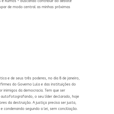
s e Rumos – buscando contribuir ao debate
ocupar de modo central as minhas próximas
ca e de seus três poderes, no dia 8 de janeiro,
firmes do Governo Lula e das instituições do
or inimigos da democracia. Tem que ser
e autofotografando, o seu líder declarado, hoje
es da destruição. A justiça precisa ser justa,
 e condenando segundo a lei, sem conciliação.