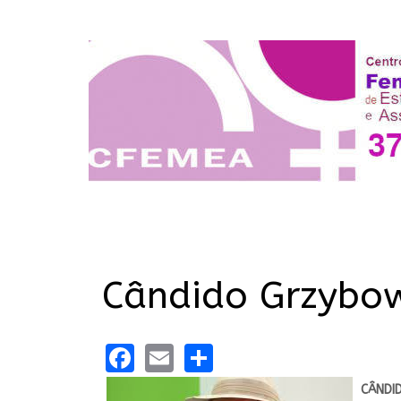
Cândido Grzybows
Facebook
Email
Share
CÂNDI