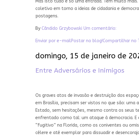
Mas isto tudo é só uma entrada. Tem muito mais. 
coletivo em torno a ideias de cidadania e democr
postagens.
By
Cândido Grzybowski
Um comentário:
Enviar por e-mail
Postar no blog!
Compartilhar no 
domingo, 15 de janeiro de 20
Entre Adversários e Inimigos
Os graves atos de invasão e destruição dos espaços
em Brasília, precisam ser vistos no que são: uma 
Estado, sem hesitações, mesmo contra os seus ten
enfrentado como tal: um ataque à democracia. E o 
“fugitivo” na Florida, como os coniventes ou omiss
célere e até exemplar para dissuadir e desencora