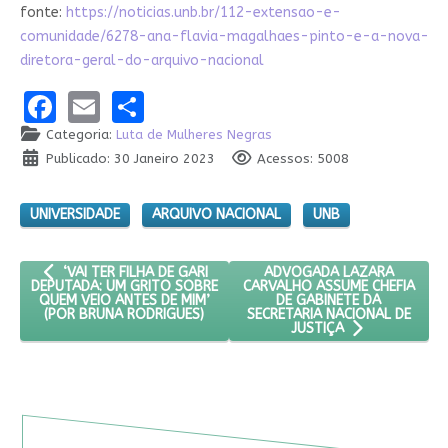
fonte:
https://noticias.unb.br/112-extensao-e-
comunidade/6278-ana-flavia-magalhaes-pinto-e-a-nova-
diretora-geral-do-arquivo-nacional
Facebook
Email
Share
Categoria:
Luta de Mulheres Negras
Publicado: 30 Janeiro 2023
Acessos: 5008
UNIVERSIDADE
ARQUIVO NACIONAL
UNB
ARTIGO ANTERIOR: ‘VAI TER FILHA DE GARI DEPUTADA: UM GRI
PRÓXIMO ARTIGO: ADVOGADA
ADVOGADA LAZARA
‘VAI TER FILHA DE GARI
CARVALHO ASSUME CHEFIA
DEPUTADA: UM GRITO SOBRE
DE GABINETE DA
QUEM VEIO ANTES DE MIM’
SECRETARIA NACIONAL DE
(POR BRUNA RODRIGUES)
JUSTIÇA