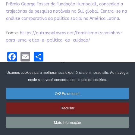
Prêmio George Foster da Fundação Humboldt, concedido a
trajetórias de pesquisa notáveis no Sul global. Centra-se na
análise comparativa da política social na América Latina.
fonte:
https://outraspalavras.net/feminismos/caminhos-
para-uma-etica-e-politica-do-cuidado/
Facebook
Email
Share
Categoria:
Feminismo
Publicado: 02 Fevereiro 2023
Usamos cookies para melhorar sua experiência em nosso site. Ao navegar
Acessos: 5867
neste site, você concorda com o uso de cookies.
FEMINISMO
CAPITALISMO
EXPLORAÇÃO
OK! Eu entendi.
CUIDADO
AUTOCUIDADO
Recusar
ARTIGO ANTERIOR: CFEMEA REALIZA SUA ASSEMBLEIA GERAL
PRÓXIMO ARTIGO: BRASIL FEMINISTA E A
BRASIL FEMINISTA E ANTIRRACISTA É
CFEMEA
TEMA DE DEBATE NO FÓRUM SOCIAL
REALIZA SUA
Mais Informação
ASSEMBLEIA GERAL
MUNDIAL