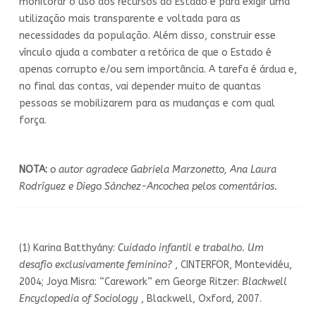
monitorar o uso dos recursos do Estado e para exigir uma
utilização mais transparente e voltada para as
necessidades da população. Além disso, construir esse
vínculo ajuda a combater a retórica de que o Estado é
apenas corrupto e/ou sem importância. A tarefa é árdua e,
no final das contas, vai depender muito de quantas
pessoas se mobilizarem para as mudanças e com qual
força.
NOTA:
o autor agradece Gabriela Marzonetto, Ana Laura
Rodríguez e Diego Sánchez-Ancochea pelos comentários.
(1) Karina Batthyány:
Cuidado infantil e trabalho. Um
desafio exclusivamente feminino?
, CINTERFOR, Montevidéu,
2004; Joya Misra: “Carework” em George Ritzer:
Blackwell
Encyclopedia of Sociology
, Blackwell, Oxford, 2007.