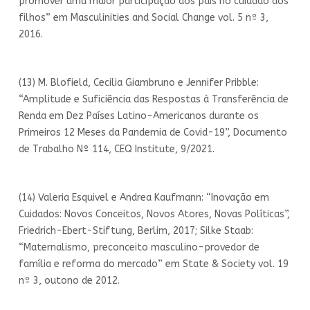
promover uma maior participação dos pais no cuidado dos
filhos” em Masculinities and Social Change vol. 5 nº 3,
2016.
(13) M. Blofield, Cecilia Giambruno e Jennifer Pribble:
“Amplitude e Suficiência das Respostas à Transferência de
Renda em Dez Países Latino-Americanos durante os
Primeiros 12 Meses da Pandemia de Covid-19”, Documento
de Trabalho Nº 114, CEQ Institute, 9/2021.
(14) Valeria Esquivel e Andrea Kaufmann: “Inovação em
Cuidados: Novos Conceitos, Novos Atores, Novas Políticas”,
Friedrich-Ebert-Stiftung, Berlim, 2017; Silke Staab:
“Maternalismo, preconceito masculino-provedor de
família e reforma do mercado” em State & Society vol. 19
nº 3, outono de 2012.