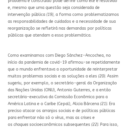
problema é construído pode definir como ele é resolvido
e, mesmo que uma questão seja considerada de
intervenção pública
(19)
, a forma como problematizamos
as responsabilidades de cuidados e a necessidade de sua
reorganização se refletirá nas demandas por políticas
públicas que atendam a essa problemática.
Como examinamos com Diego Sánchez-Ancochea, no
início da pandemia de covid-19 afirmou-se repetidamente
que o mundo enfrentava a oportunidade de reinterpretar
muitos problemas sociais e as soluções a eles
(20)
. Assim
sugeriu, por exemplo, o secretário-geral da Organização
das Nações Unidas (ONU), Antonio Guterres, e a então
secretária-executiva da Comissão Econômica para a
América Latina e o Caribe (Cepal), Alicia Bárcena
(21)
. Era
preciso atacar os arranjos sociais e de políticas públicas
para enfrentar não só o vírus, mas as crises e
os
choques
socioeconômicos subsequentes
(22)
. Para isso,