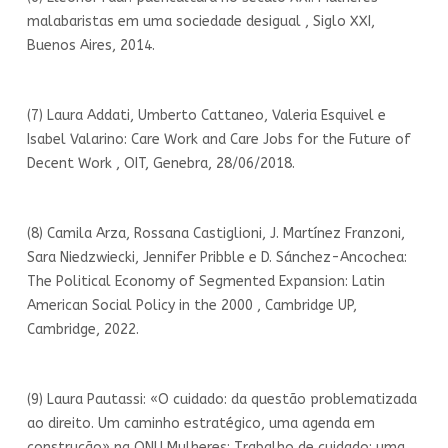
malabaristas em uma sociedade desigual , Siglo XXI,
Buenos Aires, 2014.
(7) Laura Addati, Umberto Cattaneo, Valeria Esquivel e
Isabel Valarino: Care Work and Care Jobs for the Future of
Decent Work , OIT, Genebra, 28/06/2018.
(8) Camila Arza, Rossana Castiglioni, J. Martínez Franzoni,
Sara Niedzwiecki, Jennifer Pribble e D. Sánchez-Ancochea:
The Political Economy of Segmented Expansion: Latin
American Social Policy in the 2000 , Cambridge UP,
Cambridge, 2022.
(9) Laura Pautassi: «O cuidado: da questão problematizada
ao direito. Um caminho estratégico, uma agenda em
construção» na ONU Mulheres: Trabalho de cuidado: uma