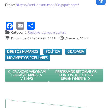
fonte:
https://sentidoserumos.blogspot.com/
Facebook
Email
Share
Categoria:
Recomendamos a Leitura
Publicado: 07 Fevereiro 2023
Acessos: 5455
DIREITOS HUMANOS
POLÍTICA
CIDADANIA
MOVIMENTOS POPULARES
ARTIGO ANTERIOR: CRIANÇAS YANOMAMI FORAM AS MAIORES VÍ
PRÓXIMO ARTIGO: PRECISAMOS 
PRECISAMOS RETOMAR OS
CRIANÇAS YANOMAMI
PONTOS DE CULTURA
FORAM AS MAIORES
VÍTIMAS
URGENTEMENTE