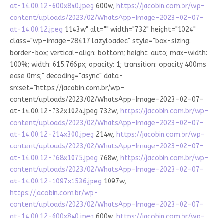
at-14.00.12-600x840.jpeg
600w,
https://jacobin.com.br/wp-
content/uploads/2023/02/WhatsApp-Image-2023-02-07-
at-14.00.12.jpeg
1143w" alt="" width="732" height="1024"
class="wp-image-28417 lazyloaded" style="box-sizing:
border-box; vertical-align: bottom; height: auto; max-width:
100%; width: 615.766px; opacity: 1; transition: opacity 400ms
ease 0ms;" decoding="async" data-
srcset="https://jacobin.com.br/wp-
content/uploads/2023/02/WhatsApp-Image-2023-02-07-
at-14.00.12-732x1024.jpeg 732w,
https://jacobin.com.br/wp-
content/uploads/2023/02/WhatsApp-Image-2023-02-07-
at-14.00.12-214x300.jpeg
214w,
https://jacobin.com.br/wp-
content/uploads/2023/02/WhatsApp-Image-2023-02-07-
at-14.00.12-768x1075.jpeg
768w,
https://jacobin.com.br/wp-
content/uploads/2023/02/WhatsApp-Image-2023-02-07-
at-14.00.12-1097x1536.jpeg
1097w,
https://jacobin.com.br/wp-
content/uploads/2023/02/WhatsApp-Image-2023-02-07-
at-14.00.12-600x840.jpeg
600w,
https://jacobin.com.br/wp-