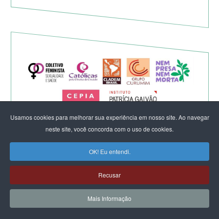
Usamos cookies para melhorar sua experiência em nosso site. Ao navegar
neste site, você concorda com o uso de cookies.
OK! Eu entendi.
Eleição de Erika Hilton para
presidente da Comissão da
Recusar
Mulher é um fato importante
Mais Informação
para a democracia