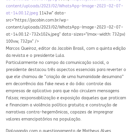
content/uploads/2023/02/WhatsApp-Image-2023-02-07-
at-14.00.12.jpeg
1143w" data-
src="https://jacobin.com.br/wp-
content/uploads/2023/02/WhatsApp-Image-2023-02-07-
at-14.00.12-732x1024.jpeg" data-sizes="(max-width: 732px)
100vw, 732px" />
Marcos Queiroz, editor da Jacobin Brasil, com a quinta edição
da revista e o presidente Lula.
Particularmente no campo da comunicação social, o
presidente destacou três aspectos essenciais para reverter o
que ele chamou de “criação de uma humanidade desumana”
em decorrência das fake news e do ódio: controle das
empresas de aplicativo para que não circulem mensagens
falsas; responsabilização e exposição daqueles que praticam
e financiam a violência política gratuita; e construção de
narrativas contra-hegemônicas, capazes de impregnar
valores emancipatórios na população.
Dialogando com o questionamento de Matheus Alves,