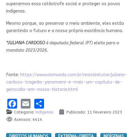
superarmos essa catástrofe social e proteger os povos
indígenas.
Mesmo porque, ao preservar o meio ambiente, eles estão
garantindo o futuro e a nossa própria existência humana.
*JULIANA CARDOSO
é deputada federal (PT) eleita para o
mandato 2023/2026.
fonte:
https://www.viomundo.com.br/resistirelutar/juliana-
cardoso-tragedia-yanomami-e-mais-um-capitulo-de-
genocidio-em-nossa-historia.html
Facebook
Email
Share
Categoria:
Indígenas
Publicado: 11 Fevereiro 2023
Acessos: 4414
DIREITOS HUMANOS
EXTREMA-DIREITA
INDÍGENAS