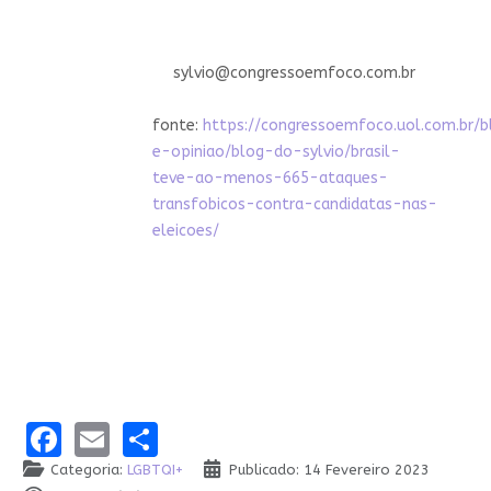
sylvio@congressoemfoco.com.br
fonte:
https://congressoemfoco.uol.com.br/b
e-opiniao/blog-do-sylvio/brasil-
teve-ao-menos-665-ataques-
transfobicos-contra-candidatas-nas-
eleicoes/
Facebook
Email
Share
Categoria:
LGBTQI+
Publicado: 14 Fevereiro 2023