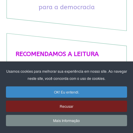
para a democracia
RECOMENDAMOS A LEITURA
August Nimtz prova que marxismo e
Usamos cookies para melhorar sua experiência em nosso site. Ao navegar
antirracismo são indissociáveis na luta
neste site, você concorda com o uso de cookies.
anticapitalista
Rap transfeminista radical argentino na FLIPEI
OK! Eu entendi.
Quem tem medo dos corpos trans?
Projetos de proteção às mulheres travados no
Recusar
Congresso ameaçam a democracia
A revolução de Milton Santos
Mais Informação