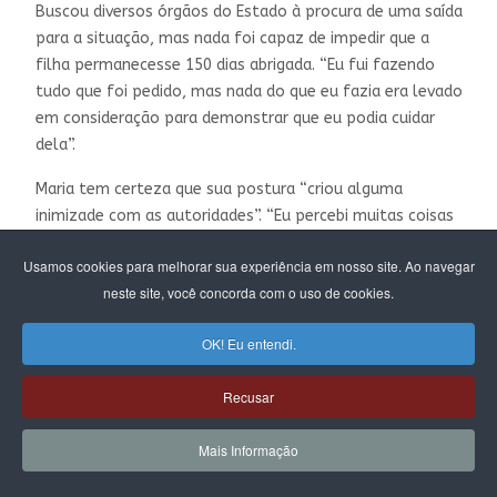
Buscou diversos órgãos do Estado à procura de uma saída
para a situação, mas nada foi capaz de impedir que a
filha permanecesse 150 dias abrigada. “Eu fui fazendo
tudo que foi pedido, mas nada do que eu fazia era levado
em consideração para demonstrar que eu podia cuidar
dela”.
Maria tem certeza que sua postura “criou alguma
inimizade com as autoridades”. “Eu percebi muitas coisas
preconceituosas no processo. Eles chegaram a dizer que
Usamos cookies para melhorar sua experiência em nosso site. Ao navegar
eu não tinha crítica o suficiente porque eu contestei o
neste site, você concorda com o uso de cookies.
que estava acontecendo. Eles gostariam que eu
sustentasse a tese do abuso e não denunciasse os erros
OK! Eu entendi.
de procedimento”.
Maria acredita que foi alvo de preconceito por parte da
Recusar
escola e do Judiciário. Nesta quarta (15), foi surpreendida
positivamente com a notícia de desabrigamento da filha:
Mais Informação
“Eu ainda tô me sentindo muito machucada por dentro,