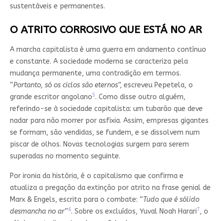
sustentáveis e permanentes.
O ATRITO CORROSIVO QUE ESTÁ NO AR
A marcha capitalista é uma guerra em andamento contínuo
e constante. A sociedade moderna se caracteriza pela
mudança permanente, uma contradição em termos.
“
Portanto, só os ciclos são eternos
”, escreveu Pepetela, o
5
grande escritor angolano
. Como disse outro alguém,
referindo-se à sociedade capitalista: um tubarão que deve
nadar para não morrer por asfixia. Assim, empresas gigantes
se formam, são vendidas, se fundem, e se dissolvem num
piscar de olhos. Novas tecnologias surgem para serem
superadas no momento seguinte.
Por ironia da história, é o capitalismo que confirma e
atualiza a pregação da extinção por atrito na frase genial de
Marx & Engels, escrita para o combate: “
Tudo que é sólido
6
7
desmancha no ar
”
. Sobre os excluídos, Yuval Noah Harari
, o