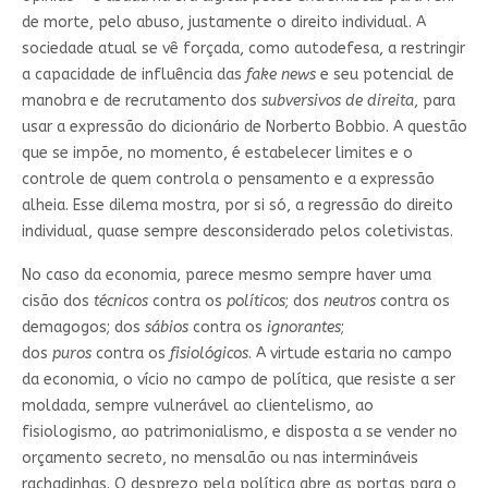
de morte, pelo abuso, justamente o direito individual. A
sociedade atual se vê forçada, como autodefesa, a restringir
a capacidade de influência das
fake news
e seu potencial de
manobra e de recrutamento dos
subversivos de direita
, para
usar a expressão do dicionário de Norberto Bobbio. A questão
que se impõe, no momento, é estabelecer limites e o
controle de quem controla o pensamento e a expressão
alheia. Esse dilema mostra, por si só, a regressão do direito
individual, quase sempre desconsiderado pelos coletivistas.
No caso da economia, parece mesmo sempre haver uma
cisão dos
técnicos
contra os
políticos
; dos
neutros
contra os
demagogos; dos
sábios
contra os
ignorantes
;
dos
puros
contra os
fisiológicos
. A virtude estaria no campo
da economia, o vício no campo de política, que resiste a ser
moldada, sempre vulnerável ao clientelismo, ao
fisiologismo, ao patrimonialismo, e disposta a se vender no
orçamento secreto, no mensalão ou nas intermináveis
rachadinhas. O desprezo pela política abre as portas para o