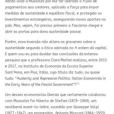
dando vivas a Mussolini por ele ter liberado o fluxo de
pagamentos aos credores, aplicado a força para impor
medidas de austeridade e equilíbrio fiscal, e protegido os
investimentos estrangeiros, assegurando novos aportes no
país. Mas, vejam, foi preciso primeiro o fascismo chegar e
abrir as portas para dona austeridade passar.
Porém, essa inversão não altera os gravames sobre a
austeridade segundo a ótica adotada no
A ordem do capital
.
E quem sou eu para duvidar das conclusões da extensa
pesquisa que a professora Clara Mattei realizou, entre 2015
e 2017, no Instituto de Economia da Escola Superior
Sant’Anna, em Pisa, Itália, cujo título diz tudo, ou quase
tudo: “
Austerity and Repressive Politics: Italian Economists in
15
the Early Years of the Fascist Government
”?
Um desses economistas liberais que certamente colaborou
com Mussolini foi Alberto de Stefani (1879-1969), um
neoliberal
avant-la-lettre
, sucedido por Giuseppe Volpi
(1877-1947), um empresário, Antonio Mosconi (1866-1955),