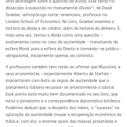
uma abordagem sobre a questão da
dívida
. Esse tema foi
16
dissecado à exaustão no monumental
Dívida
, de David
Graeber, antropólogo norte-americano, professor na
London School of Economics. No livro, Graeber examina a
história da dívida e do crédito, além da história do dinheiro. E,
mais uma vez, temos a dívida como uma questão –
exatamente como no caso da austeridade – transitando da
esfera Moral para a esfera do Direito e tornando-se jurídico-
obrigacional, inicialmente apenas via contrato.
A professora também tem razão ao afirmar que Mussolini, e
seus economistas – especialmente Alberto de Stefani –
implantaram com êxito as regras de austeridade que o
parlamento italiano recusava-se anteriormente a adotar.
Esse ponto está muito bem documentado no seu livro, que
inclui o jornalismo e a correspondência diplomática britânica.
Podemos deduzir que, a despeito dos meios, o “sucesso” na
aplicação da austeridade trouxe a recuperação econômica da
Itália e, com ela, o enorme apoio das massas proletárias e