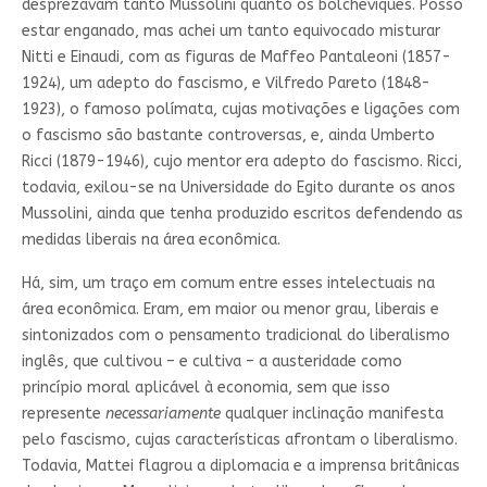
desprezavam tanto Mussolini quanto os bolcheviques. Posso
estar enganado, mas achei um tanto equivocado misturar
Nitti e Einaudi, com as figuras de Maffeo Pantaleoni (1857-
1924), um adepto do fascismo, e Vilfredo Pareto (1848-
1923), o famoso polímata, cujas motivações e ligações com
o fascismo são bastante controversas, e, ainda Umberto
Ricci (1879-1946), cujo mentor era adepto do fascismo. Ricci,
todavia, exilou-se na Universidade do Egito durante os anos
Mussolini, ainda que tenha produzido escritos defendendo as
medidas liberais na área econômica.
Há, sim, um traço em comum entre esses intelectuais na
área econômica. Eram, em maior ou menor grau, liberais e
sintonizados com o pensamento tradicional do liberalismo
inglês, que cultivou – e cultiva – a austeridade como
princípio moral aplicável à economia, sem que isso
represente
necessariamente
qualquer inclinação manifesta
pelo fascismo, cujas características afrontam o liberalismo.
Todavia, Mattei flagrou a diplomacia e a imprensa britânicas