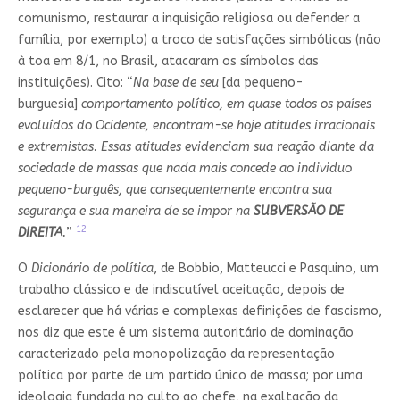
comunismo, restaurar a inquisição religiosa ou defender a
família, por exemplo) a troco de satisfações simbólicas (não
à toa em 8/1, no Brasil, atacaram os símbolos das
instituições). Cito: “
Na base de seu
[da pequeno-
burguesia]
comportamento político, em quase todos os países
evoluídos do Ocidente, encontram-se hoje atitudes irracionais
e extremistas. Essas atitudes evidenciam sua reação diante da
sociedade de massas que nada mais concede ao individuo
pequeno-burguês, que consequentemente encontra sua
segurança e sua maneira de se impor na
SUBVERSÃO DE
12
DIREITA
.
”
O
Dicionário de política
, de Bobbio, Matteucci e Pasquino, um
trabalho clássico e de indiscutível aceitação, depois de
esclarecer que há várias e complexas definições de fascismo,
nos diz que este é um sistema autoritário de dominação
caracterizado pela monopolização da representação
política por parte de um partido único de massa; por uma
ideologia fundada no culto ao chefe, na exaltação da