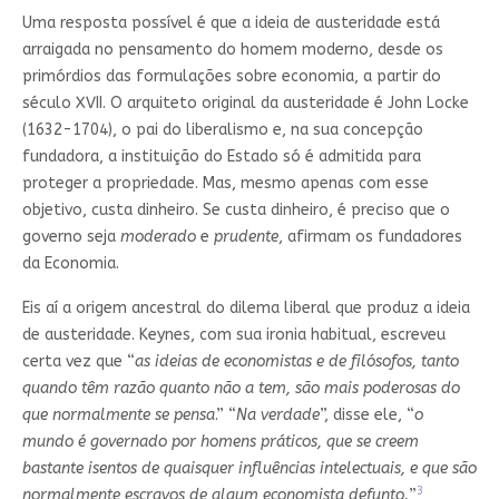
Uma resposta possível é que a ideia de austeridade está
arraigada no pensamento do homem moderno, desde os
primórdios das formulações sobre economia, a partir do
século XVII. O arquiteto original da austeridade é John Locke
(1632-1704), o pai do liberalismo e, na sua concepção
fundadora, a instituição do Estado só é admitida para
proteger a propriedade. Mas, mesmo apenas com esse
objetivo, custa dinheiro. Se custa dinheiro, é preciso que o
governo seja
moderado
e
prudente
, afirmam os fundadores
da Economia.
Eis aí a origem ancestral do dilema liberal que produz a ideia
de austeridade. Keynes, com sua ironia habitual, escreveu
certa vez que “
as ideias de economistas e de filósofos, tanto
quando têm razão quanto não a tem, são mais poderosas do
que normalmente se pensa
.” “
Na verdade
”, disse ele, “
o
mundo é governado por homens práticos, que se creem
bastante isentos de quaisquer influências intelectuais, e que são
3
normalmente escravos de algum economista defunto.
”