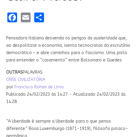
Facebook
Email
Share
Pensadora italiana desvenda os perigos da
austeridade
que,
ao despolitizar a economia, isenta tecnocratas do escrutínio
democrático – e abre caminhos para o fascismo. Uma pista
para entender o “casamento” entre Bolsonaro e Guedes
OUTRAS
PALAVRAS
CRISE CIVILIZATÓRIA
por
Francisco Rohan de Lima
Publicado 24/02/2023 às 14:27 - Atualizado 24/02/2023 às
14:28
“A liberdade é sempre a liberdade para o que pensa
diferente.” Rosa Luxemburgo (1871-1919), filósofa polaco-
germânica.