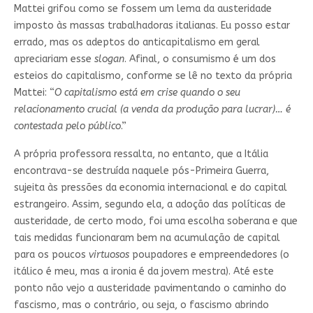
Mattei grifou como se fossem um lema da austeridade
imposto às massas trabalhadoras italianas. Eu posso estar
errado, mas os adeptos do anticapitalismo em geral
apreciariam esse
slogan
. Afinal, o consumismo é um dos
esteios do capitalismo, conforme se lê no texto da própria
Mattei: “
O capitalismo está em crise quando o seu
relacionamento crucial (a venda da produção para lucrar)… é
contestada pelo público
.”
A própria professora ressalta, no entanto, que a Itália
encontrava-se destruída naquele pós-Primeira Guerra,
sujeita às pressões da economia internacional e do capital
estrangeiro. Assim, segundo ela, a adoção das políticas de
austeridade, de certo modo, foi uma escolha soberana e que
tais medidas funcionaram bem na acumulação de capital
para os poucos
virtuosos
poupadores e empreendedores (o
itálico é meu, mas a ironia é da jovem mestra). Até este
ponto não vejo a austeridade pavimentando o caminho do
fascismo, mas o contrário, ou seja, o fascismo abrindo