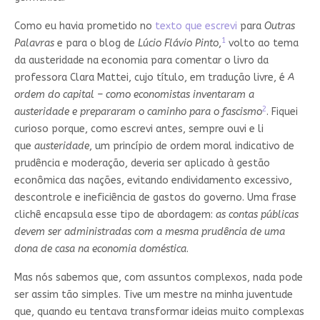
Como eu havia prometido no
texto que escrevi
para
Outras
1
Palavras
e para o blog de
Lúcio Flávio Pinto
,
volto ao tema
da austeridade na economia para comentar o livro da
professora Clara Mattei, cujo título, em tradução livre, é
A
ordem do capital – como economistas inventaram a
2
austeridade e prepararam o caminho para o fascismo
. Fiquei
curioso porque, como escrevi antes, sempre ouvi e li
que
austeridade
, um princípio de ordem moral indicativo de
prudência e moderação, deveria ser aplicado à gestão
econômica das nações, evitando endividamento excessivo,
descontrole e ineficiência de gastos do governo. Uma frase
clichê encapsula esse tipo de abordagem:
as contas públicas
devem ser administradas com a mesma prudência de uma
dona de casa na economia doméstica
.
Mas nós sabemos que, com assuntos complexos, nada pode
ser assim tão simples. Tive um mestre na minha juventude
que, quando eu tentava transformar ideias muito complexas