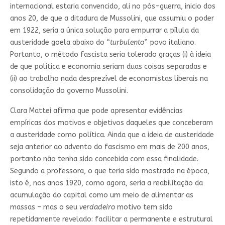
internacional estaria convencido, ali no pós-guerra, inicio dos
anos 20, de que a ditadura de Mussolini, que assumiu o poder
em 1922, seria a única solução para empurrar a pílula da
austeridade goela abaixo do “
turbulento
” povo italiano.
Portanto, o método fascista seria tolerado graças (i) à ideia
de que política e economia seriam duas coisas separadas e
(ii) ao trabalho nada desprezível de economistas liberais na
consolidação do governo Mussolini.
Clara Mattei afirma que pode apresentar evidências
empíricas dos motivos e objetivos daqueles que conceberam
a austeridade como política. Ainda que a ideia de austeridade
seja anterior ao advento do fascismo em mais de 200 anos,
portanto não tenha sido concebida com essa finalidade.
Segundo a professora, o que teria sido mostrado na época,
isto é, nos anos 1920, como agora, seria a reabilitação da
acumulação do capital como um meio de alimentar as
massas – mas o seu
verdadeiro
motivo tem sido
repetidamente revelado: facilitar a permanente e estrutural