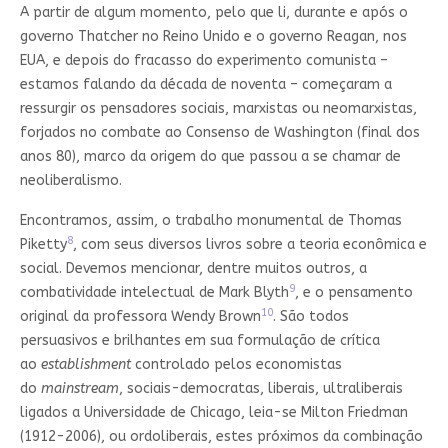
A partir de algum momento, pelo que li, durante e após o
governo Thatcher no Reino Unido e o governo Reagan, nos
EUA, e depois do fracasso do experimento comunista –
estamos falando da década de noventa – começaram a
ressurgir os pensadores sociais, marxistas ou neomarxistas,
forjados no combate ao Consenso de Washington (final dos
anos 80), marco da origem do que passou a se chamar de
neoliberalismo.
Encontramos, assim, o trabalho monumental de Thomas
8
Piketty
, com seus diversos livros sobre a teoria econômica e
social. Devemos mencionar, dentre muitos outros, a
9
combatividade intelectual de Mark Blyth
, e o pensamento
10
original da professora Wendy Brown
. São todos
persuasivos e brilhantes em sua formulação de crítica
ao
establishment
controlado pelos economistas
do
mainstream
, sociais-democratas, liberais, ultraliberais
ligados a Universidade de Chicago, leia-se Milton Friedman
(1912-2006), ou ordoliberais, estes próximos da combinação