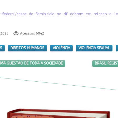
to-federal/casos-de-feminicidio-no-df-dobram-em-relacao-a-1
 2023
Acessos: 6042
OS
DIREITOS HUMANOS
VIOLÊNCIA
VIOLÊNCIA SEXUAL
ER SE TORNOU UMA QUESTÃO DE TODA A SOCIEDADE
PRÓXIMO ART
UMA QUESTÃO DE TODA A SOCIEDADE
BRASIL REGI