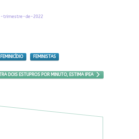
o-trimestre-de-2022
FEMINICÍDIO
FEMINISTAS
IGO: BRASIL REGISTRA DOIS ESTUPROS POR MINUTO, ESTIMA IPEA
STRA DOIS ESTUPROS POR MINUTO, ESTIMA IPEA