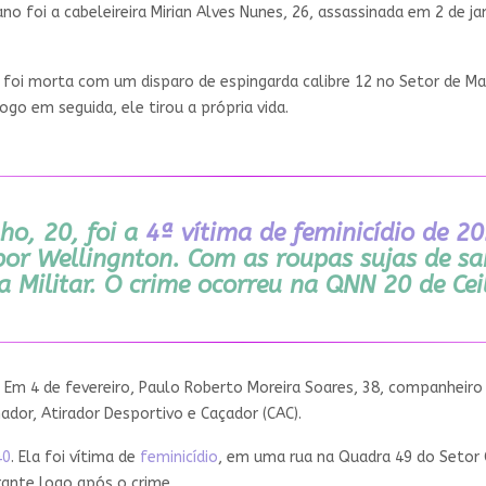
no foi a cabeleireira Mirian Alves Nunes, 26, assassinada em 2 de j
, foi morta com um disparo de espingarda calibre 12 no Setor de M
ogo em seguida, ele tirou a própria vida.
ho, 20, foi a
4ª vítima de feminicídio de 2
por Wellingnton. Com as roupas sujas de sa
ia Militar. O crime ocorreu na QNN 20 de Cei
ª. Em 4 de fevereiro, Paulo Roberto Moreira Soares, 38, companheiro
ador, Atirador Desportivo e Caçador (CAC).
40
. Ela foi vítima de
feminicídio
, em uma rua na Quadra 49 do Setor 
rante logo após o crime.