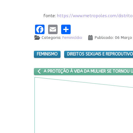
fonte:
https://www.metropoles.com/distri
Facebook
Email
Share
Categoria:
Feminicídio
Publicado: 06 Março
FEMINISMO
DIREITOS SEXUAIS E REPRODUTIV
ARTIGO ANTERIOR: A PROTEÇÃO À VIDA DA MULH
A PROTEÇÃO À VIDA DA MULHER SE TORNOU 