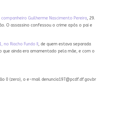
lo companheiro Guilherme Nascimento Pereira
, 29.
ão. O assassino confessou o crime após o pai e
, no Riacho Fundo II
, de quem estava separada
ano que ainda era amamentado pela mãe, e com o
ão 0 (zero), o e-mail
denuncia197@pcdf.df.gov.br