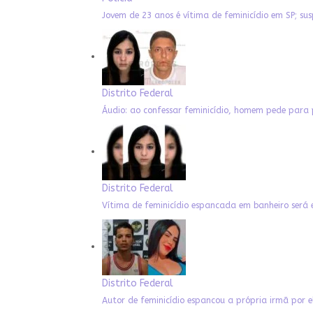
Jovem de 23 anos é vítima de feminicídio em SP; su
Distrito Federal
Áudio: ao confessar feminicídio, homem pede para
Distrito Federal
Vítima de feminicídio espancada em banheiro será 
Distrito Federal
Autor de feminicídio espancou a própria irmã por 