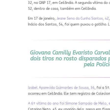
32, na QNP 17, em Ceilândia. A segunda vítima do a
52, dentro de casa, também em Ceilândia.
Em 17 de janeiro,
Jeane Sena da Cunha Santos, 42
Inácio dos Santos, 54, foi quem puxou o gatilho. L
Giovana Camilly Evaristo Carval
dois tiros no rosto disparados 
pela Políc
Izabel Aparecida Guimarães de Sousa, 36
, foi a 5
ocorreu em Ceilândia. Ele tem registro de Colecion
A 6ª vítima do ano foi Simone Sampaio de Melo, 
Catarina Neto, 45, ex-marido dela, preso em flag