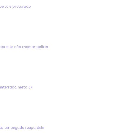
speito é procurado
 parente não chamar polícia
enterrada nesta 6ª
ela ter pegado roupa dele