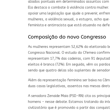
aliados pontuais em determinados assuntos com o
Ela destaca o combate à violência contra mulher
apoiar uma legislação que ajude a prevenir, enfre
mulheres, a violência sexual, o estupro, acho qu
feminista e antirracista que está atuando na defe
Composição do novo Congresso
As mulheres representam 52,62% do eleitorado br
Congresso Nacional. O estudo do Cfemea confirmo
representam 17,7% das cadeiras, com 91 deputada
eleitos é branca (72%). Em seguida, vêm os pardo
sendo que quatro delas são suplentes de senador
Além da representação feminina ser baixa na Câm
duas casas legislativas, assentos nas mesas diret
A senadora Zenaide Maia (PSD-RN) cita os princip
homens - nesse debate. Estamos tratando do int
civilizatório que é promovido a partir das conquis