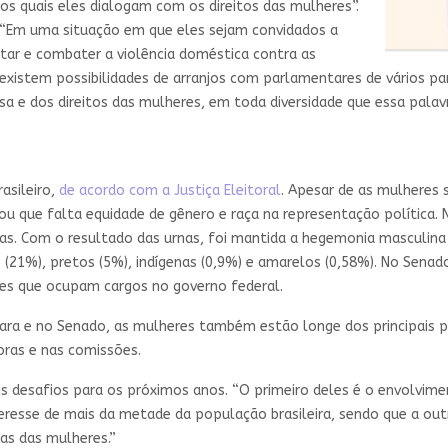
s quais eles dialogam com os direitos das mulheres”.
. “Em uma situação em que eles sejam convidados a
ntar e combater a violência doméstica contra as
e existem possibilidades de arranjos com parlamentares de vários 
sa e dos direitos das mulheres, em toda diversidade que essa palav
asileiro,
de acordo com a Justiça Eleitoral
. Apesar de as mulheres 
u que falta equidade de gênero e raça na representação política.
s. Com o resultado das urnas, foi mantida a hegemonia masculina
s (21%), pretos (5%), indígenas (0,9%) e amarelos (0,58%). No Sena
es que ocupam cargos no governo federal.
ara e no Senado, as mulheres também estão longe dos principais 
oras e nas comissões.
ais desafios para os próximos anos. “O primeiro deles é o envolvi
eresse de mais da metade da população brasileira, sendo que a o
tas das mulheres.”