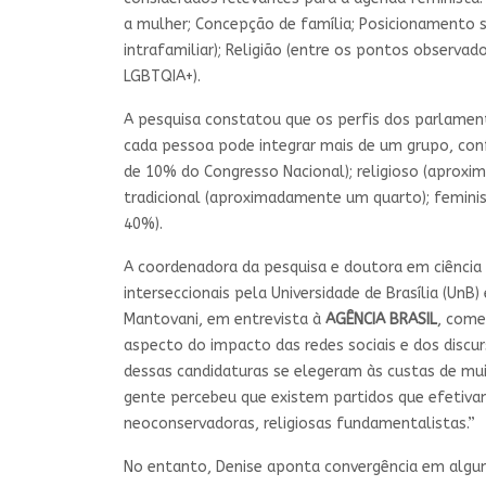
a mulher; Concepção de família; Posicionamento s
intrafamiliar); Religião (entre os pontos observad
LGBTQIA+).
A pesquisa constatou que os perfis dos parlamen
cada pessoa pode integrar mais de um grupo, con
de 10% do Congresso Nacional); religioso (aprox
tradicional (aproximadamente um quarto); femini
40%).
A coordenadora da pesquisa e doutora em ciência
interseccionais pela Universidade de Brasília (UnB)
Mantovani, em entrevista à
AGÊNCIA BRASIL
, come
aspecto do impacto das redes sociais e dos discu
dessas candidaturas se elegeram às custas de mu
gente percebeu que existem partidos que efetiva
neoconservadoras, religiosas fundamentalistas.”
No entanto, Denise aponta convergência em algu