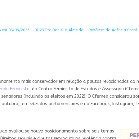
 em 08/03/2023 - 07:23 Por Daniella Almeida - Repórter da Agência Brasil 
ionamento mais conservador em relação a pautas relacionadas ao 
enda Feminista
, do Centro Feminista de Estudos e Assessoria (Cfe
 senadores (incluindo os eleitos em 2022). O Cfemea considerou so
e outubro), em
sites
dos parlamentares e no Facebook, Instagram, T
tudo avaliou se houve posicionamento sobre seis temas
ireitos sexuais e direitos reprodutivos; Violência contra