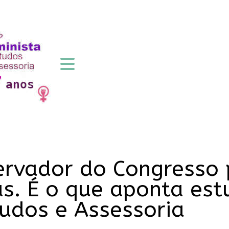
servador do Congresso
as. É o que aponta est
tudos e Assessoria