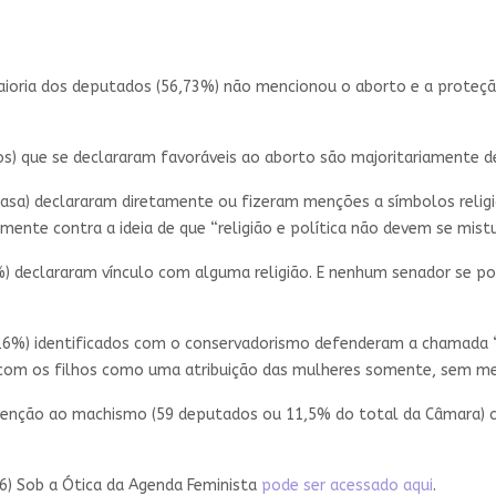
oria dos deputados (56,73%) não mencionou o aborto e a proteção
s) que se declararam favoráveis ao aborto são majoritariamente de
 Casa) declararam diretamente ou fizeram menções a símbolos rel
ente contra a ideia de que “religião e política não devem se mistu
) declararam vínculo com alguma religião. E nenhum senador se pos
16%) identificados com o conservadorismo defenderam a chamada “
 com os filhos como uma atribuição das mulheres somente, sem men
menção ao machismo (59 deputados ou 11,5% do total da Câmara) 
6) Sob a Ótica da Agenda Feminista
pode ser acessado aqui
.