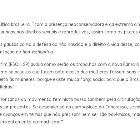
lítica brasileira, “com a presença neoconservadora e da extrema di
nadas aos direitos sexuais e reprodutivos, assim como os pilares 
s pautas como a defesa do não nascido e o direito à vida deste, c
mentação do
homeschooling
.
m (PSOL-SP) avalia como serão os trabalhos com a nova Câmara m
omo se aquelas que lutam pelo direito das mulheres fossem suas in
peito às mulheres, porque existe muita força social para que o Bras
eiras.”
prioritários ao movimento feminista passa também pela articulação
 estar presentes. Se depender só da composição do Congresso, se
 de avanços em temas que não precisam nem ser tão polêmicos, mas
e enfrentamento ao machismo.”