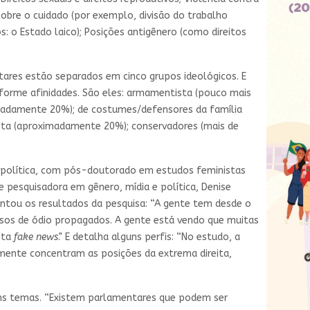
obre o cuidado (por exemplo, divisão do trabalho
os: o Estado laico); Posições antigênero (como direitos
tares estão separados em cinco grupos ideológicos. E
forme afinidades. São eles: armamentista (pouco mais
imadamente 20%); de costumes/defensores da família
sta (aproximadamente 20%); conservadores (mais de
 política, com pós-doutorado em estudos feministas
 e pesquisadora em gênero, mídia e política, Denise
ntou os resultados da pesquisa: “A gente tem desde o
rsos de ódio propagados. A gente está vendo que muitas
ita
fake news
." E detalha alguns perfis: “No estudo, a
mente concentram as posições da extrema direita,
ns temas. “Existem parlamentares que podem ser