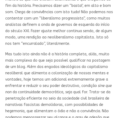
fim da história. Precisamos dizer um “basta!’, em alto e bom
som. Chega de convivências com isto tudo! Não podemos nos
contentar com um “liberalismo progressista”, como muitos
analistas definem a onda de governos de esquerda do início
do século XXI. Fazer ajuste melhor continua sendo, de algum
modo, uma rendição ao neoliberalismo capitalista.. Isto só
nos tem “encurralado”, literalmente.
Mas tudo isto ainda não é a história completa, aliás, muito
mais complexa do que seja possível qualificar na postagem
de um blog. Além dos engodos ideológicos do capitalismo
neoliberal que alimenta a colonização de nossas mentes e
vontades, hoje temos um adicional extremamente grave a
enfrentar e reduzir o seu poder destrutivo, condição
sine que
non
da continuidade democrática, seja qual for. Trata-se da
penetração eficiente no seio da sociedade civil brasileira de
narrativas fascistas demolidoras, com possibilidades de
hegemonia, que alimentam o ódio e não a convivência. Não
podemos menosprezar seu alcance e o grau de adesão que