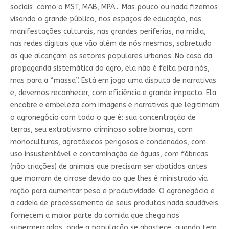
sociais como o MST, MAB, MPA... Mas pouco ou nada fizemos
visando o grande público, nos espaços de educação, nas
manifestações culturais, nas grandes periferias, na mídia,
nas redes digitais que vão além de nós mesmos, sobretudo
as que alcançam os setores populares urbanos. No caso da
propaganda sistemática do agro, ela não é feita para nós,
mas para a “massa”. Está em jogo uma disputa de narrativas
e, devemos reconhecer, com eficiência e grande impacto. Ela
encobre e embeleza com imagens e narrativas que legitimam
o agronegócio com todo o que é: sua concentração de
terras, seu extrativismo criminoso sobre biomas, com
monoculturas, agrotóxicos perigosos e condenados, com
uso insustentável e contaminação de águas, com fábricas
(não criações) de animais que precisam ser abatidos antes
que morram de cirrose devido ao que lhes é ministrado via
ração para aumentar peso e produtividade. O agronegócio e
a cadeia de processamento de seus produtos nada saudáveis
fornecem a maior parte da comida que chega nos
supermercados, onde a população se abastece, quando tem