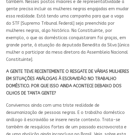
também. Nesses postos maiores e de representatividade a
gente precisa incluir as mulheres negras engajadas em mudar
essa realidade. Está tendo uma campanha para que a vaga
do STF [Supremo Tribunal Federal] seja preenchida por
mulheres negras, algo histórico. Na Constituinte, por
exemplo, o que as domésticas conquistaram foi graças, em
grande parte, à atuação da deputada Benedita da Silva [única
mulher a participar da mesa diretora da Assembleia Nacional
Constituinte].
A GENTE TEVE RECENTEMENTE O RESGATE DE VÁRIAS MULHERES
EM SITUAÇÕES ANÁLOGAS À ESCRAVIDÃO NO TRABALHO
DOMÉSTICO. POR QUE ISSO AINDA ACONTECE DEBAIXO DOS
OLHOS DE TANTA GENTE?
Convivemos ainda com uma triste realidade de
desumanização de pessoas negras. E o trabalho doméstico
análogo à escravidão se insere neste contexto. Trata-se
também de resquícios fortes de um passado escravocrata e
de uma abolição ainda inconclusa no Brasil. Veja, sobre esta