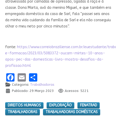
atravessada por camadas de opressão, ligadas à raça e à
classe. Dona Marta, avó do menino Miguel, e que também era
empregada doméstica da casa de Sarí, fala "passei seis anos
da minha vida cuidando da família de Sarí e ela não conseguiu
olhar o meu neto por cinco minutos”.
fonte:
https://www.correiobraziliense.com.br/euestudante/trab
e-formacao/2023/03/5083372-oucam-mirtes-10-anos-
apos-pec-das-domesticas-livro-mostra-desafios-da-
profissao.html
Facebook
Email
Share
Categoria:
Trabalhadoras
Publicado: 29 Março 2023
Acessos: 5221
DIREITOS HUMANOS
EXPLORAÇÃO
FENATRAD
TRABALHADORAS
TRABALHADORAS DOMÉSTICAS