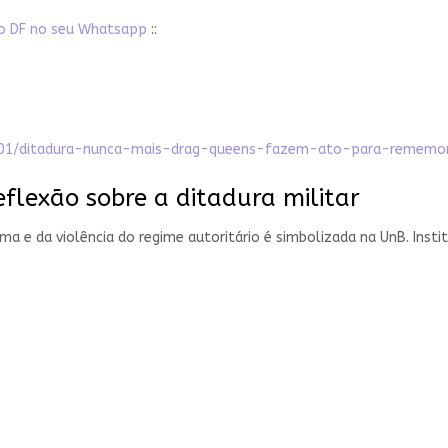
ato DF no seu Whatsapp
::
4/01/ditadura-nunca-mais-drag-queens-fazem-ato-para-rememor
eflexão sobre a ditadura militar
a e da violência do regime autoritário é simbolizada na UnB. Insti