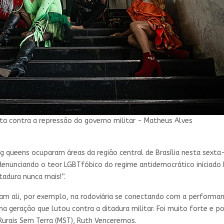
a contra a repressão do governo militar - Matheus Alves
ag queens ocuparam áreas da região central de Brasília nesta sexta-
 denunciando o teor LGBTfóbico do regime antidemocrático iniciado
itadura nunca mais!”.
am ali, por exemplo, na rodoviária se conectando com a performa
geração que lutou contra a ditadura militar. Foi muito forte e p
Rurais Sem Terra (MST), Ruth Venceremos.