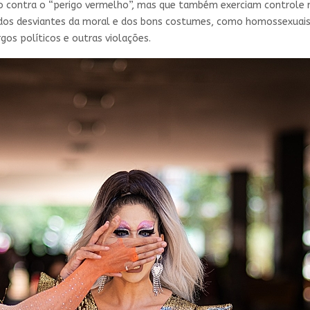
ão contra o “perigo vermelho”, mas que também exerciam controle m
 desviantes da moral e dos bons costumes, como homossexuais, tr
rgos políticos e outras violações.