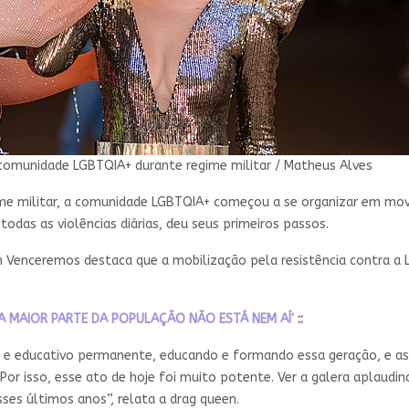
 comunidade LGBTQIA+ durante regime militar / Matheus Alves
ime militar, a comunidade LGBTQIA+ começou a se organizar em mo
odas as violências diárias, deu seus primeiros passos.
 Venceremos destaca que a mobilização pela resistência contra a 
A MAIOR PARTE DA POPULAÇÃO NÃO ESTÁ NEM AÍ'
::
 e educativo permanente, educando e formando essa geração, e as 
r isso, esse ato de hoje foi muito potente. Ver a galera aplaudin
sses últimos anos”, relata a drag queen.