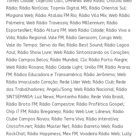
Torres Cidade; Objetiva Cast; DMnews Web Rádio; Criativa Web
Rádio; Rádio Notícias; Topmix Digital MS; Rádio Oriental Sul;
Mogiana Web; Rádio Atalaia FM Rio; Rádio Vila Mix; Web Rádio
Palmeira; Web Rádio Travessia; Rádio Millennium; Rádio
EsportesNet; Rádio Altura FM; Web Rádio Cidade; Rádio Viva a
Vida; Rádio Regional Vale FM; Rádio Gerasom; Coruja Web;
Vale do Tempo; Servo do Rei; Rádio Best Sound; Rádio Lagoa
Azul; Rádio Show Livre; Web Rádio Sintonizando os Corações;
Rádio Campos Belos; Rádio Mundial; Clic Rádio Porto Alegre;
Web Rádio Rosana; Rádio Cidade Light; União FM; Rádio Araras
FM; Rádios Educadora e Transamérica; Rádio Jerônimo; Web
Rádio Imaculado Coração; Rede Líder Web; Rádio Club; Rede
dos Trabalhadores; Angelu'Song; Web Rádio Nacional; Rádio
SINTSEPANSA; Luz News; Montanha Rádio; Rede Vida Brasil;
Rádio Broto FM; Rádio Campestre; Rádio Profética Gospel;
Chip i7 FM; Rádio Breganejo; Rádio Web Live; Ldnews; Rádio
Clube Campos Novos; Rádio Terra Viva; Rádio interativa;
Cristofm.net; Rádio Master Net; Rádio Barreto Web; Radio
RockChat; Rádio Happiness; Mex FM; Voadeira Rádio Web; Lully