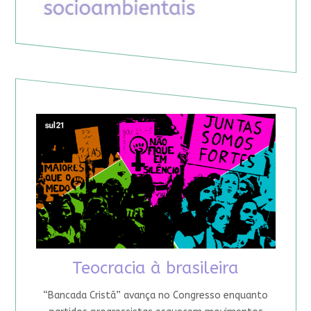
Teocracia à brasileira
“Bancada Cristã” avança no Congresso enquanto