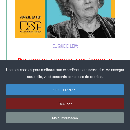
CLIQUE E LEIA:
Por que os homens continuam a
Usamos cookies para melhorar sua experiência em nosso site. Ao navegar
matar as mulheres?
neste site, você concorda com o uso de cookies.
&
OK! Eu entendi.
Feminicídio: “A noção de
Recusar
propriedade é profunda”.
Mais Informação
Entrevista especial com Eva