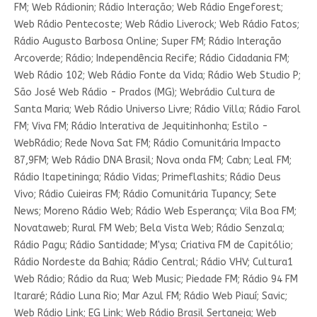
FM; Web Rádionin; Rádio Interação; Web Rádio Engeforest;
Web Rádio Pentecoste; Web Rádio Liverock; Web Rádio Fatos;
Rádio Augusto Barbosa Online; Super FM; Rádio Interação
Arcoverde; Rádio; Independência Recife; Rádio Cidadania FM;
Web Rádio 102; Web Rádio Fonte da Vida; Rádio Web Studio P;
São José Web Rádio - Prados (MG); Webrádio Cultura de
Santa Maria; Web Rádio Universo Livre; Rádio Villa; Rádio Farol
FM; Viva FM; Rádio Interativa de Jequitinhonha; Estilo -
WebRádio; Rede Nova Sat FM; Rádio Comunitária Impacto
87,9FM; Web Rádio DNA Brasil; Nova onda FM; Cabn; Leal FM;
Rádio Itapetininga; Rádio Vidas; Primeflashits; Rádio Deus
Vivo; Rádio Cuieiras FM; Rádio Comunitária Tupancy; Sete
News; Moreno Rádio Web; Rádio Web Esperança; Vila Boa FM;
Novataweb; Rural FM Web; Bela Vista Web; Rádio Senzala;
Rádio Pagu; Rádio Santidade; M'ysa; Criativa FM de Capitólio;
Rádio Nordeste da Bahia; Rádio Central; Rádio VHV; Cultura1
Web Rádio; Rádio da Rua; Web Music; Piedade FM; Rádio 94 FM
Itararé; Rádio Luna Rio; Mar Azul FM; Rádio Web Piauí; Savic;
Web Rádio Link; EG Link; Web Rádio Brasil Sertaneja; Web