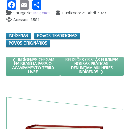
Facebook
Email
Share
Categoria:
Indígenas
Publicado: 20 Abril 2023
Acessos: 4581
INDÍGENAS
POVOS TRADICIONAIS
POVOS ORIGINÁRIOS
ARTIGO ANTERIOR: INDÍGENAS CHEGAM EM BRASÍLIA PARA O A
PRÓXIMO ARTIGO: RELIGIÕES CRIS
RELIGIÕES CRISTÃS ELIMINAM
INDÍGENAS CHEGAM
NOSSAS PRÁTICAS,
EM BRASÍLIA PARA O
DENUNCIAM MULHERES
ACAMPAMENTO TERRA
LIVRE
INDÍGENAS