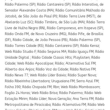
Rádio Palermo (SP); Rádio Cantareira (SP); Rádio Interativa, de
Senador Alexandre Costa (MA); Rádio Comunitária Malhada do
Jatobá, de São João do Piauí (PI); Rádio Terra Livre (MST), de
Abelardo Luz (SC); Rádio Timbira, de São Luís (MA); Rádio Terra
Livre de Hulha Negra (RN), Rádio Camponesa, em Itapeva (SP),
Rádio Onda FM, de Novo Cruzeiro (MG), Rádio Pife, de Brasília
(DF), Rádio Cidade, de João Pessoa (PB), Rádio Palermo (SP),
Rádio Torres Cidade (RS); Rádio Cantareira (SP); Rádio Keraz;
Web Rádio Studio F; Rádio Seguros MA; Rádio Iguaçu FM; Rádio
Unidade Digital ; Rádio Cidade Classic HIts; Playlisten; Rádio
Cidade; Web Rádio Apocalipse; Rádio; Alternativa Sul FM;
Alberto dos Anjos; Rádio Voz da Cidade; Rádio Nativa FM;
Rádio News 77; Web Rádio Líder Baixio; Rádio Super Nova;
Rádio Ribeirinha Libertadora; Uruguaiana FM; Serra Azul FM;
Folha 390; Rádio Chapada FM; Rbn; Web Rádio Mombassom;
Fogão 24 Horas; Web Rádio Brisa; Rádio Palermo; Rádio Web
Estação Mirim; Rádio Líder; Nova Geração; Ana Terra FM; Rádio
Metropolitana de Piracicaba; Rádio Alternativa FM; Rádio Web