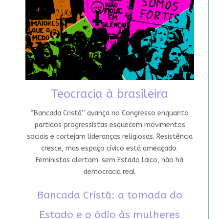
Teocracia à brasileira
“Bancada Cristã” avança no Congresso enquanto
partidos progressistas esquecem movimentos
sociais e cortejam lideranças religiosas. Resistência
cresce, mas espaço cívico está ameaçado.
Feministas alertam: sem Estado laico, não há
democracia real
Bancada Cristã: a tomada do
Estado e o ódio às mulheres