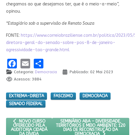
chegamos ao que desejamos ter, que é o meio-a-meio”,
opinou.
*Estagiário sob a supervisão de Renato Souza
FONTE:
https://www.correiobraziliense.com.br/politica/2023/05
diretora-geral-do-senado-sobre-pos-8-de-janeiro-
agressividade-tao-grande.html
Facebook
Email
Share
Categoria:
Democracia
Publicado: 02 Mai 2023
Acessos: 3884
EXTREMA-DIREITA
FASCISMO
DEMOCRACIA
SENADO FEDERAL
ARTIGO ANTERIOR: NOVO CURSO OFERECIDO PELA AUDITORIA C
PRÓXIMO ARTIGO: SEMINÁRIO ABA - D
SEMINÁRIO ABA - DIVERSIDADE,
NOVO CURSO
TERRITÓRIOS E MEIO AMBIENTE: 120
OFERECIDO PELA
DIAS DE RECONSTRUÇÃO DA
AUDITORIA CIDADÃ
DA DÍVIDA
DEMOCRACIA