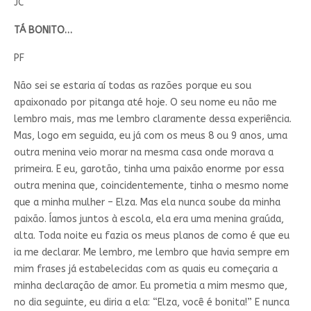
JC
TÁ BONITO…
PF
Não sei se estaria aí todas as razões porque eu sou
apaixonado por pitanga até hoje. O seu nome eu não me
lembro mais, mas me lembro claramente dessa experiência.
Mas, logo em seguida, eu já com os meus 8 ou 9 anos, uma
outra menina veio morar na mesma casa onde morava a
primeira. E eu, garotão, tinha uma paixão enorme por essa
outra menina que, coincidentemente, tinha o mesmo nome
que a minha mulher – Elza. Mas ela nunca soube da minha
paixão. Íamos juntos à escola, ela era uma menina graúda,
alta. Toda noite eu fazia os meus planos de como é que eu
ia me declarar. Me lembro, me lembro que havia sempre em
mim frases já estabelecidas com as quais eu começaria a
minha declaração de amor. Eu prometia a mim mesmo que,
no dia seguinte, eu diria a ela: “Elza, você é bonita!” E nunca