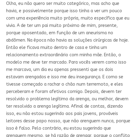
Olha, eu não quero ser muito categórico, mas acho que
havia, e possivelmente porque isso tinha a ver um pouco
com uma experiência muito própria, muito específica que eu
vivia. A de ter um pai muito próximo de mim, presente,
porque aposentado, em função de um aneurisma no
abdômen. Na época não havia as soluções cirúrgicas de hoje.
Então ele ficava muito dentro de casa e tinha um
relacionamento extraordinário com minha mãe. Então, o
modelo me deve ter marcado. Para vocês verem como isso
me marcava, um dia eu apenas pressenti que os dois
estavam arengados e isso me deu insegurança. E como se
tivesse começado a rachar o chão num terremoto, e eles
perceberam e foram afetivos comigo. Depois, devem ter
resolvido o problema legítimo da arenga, ou melhor, devem
ter resolvido a arenga legítima. Afinal de contas, dizendo
isso, eu não estou sugerindo aos pais jovens, prováveis
leitores desse papo nosso, que não arenguem nunca, porque
isso é falso. Pelo contrário, eu estou sugerindo que
arenguem mesmo, se há razão de arengar, porque o conflito