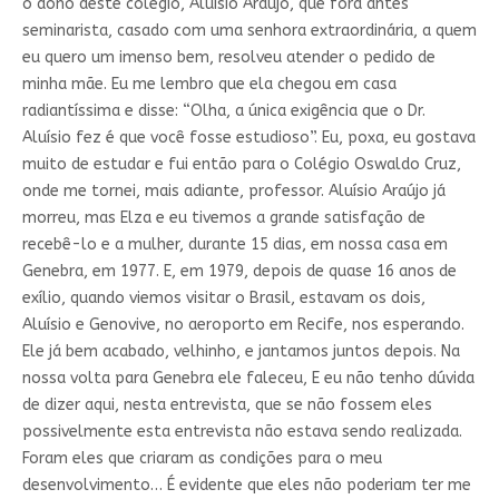
o dono deste colégio, Aluísio Araújo, que fora antes
seminarista, casado com uma senhora extraordinária, a quem
eu quero um imenso bem, resolveu atender o pedido de
minha mãe. Eu me lembro que ela chegou em casa
radiantíssima e disse: “Olha, a única exigência que o Dr.
Aluísio fez é que você fosse estudioso”. Eu, poxa, eu gostava
muito de estudar e fui então para o Colégio Oswaldo Cruz,
onde me tornei, mais adiante, professor. Aluísio Araújo já
morreu, mas Elza e eu tivemos a grande satisfação de
recebê-lo e a mulher, durante 15 dias, em nossa casa em
Genebra, em 1977. E, em 1979, depois de quase 16 anos de
exílio, quando viemos visitar o Brasil, estavam os dois,
Aluísio e Genovive, no aeroporto em Recife, nos esperando.
Ele já bem acabado, velhinho, e jantamos juntos depois. Na
nossa volta para Genebra ele faleceu, E eu não tenho dúvida
de dizer aqui, nesta entrevista, que se não fossem eles
possivelmente esta entrevista não estava sendo realizada.
Foram eles que criaram as condições para o meu
desenvolvimento… É evidente que eles não poderiam ter me