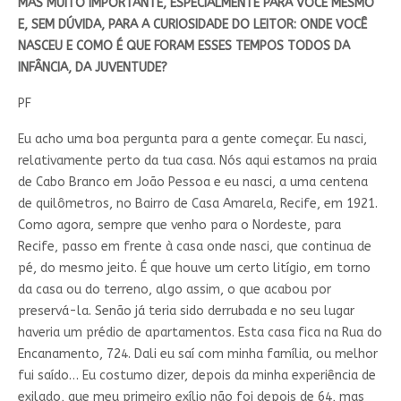
MAS MUITO IMPORTANTE, ESPECIALMENTE PARA VOCÊ MESMO
E, SEM DÚVIDA, PARA A CURIOSIDADE DO LEITOR: ONDE VOCÊ
NASCEU E COMO É QUE FORAM ESSES TEMPOS TODOS DA
INFÂNCIA, DA JUVENTUDE?
PF
Eu acho uma boa pergunta para a gente começar. Eu nasci,
relativamente perto da tua casa. Nós aqui estamos na praia
de Cabo Branco em João Pessoa e eu nasci, a uma centena
de quilômetros, no Bairro de Casa Amarela, Recife, em 1921.
Como agora, sempre que venho para o Nordeste, para
Recife, passo em frente à casa onde nasci, que continua de
pé, do mesmo jeito. É que houve um certo litígio, em torno
da casa ou do terreno, algo assim, o que acabou por
preservá-la. Senão já teria sido derrubada e no seu lugar
haveria um prédio de apartamentos. Esta casa fica na Rua do
Encanamento, 724. Dali eu saí com minha família, ou melhor
fui saído… Eu costumo dizer, depois da minha experiência de
exilado, que meu primeiro exílio não foi depois de 64, mas