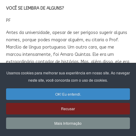
VOCÊ SE LEMBRA DE ALGUNS?
PF
Antes da universidade, apesar de ser perigoso sugerir alguns
nomes, porque podes magoar alguém, eu citaria o Prof.
Marcílio de língua portuguesa. Um outro cara, que me
marcou intensamente, foi Amaro Quintas. Ele era um
extraordinário contador de histórias. Mas, além disso, ele era
um pesquisador, quer dizer, ele não era apenas um excelente
Usamos cookies para melhorar sua experiência em nosso site. Ao navegar
professor de história. Sim, eu me lembro das aulas dele, ele
neste site, você concorda com o uso de cookies.
jovem ainda. Até hoje continuo chamando-o de Dr. Amaro, de
Prof. Amaro, e ele protesta, mas eu sempre o chamo assim.
OK! Eu entendi.
Mas eu me lembro, sim, como me lembro. As aulas dele
eram tão boas que corriam o risco de ficarem ruins. Porque
Recusar
nas aulas de Amaro tu vivias um fenômeno que é meio
perigoso: a empatia. Em certo momento, ele conseguia me
Mais Informação
arrancar da cadeira de aluno e me meter no enredo da
história, que ele contava apaixonadamente. Tu poderias