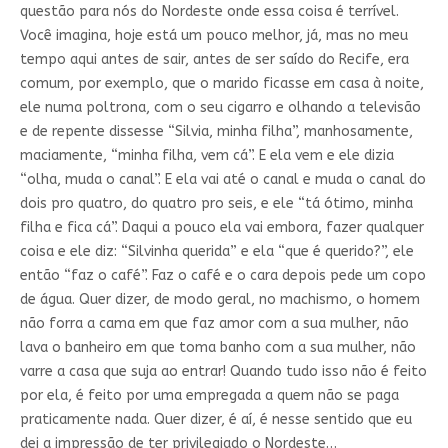
questão para nós do Nordeste onde essa coisa é terrível.
Você imagina, hoje está um pouco melhor, já, mas no meu
tempo aqui antes de sair, antes de ser saído do Recife, era
comum, por exemplo, que o marido ficasse em casa à noite,
ele numa poltrona, com o seu cigarro e olhando a televisão
e de repente dissesse “Silvia, minha filha”, manhosamente,
maciamente, “minha filha, vem cá”. E ela vem e ele dizia
“olha, muda o canal”. E ela vai até o canal e muda o canal do
dois pro quatro, do quatro pro seis, e ele “tá ótimo, minha
filha e fica cá”. Daqui a pouco ela vai embora, fazer qualquer
coisa e ele diz: “Silvinha querida” e ela “que é querido?”, ele
então “faz o café”. Faz o café e o cara depois pede um copo
de água. Quer dizer, de modo geral, no machismo, o homem
não forra a cama em que faz amor com a sua mulher, não
lava o banheiro em que toma banho com a sua mulher, não
varre a casa que suja ao entrar! Quando tudo isso não é feito
por ela, é feito por uma empregada a quem não se paga
praticamente nada. Quer dizer, é aí, é nesse sentido que eu
dei a impressão de ter privilegiado o Nordeste…