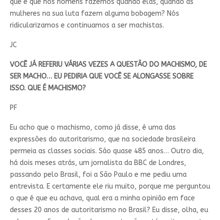
que é que nós homens fazemos quando elas, quando as
mulheres na sua luta fazem alguma bobagem? Nós
ridicularizamos e continuamos a ser machistas.
JC
VOCÊ JÁ REFERIU VÁRIAS VEZES A QUESTÃO DO MACHISMO, DE
SER MACHO… EU PEDIRIA QUE VOCÊ SE ALONGASSE SOBRE
ISSO. QUE É MACHISMO?
PF
Eu acho que o machismo, como já disse, é uma das
expressões do autoritarismo, que na sociedade brasileira
permeia as classes sociais. São quase 485 anos… Outro dia,
há dois meses atrás, um jornalista da BBC de Londres,
passando pelo Brasil, foi a São Paulo e me pediu uma
entrevista. E certamente ele riu muito, porque me perguntou
o que é que eu achava, qual era a minha opinião em face
desses 20 anos de autoritarismo no Brasil? Eu disse, olha, eu