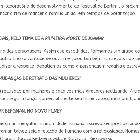
on (laboratório de desenvolvimento do Festival de Berlim), o próx
entar a fim de manter a família unida "em tempos de polarização".
IAIS, PELO TEMA DE
A PRIMEIRA MORTE DE JOANA
?
ria das personagens. Assim que escolhidas, formamos um grupo de
outro. E essa vontade de ouvir me guiou também na direção: não de
a dizer a respeito, debatíamos como a personagem reagiria e escre
 MUDANÇAS DE RETRATO DAS MULHERES?
 realizado por mulheres e cada vez mais diretoras realizando. A tra
e chegar a lançar comercialmente seu filme coloca mais um tijolin
AR BERGMAN, NO NOVO FILME?
Bergman mergulha na intimidade humana. Escrevo sempre buscando 
rgman talvez seja a relação do humano com a religiosidade. Nome
 foram Dorota Kedzierzawska e Krzysztof Kieslowski.