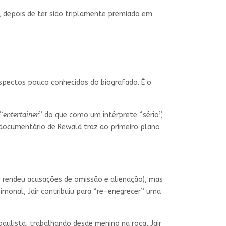
a, depois de ter sido triplamente premiado em
spectos pouco conhecidos do biografado. É o
“
entertainer
” do que como um intérprete “sério”,
o documentário de Rewald traz ao primeiro plano
e rendeu acusações de omissão e alienação), mas
imonal, Jair contribuiu para “re-enegrecer” uma
paulista, trabalhando desde menino na roça, Jair