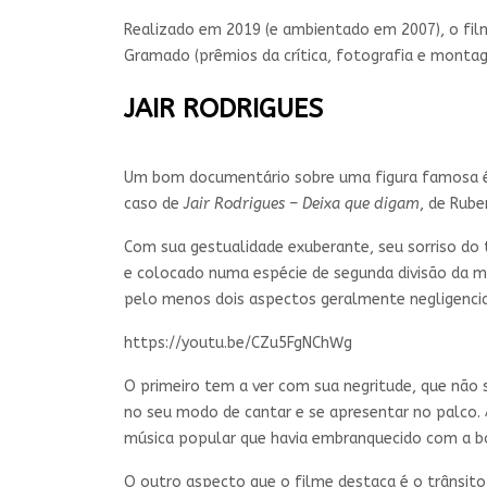
Realizado em 2019 (e ambientado em 2007), o film
Gramado (prêmios da crítica, fotografia e montag
JAIR RODRIGUES
Um bom documentário sobre uma figura famosa é a
caso de
Jair Rodrigues – Deixa que digam
, de Rub
Com sua gestualidade exuberante, seu sorriso do
e colocado numa espécie de segunda divisão da mú
pelo menos dois aspectos geralmente negligencia
https://youtu.be/CZu5FgNChWg
O primeiro tem a ver com sua negritude, que não 
no seu modo de cantar e se apresentar no palco. 
música popular que havia embranquecido com a b
O outro aspecto que o filme destaca é o trânsito 