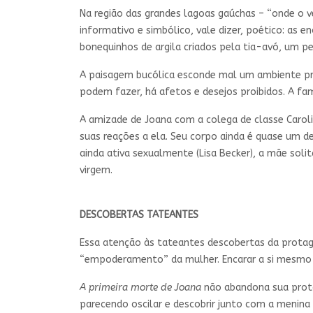
Na região das grandes lagoas gaúchas – “onde o 
informativo e simbólico, vale dizer, poético: as 
bonequinhos de argila criados pela tia-avó, um p
A paisagem bucólica esconde mal um ambiente prov
podem fazer, há afetos e desejos proibidos. A fa
A amizade de Joana com a colega de classe Carol
suas reações a ela. Seu corpo ainda é quase um 
ainda ativa sexualmente (Lisa Becker), a mãe soli
virgem.
DESCOBERTAS TATEANTES
Essa atenção às tateantes descobertas da protago
“empoderamento” da mulher. Encarar a si mesmo é
A primeira morte de Joana
não abandona sua prota
parecendo oscilar e descobrir junto com a menina