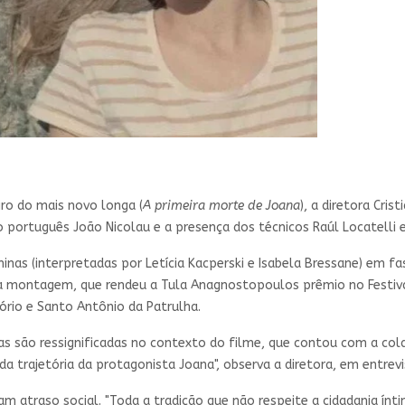
ro do mais novo longa (
A primeira morte de Joana
), a diretora Cri
do português João Nicolau e a presença dos técnicos Raúl Locatelli
ninas (interpretadas por Letícia Kacperski e Isabela Bressane) em f
 na montagem, que rendeu a Tula Anagnostopoulos prêmio no Festiv
ório e Santo Antônio da Patrulha.
as são ressignificadas no contexto do filme, que contou com a colab
a trajetória da protagonista Joana", observa a diretora, em entrev
 atraso social. "Toda a tradição que não respeite a cidadania ínt