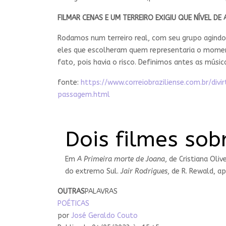
FILMAR CENAS E UM TERREIRO EXIGIU QUE NÍVEL DE
Rodamos num terreiro real, com seu grupo agindo 
eles que escolheram quem representaria o momen
fato, pois havia o risco. Definimos antes as músi
fonte:
https://www.correiobraziliense.com.br/d
passagem.html
Dois filmes sob
Em
A Primeira morte de Joana
, de Cristiana Oli
do extremo Sul.
Jair Rodrigues
, de R. Rewald, a
OUTRAS
PALAVRAS
POÉTICAS
por
José Geraldo Couto