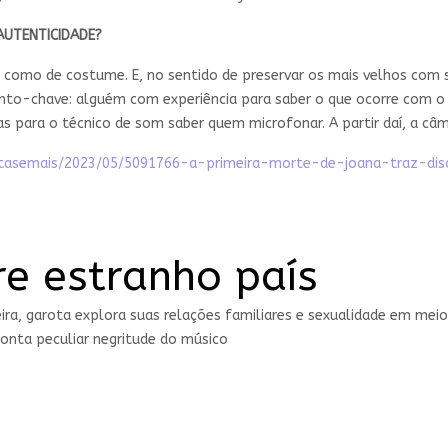
 AUTENTICIDADE?
como de costume. E, no sentido de preservar os mais velhos com s
to-chave: alguém com experiência para saber o que ocorre com o 
cas para o técnico de som saber quem microfonar. A partir daí, a c
ivirtasemais/2023/05/5091766-a-primeira-morte-de-joana-traz-d
re estranho país
veira, garota explora suas relações familiares e sexualidade em mei
ponta peculiar negritude do músico