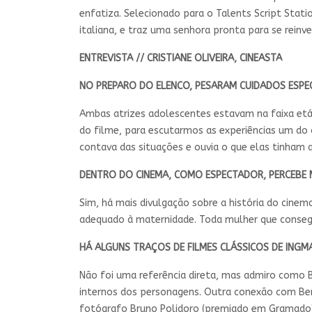
enfatiza. Selecionado para o Talents Script Stati
italiana, e traz uma senhora pronta para se reinv
ENTREVISTA // CRISTIANE OLIVEIRA, CINEASTA
NO PREPARO DO ELENCO, PESARAM CUIDADOS ESPEC
Ambas atrizes adolescentes estavam na faixa etá
do filme, para escutarmos as experiências um do 
contava das situações e ouvia o que elas tinham 
DENTRO DO CINEMA, COMO ESPECTADOR, PERCEBE
Sim, há mais divulgação sobre a história do cinema
adequado à maternidade. Toda mulher que consegu
HÁ ALGUNS TRAÇOS DE FILMES CLÁSSICOS DE INGM
Não foi uma referência direta, mas admiro como 
internos dos personagens. Outra conexão com Be
fotógrafo Bruno Polidoro (premiado em Gramado)