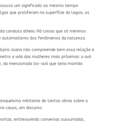
os poucos um significado ao mesmo tempo
lgas que proliferam na superfície da lagoa, os
da conduta alheia. Há coisas que só meninos
om o automatismo dos fenômenos da natureza.
própria Joana não compreende bem essa relação e
etro a vida das mulheres mais próximas: a avó
ro, da mencionada tia-avó que teria morrido
aniqueísmo militante de tantas obras sobre o
ma causa, um discurso.
rtas, entreouvindo conversas sussurradas,