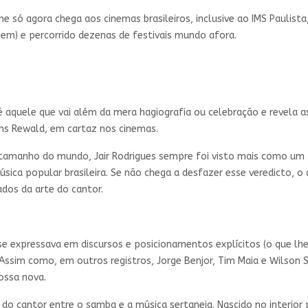
e só agora chega aos cinemas brasileiros, inclusive ao IMS Paulist
em) e percorrido dezenas de festivais mundo afora.
quele que vai além da mera hagiografia ou celebração e revela a
ens Rewald, em cartaz nos cinemas.
 tamanho do mundo, Jair Rodrigues sempre foi visto mais como um 
sica popular brasileira. Se não chega a desfazer esse veredicto, 
dos da arte do cantor.
se expressava em discursos e posicionamentos explícitos (o que lh
Assim como, em outros registros, Jorge Benjor, Tim Maia e Wilson S
ossa nova.
do cantor entre o samba e a música sertaneja. Nascido no interior 