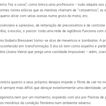
vento faz a curva”, como brinca uma professora – tudo adquire a
enormes torres eólicas que as meninas chamam de “cataventos”, as a
equeno altar com velas acesas numa gruta da mata, etc.
inciano e opressivo, de reiteração de preconceitos e de controle 
mília, a escola, o pastor: toda uma rede de vigilância funciona c
ina (Isabela Bressane) torna-se alvo de mexericos e zombarias. A 
desconhecido em transformação. E ela só tem como espelho e parâm
tária (Joana Vieira) que prega uma castidade impossível – além, cla
nista quanto a seus próprios desejos impede o filme de cair no m
 sempre mais difícil que abraçar exteriormente uma identidade, u
gonista nem por um momento, espiando com ela por frestas de po
 os mistérios da condição feminina num ambiente adverso.