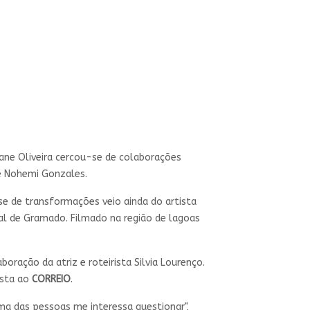
stiane Oliveira cercou-se de colaborações
 e Nohemi Gonzales.
ase de transformações veio ainda do artista
al de Gramado. Filmado na região de lagoas
oração da atriz e roteirista Silvia Lourenço.
ista ao
CORREIO
.
ima das pessoas me interessa questionar",