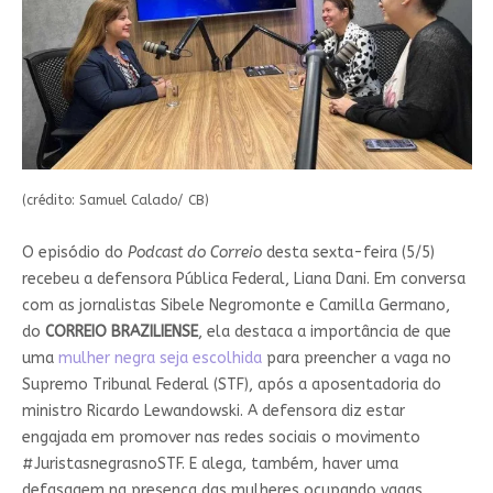
(crédito: Samuel Calado/ CB)
O episódio do
Podcast do Correio
desta sexta-feira (5/5)
recebeu a defensora Pública Federal, Liana Dani. Em conversa
com as jornalistas Sibele Negromonte e Camilla Germano,
do
CORREIO BRAZILIENSE
, ela destaca a importância de que
uma
mulher negra seja escolhida
para preencher a vaga no
Supremo Tribunal Federal (STF), após a aposentadoria do
ministro Ricardo Lewandowski. A defensora diz estar
engajada em promover nas redes sociais o movimento
#JuristasnegrasnoSTF. E alega, também, haver uma
defasagem na presença das mulheres ocupando vagas