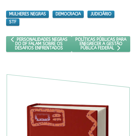
MULHERES NEGRAS
DEMOCRACIA
JUDICIÁRIO
STF
ARTIGO ANTERIOR: PERSONALIDADES NEGRAS DO DF FALAM SOB
PRÓXIMO ARTIGO: POLÍTICAS P
POLÍTICAS PÚBLICAS PARA
PERSONALIDADES NEGRAS
ENEGRECER A GESTÃO
DO DF FALAM SOBRE OS
DESAFIOS ENFRENTADOS
PÚBLICA FEDERAL