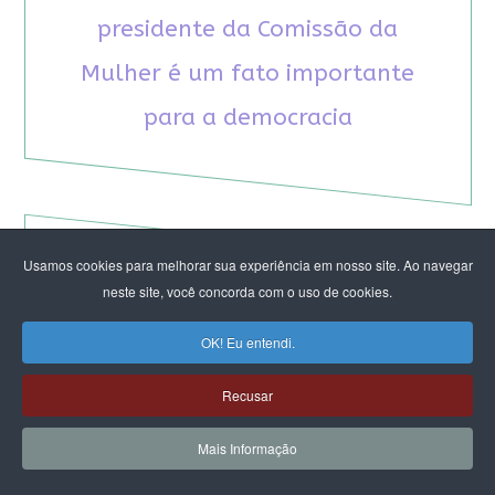
presidente da Comissão da
Mulher é um fato importante
para a democracia
Usamos cookies para melhorar sua experiência em nosso site. Ao navegar
RECOMENDAMOS A LEITURA
neste site, você concorda com o uso de cookies.
OK! Eu entendi.
August Nimtz prova que marxismo e
antirracismo são indissociáveis na luta
Recusar
anticapitalista
Rap transfeminista radical argentino na FLIPEI
Mais Informação
Quem tem medo dos corpos trans?
Projetos de proteção às mulheres travados no