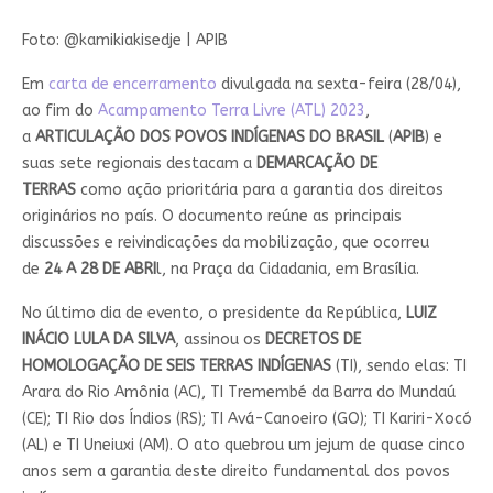
Foto: @kamikiakisedje | APIB
Em
carta de encerramento
divulgada na sexta-feira (28/04),
ao fim do
Acampamento Terra Livre (ATL) 2023
,
a
ARTICULAÇÃO DOS POVOS INDÍGENAS DO BRASIL
(
APIB
) e
suas sete regionais destacam a
DEMARCAÇÃO DE
TERRAS
como ação prioritária para a garantia dos direitos
originários no país. O documento reúne as principais
discussões e reivindicações da mobilização, que ocorreu
de
24 A 28 DE ABRI
l, na Praça da Cidadania, em Brasília.
No último dia de evento, o presidente da República,
LUIZ
INÁCIO LULA DA SILVA
, assinou os
DECRETOS DE
HOMOLOGAÇÃO DE SEIS TERRAS INDÍGENAS
(TI), sendo elas: TI
Arara do Rio Amônia (AC), TI Tremembé da Barra do Mundaú
(CE); TI Rio dos Índios (RS); TI Avá-Canoeiro (GO); TI Kariri-Xocó
(AL) e TI Uneiuxi (AM). O ato quebrou um jejum de quase cinco
anos sem a garantia deste direito fundamental dos povos