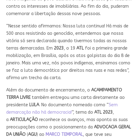
contra os interesses de imobiliárias. Ao fim do dia, puderam
comemorar a libertação dessas nove pessoas.
“Nesse sentido afirmamos: Nossa luta continua! Há mais de
500 anos resistindo ao genocídio, entendemos que nossa
vitória só sera declarada quando tivermos todas as nossas
terras demarcadas. Em
2023
, o 19
ATL
foi a primeira grande
mobilização, em Brasília, após os atos golpistas do dia 8 de
janeiro. Mais uma vez, nós povos indígenas, ensinamos como
se faz a luta democrática por direitos nas ruas e nas redes”,
afirma um trecho da carta.
Além do documento de encerramento, o
ACAMPAMENTO
TERRA LIVRE
também entregou uma carta diretamente ao
presidente
LULA
. No documento nomeado como “
Sem
demarcação não há democracia!
”, tema do
ATL 2023
,
a
ARTICULAÇÃO
reconhece os avanços, mas aponta as suas
preocupações como o posicionamento da
ADVOCACIA GERAL
DA UNIÃO
(
AGU
) ao
MARCO
TEMPORAL
, que teve seu