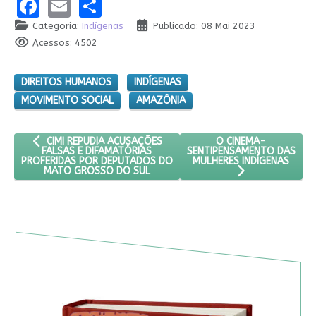
Facebook
Email
Share
Categoria:
Indígenas
Publicado: 08 Mai 2023
Acessos: 4502
DIREITOS HUMANOS
INDÍGENAS
MOVIMENTO SOCIAL
AMAZÔNIA
ARTIGO ANTERIOR: CIMI REPUDIA ACUSAÇÕES FALSAS E DIFA
PRÓXIMO ARTIGO: O 
O CINEMA-
CIMI REPUDIA ACUSAÇÕES
SENTIPENSAMENTO DAS
FALSAS E DIFAMATÓRIAS
MULHERES INDÍGENAS
PROFERIDAS POR DEPUTADOS DO
MATO GROSSO DO SUL