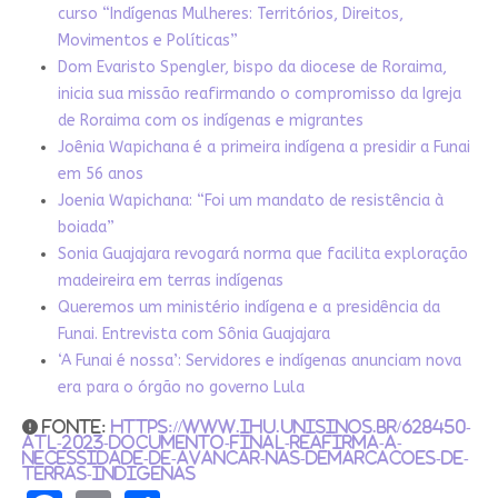
curso “Indígenas Mulheres: Territórios, Direitos,
Movimentos e Políticas”
Dom Evaristo Spengler, bispo da diocese de Roraima,
inicia sua missão reafirmando o compromisso da Igreja
de Roraima com os indígenas e migrantes
Joênia Wapichana é a primeira indígena a presidir a Funai
em 56 anos
Joenia Wapichana: “Foi um mandato de resistência à
boiada”
Sonia Guajajara revogará norma que facilita exploração
madeireira em terras indígenas
Queremos um ministério indígena e a presidência da
Funai. Entrevista com Sônia Guajajara
‘A Funai é nossa’: Servidores e indígenas anunciam nova
era para o órgão no governo Lula
fonte:
https://www.ihu.unisinos.br/628450-
atl-2023-documento-final-reafirma-a-
necessidade-de-avancar-nas-demarcacoes-de-
terras-indigenas