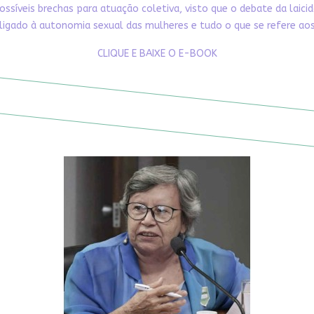
ossíveis brechas para atuação coletiva, visto que o debate da laici
ligado à autonomia sexual das mulheres e tudo o que se refere aos 
CLIQUE E BAIXE O E-BOOK