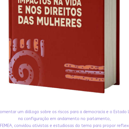
omentar um diálogo sobre os riscos para a democracia e o Estado 
na configuração em andamento no parlamento,
FEMEA, convidou ativistas e estudiosas do tema para propor refle