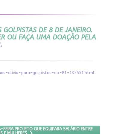
GOLPISTAS DE 8 DE JANEIRO.
ER OU FAÇA UMA DOAÇÃO PELA
R
.
as-alivia-para-golpistas-do-81-135551.html
AR NESTA QUARTA-FEIRA PROJETO QUE EQUIPARA SALÁRIO ENTRE H
FEIRA PROJETO QUE EQUIPARA SALÁRIO ENTRE
S E MULHERES