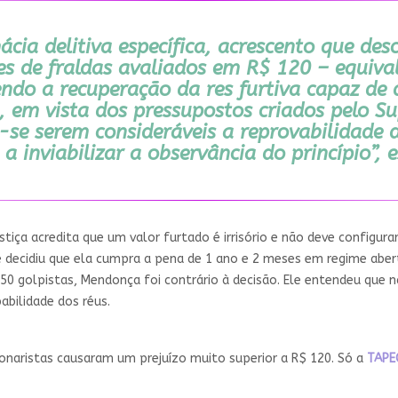
a delitiva específica, acrescento que desc
es de fraldas avaliados em R$ 120 – equiva
ndo a recuperação da res furtiva capaz de d
m, em vista dos pressupostos criados pelo S
-se serem consideráveis a reprovabilidade
a inviabilizar a observância do princípio”,
tiça acredita que um valor furtado é irrisório e não deve configu
s e decidiu que ela cumpra a pena de 1 ano e 2 meses em regime a
50 golpistas, Mendonça foi contrário à decisão. Ele entendeu que nã
bilidade dos réus.
sonaristas causaram um prejuízo muito superior a R$ 120. Só a
TAPE