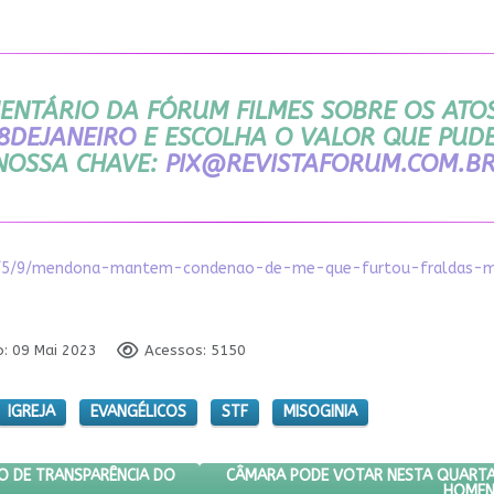
ENTÁRIO DA FÓRUM FILMES SOBRE OS ATOS 
C8DEJANEIRO
E ESCOLHA O VALOR QUE PUD
NOSSA CHAVE:
PIX@REVISTAFORUM.COM.B
2023/5/9/mendona-mantem-condenao-de-me-que-furtou-fraldas-m
o: 09 Mai 2023
Acessos: 5150
IGREJA
EVANGÉLICOS
STF
MISOGINIA
IÃO DO CONSELHO DE TRANSPARÊNCIA DO EXECUTIVO FEDERAL.
PRÓXIMO ARTIGO: CÂMARA PODE VOT
CÂMARA PODE VOTAR NESTA QUARTA-
O DE TRANSPARÊNCIA DO
HOMEN