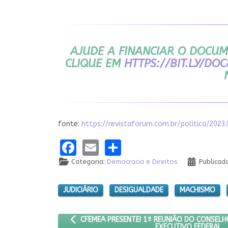
AJUDE A FINANCIAR O DOCUM
CLIQUE EM
HTTPS://BIT.LY/DO
fonte:
https://revistaforum.com.br/politica/
Facebook
Email
Share
Categoria:
Democracia e Direitos
Publicad
JUDICIÁRIO
DESIGUALDADE
MACHISMO
ARTIGO ANTERIOR: CFEMEA PRESENTE! 1ª REUN
CFEMEA PRESENTE! 1ª REUNIÃO DO CONSELH
EXECUTIVO FEDERAL.