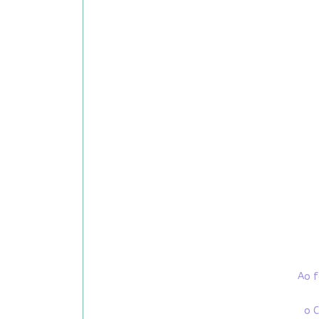
Ao f
o C