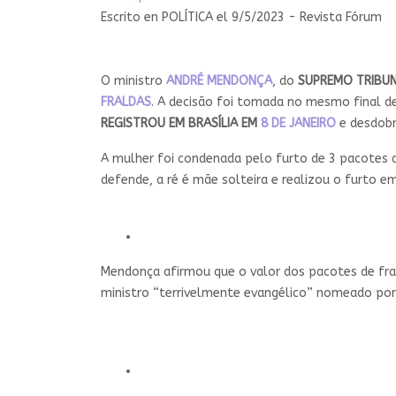
Escrito en
POLÍTICA
el
9/5/2023 - Revista Fórum
O ministro
ANDRÉ MENDONÇA
, do
SUPREMO TRIBUN
FRALDAS
. A decisão foi tomada no mesmo final 
REGISTROU EM BRASÍLIA EM
8 DE JANEIRO
e desdobr
A mulher foi condenada pelo furto de 3 pacotes d
defende, a ré é mãe solteira e realizou o furto 
Mendonça afirmou que o valor dos pacotes de fral
ministro “terrivelmente evangélico” nomeado po