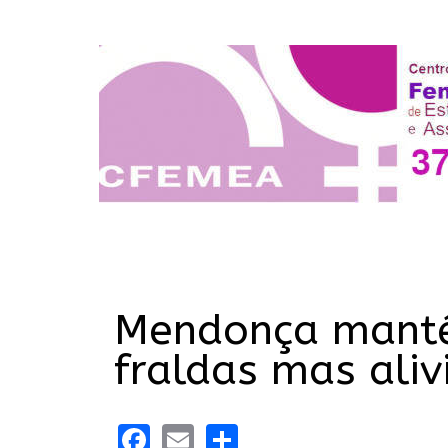
Mendonça manté
fraldas mas aliv
Facebook
Email
Share