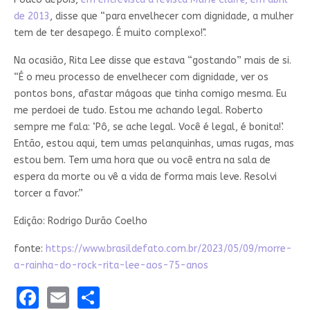
de 2013
, disse que “para envelhecer com dignidade, a mulher
tem de ter desapego. É muito complexo!".
Na ocasião, Rita Lee disse que estava “gostando” mais de si.
“É o meu processo de envelhecer com dignidade, ver os
pontos bons, afastar mágoas que tinha comigo mesma. Eu
me perdoei de tudo. Estou me achando legal. Roberto
sempre me fala: ‘Pô, se ache legal. Você é legal, é bonita!’.
Então, estou aqui, tem umas pelanquinhas, umas rugas, mas
estou bem. Tem uma hora que ou você entra na sala de
espera da morte ou vê a vida de forma mais leve. Resolvi
torcer a favor.”
Edição: Rodrigo Durão Coelho
fonte:
https://www.brasildefato.com.br/2023/05/09/morre-
a-rainha-do-rock-rita-lee-aos-75-anos
Facebook
Email
Share