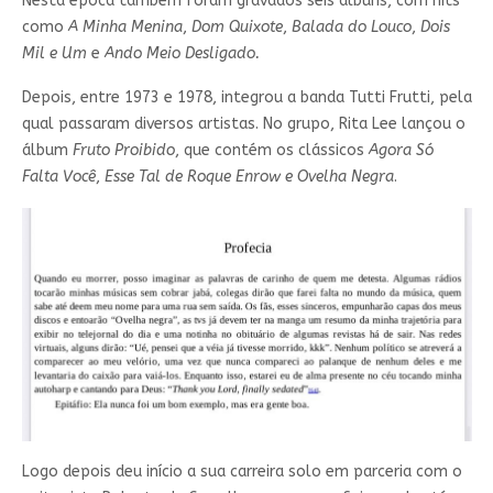
Nesta época também foram gravados seis álbuns, com hits
https://www.youtube.com/watch?v=B43...
como
A Minha Menina
,
Dom Quixote
,
Balada do Louco
,
Dois
Mil e Um
e
Ando Meio Desligado.
Depois, entre 1973 e 1978, integrou a banda Tutti Frutti, pela
qual passaram diversos artistas. No grupo, Rita Lee lançou o
álbum
Fruto Proibido
, que contém os clássicos
Agora Só
Falta Você
,
Esse Tal de Roque Enrow e Ovelha Negra
.
Logo depois deu início a sua carreira solo em parceria com o