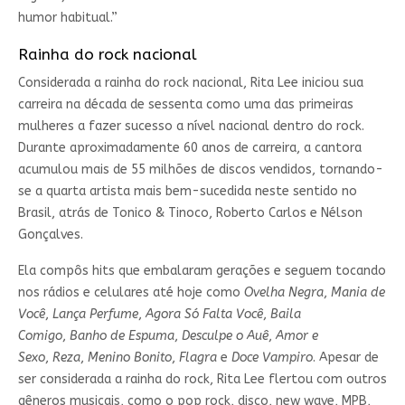
humor habitual.”
Rainha do rock nacional
Considerada a rainha do rock nacional, Rita Lee iniciou sua
carreira na década de sessenta como uma das primeiras
mulheres a fazer sucesso a nível nacional dentro do rock.
Durante aproximadamente 60 anos de carreira, a cantora
acumulou mais de 55 milhões de discos vendidos, tornando-
se a quarta artista mais bem-sucedida neste sentido no
Brasil, atrás de Tonico & Tinoco, Roberto Carlos e Nélson
Gonçalves.
Ela compôs hits que embalaram gerações e seguem tocando
nos rádios e celulares até hoje como
Ovelha Negra
,
Mania de
Você
,
Lança Perfume
,
Agora Só Falta Você
,
Baila
Comigo
,
Banho de Espuma
,
Desculpe o Auê
,
Amor e
Sexo
,
Reza
,
Menino Bonito
,
Flagra
e
Doce Vampiro
. Apesar de
ser considerada a rainha do rock, Rita Lee flertou com outros
gêneros musicais, como o pop rock, disco, new wave, MPB,