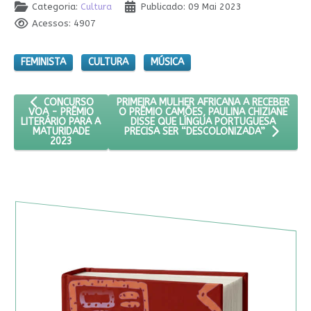
Categoria:
Cultura
Publicado: 09 Mai 2023
Acessos: 4907
FEMINISTA
CULTURA
MÚSICA
ARTIGO ANTERIOR: CONCURSO VOA - PRÊMIO LITERÁRIO PARA 
PRÓXIMO ARTIGO: PRIMEIRA MULHER AFRIC
PRIMEIRA MULHER AFRICANA A RECEBER
CONCURSO
O PRÊMIO CAMÕES, PAULINA CHIZIANE
VOA - PRÊMIO
DISSE QUE LÍNGUA PORTUGUESA
LITERÁRIO PARA A
MATURIDADE
PRECISA SER “DESCOLONIZADA”
2023