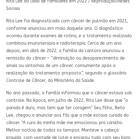
Rita Lee ao lado de familiares em 2022 / Reprodução/Redes
Sociais
Rita Lee foi diagnosticada com câncer de pulmão em 2021,
conforme anunciou em maio daquele ano. O diagnóstico
ocorreu durante exames de rotina, e o tratamento realizado
combinou imunoterapia e radioterapia. Cerca de um ano
depois, em abril de 2022, a família da cantora anunciou a
remissão do câncer – “diminuição ou desaparecimento de
sinais ou sintomas de um câncer, comumente após a
realização do tratamento proposto”, segundo o glossário
Controle de Câncer, do Ministério da Saúde.
No ano passado, a família informou que o câncer estava sob
controle. Na época, em julho de 2022, Rita Lee disse que "a
parada é dura, mas tem que ter coragem". Seu filho, Beto
Lee, chegou a anunciar aos fãs que a mãe estava curada do
câncer. "A cura da minha mãe me emocionou pra caralho.
Melhor notícia de todos os tempos. Manteve a cabeça
erguida, com vontade de lutar e encarou tudo com seu bom