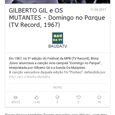
GILBERTO GIL e OS
11.06.2017
MUTANTES - Domingo no Parque
(TV Record, 1967)
BAUDATV
Em 1967, na 3ª edição do Festival da MPB (TV Record), Blota 
Júnior anunciava a canção vice-campeã "Domingo no Parque", 
interpretada por Gilberto Gil e a banda Os Mutantes. 

A canção vencedora daquela edição foi "Ponteio", defendida por 
Edu Lobo e Marília Medalha.

Assista também:

MORE
Edu Lobo e Marília Medalha vencem o Festival da Record de 
40023
1345
0
0
86
https://www.youtube.com/watch?v=bvq...