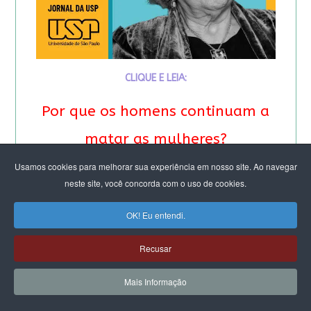
CLIQUE E LEIA:
Por que os homens continuam a
matar as mulheres?
Usamos cookies para melhorar sua experiência em nosso site. Ao navegar
&
neste site, você concorda com o uso de cookies.
Feminicídio: “A noção de
OK! Eu entendi.
propriedade é profunda”.
Recusar
Entrevista especial com Eva
Mais Informação
Alterman Blay