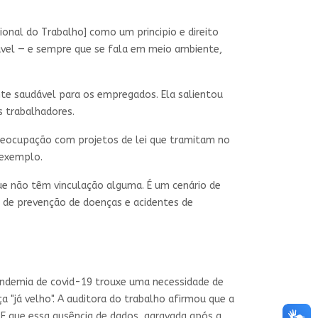
ional do Trabalho] como um principio e direito
vel — e sempre que se fala em meio ambiente,
te saudável para os empregados. Ela salientou
 trabalhadores.
preocupação com projetos de lei que tramitam no
 exemplo.
que não têm vinculação alguma. É um cenário de
 de prevenção de doenças e acidentes de
pandemia de covid-19 trouxe uma necessidade de
 "já velho". A auditora do trabalho afirmou que a
E que essa ausência de dados, agravada após a