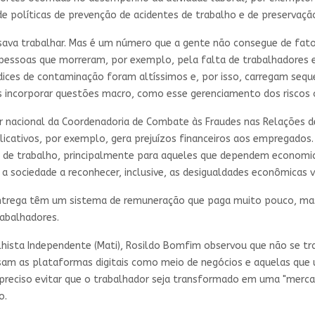
de políticas de prevenção de acidentes de trabalho e de preservaçã
sava trabalhar. Mas é um número que a gente não consegue de fat
pessoas que morreram, por exemplo, pela falta de trabalhadores 
dices de contaminação foram altíssimos e, por isso, carregam sequ
 incorporar questões macro, como esse gerenciamento dos riscos 
 nacional da Coordenadoria de Combate às Fraudes nas Relações de T
icativos, por exemplo, gera prejuízos financeiros aos empregados.
ga de trabalho, principalmente para aqueles que dependem economi
 a sociedade a reconhecer, inclusive, as desigualdades econômicas 
entrega têm um sistema de remuneração que paga muito pouco, m
rabalhadores.
ista Independente (Mati), Rosildo Bomfim observou que não se tr
sam as plataformas digitais como meio de negócios e aquelas que
er preciso evitar que o trabalhador seja transformado em uma "merc
to.