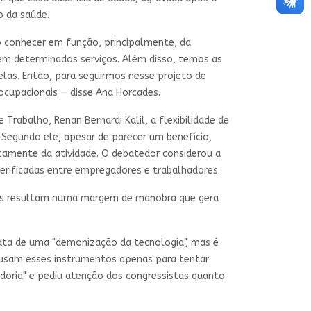
o da saúde.
o conhecer em função, principalmente, da
em determinados serviços. Além disso, temos as
elas. Então, para seguirmos nesse projeto de
ocupacionais — disse Ana Horcades.
rabalho, Renan Bernardi Kalil, a flexibilidade de
 Segundo ele, apesar de parecer um benefício,
camente da atividade. O debatedor considerou a
verificadas entre empregadores e trabalhadores.
as resultam numa margem de manobra que gera
ata de uma "demonização da tecnologia", mas é
 usam esses instrumentos apenas para tentar
adoria" e pediu atenção dos congressistas quanto