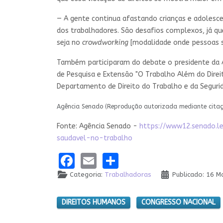
— A gente continua afastando crianças e adolescen
dos trabalhadores. São desafios complexos, já que
seja no
crowdworking
[modalidade onde pessoas sã
Também participaram do debate o presidente da A
de Pesquisa e Extensão "O Trabalho Além do Dire
Departamento de Direito do Trabalho e da Segurida
Agência Senado (Reprodução autorizada mediante cita
Fonte: Agência Senado -
https://www12.senado.l
saudavel-no-trabalho
Facebook
Email
Share
Categoria:
Trabalhadoras
Publicado: 16 M
DIREITOS HUMANOS
CONGRESSO NACIONAL