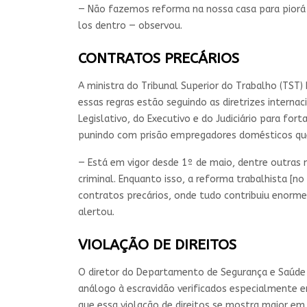
— Não fazemos reforma na nossa casa para piorá-
los dentro — observou.
CONTRATOS PRECÁRIOS
A ministra do Tribunal Superior do Trabalho (TST) 
essas regras estão seguindo as diretrizes interna
Legislativo, do Executivo e do Judiciário para for
punindo com prisão empregadores domésticos qu
— Está em vigor desde 1º de maio, dentre outras 
criminal. Enquanto isso, a reforma trabalhista [no
contratos precários, onde tudo contribuiu enorme
alertou.
VIOLAÇÃO DE DIREITOS
O diretor do Departamento de Segurança e Saúde 
análogo à escravidão verificados especialmente e
que essa violação de direitos se mostra maior em