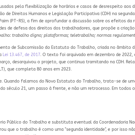
ausados pela flexibilização de horários e casos de desrespeito ao
o de Direitos Humanos e Legislação Participativa (CDH) na segunda-
aim (PT-RS), a fim de aprofundar a discussão sobre os efeitos da r
des de defesa dos direitos dos trabalhadores, que propõe a criaçã
alho: trabalho digno; plataformas; teletrabalho; normas regulament
ento de Subcomissão do Estatuto do Trabalho, criada no âmbito d
la
Lei 13.467, de 2017
. O texto foi arquivado em dezembro de 2022,
arço, desarquivou o projeto, que continua tramitando na CDH. Rela
CLT), que completa 80 anos em 2023.
e. Quando falamos do Novo Estatuto do Trabalho, trata-se de uma
e do século 21, um passo à frente, e não um retrocesso. Em todos o
rio Público do Trabalho e substituta eventual da Coordenadoria N
ou que o trabalho é como uma "segunda identidade", e por isso não