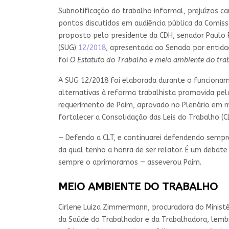
Subnotificação do trabalho informal, prejuízos c
pontos discutidos em audiência pública da Comissã
proposto pelo presidente da CDH, senador Paulo P
(SUG)
12/2018
, apresentada ao Senado por entida
foi
O Estatuto do Trabalho e meio ambiente do trab
A SUG 12/2018 foi elaborada durante o funcionam
alternativas à reforma trabalhista promovida pe
requerimento de Paim, aprovado no Plenário em m
fortalecer a Consolidação das Leis do Trabalho (
— Defendo a CLT, e continuarei defendendo sempr
da qual tenho a honra de ser relator. É um debat
sempre o aprimoramos — asseverou Paim.
MEIO AMBIENTE DO TRABALHO
Cirlene Luiza Zimmermann, procuradora do Ministé
da Saúde do Trabalhador e da Trabalhadora, lembr