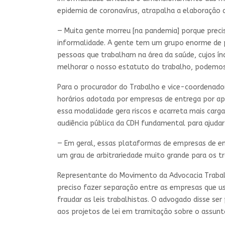
epidemia de coronavírus, atrapalha a elaboração 
— Muita gente morreu [na pandemia] porque preci
informalidade. A gente tem um grupo enorme de 
pessoas que trabalham na área da saúde, cujos ín
melhorar o nosso estatuto do trabalho, podemos
Para o procurador do Trabalho e vice-coordenador
horários adotada por empresas de entrega por apl
essa modalidade gera riscos e acarreta mais car
audiência pública da CDH fundamental para ajudar
— Em geral, essas plataformas de empresas de 
um grau de arbitrariedade muito grande para os t
Representante do Movimento da Advocacia Trabalh
preciso fazer separação entre as empresas que u
fraudar as leis trabalhistas. O advogado disse s
aos projetos de lei em tramitação sobre o assun