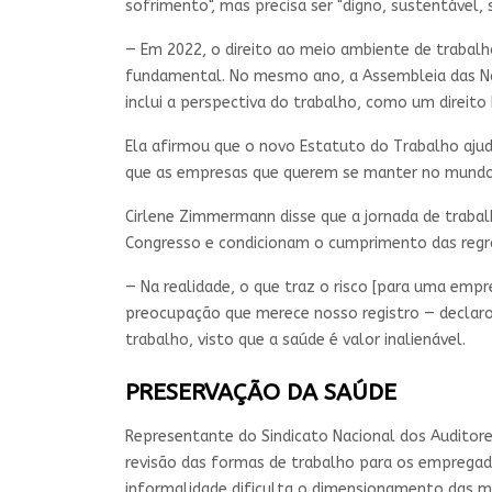
sofrimento", mas precisa ser "digno, sustentável, 
— Em 2022, o direito ao meio ambiente de trabalho
fundamental. No mesmo ano, a Assembleia das Na
inclui a perspectiva do trabalho, como um direi
Ela afirmou que o novo Estatuto do Trabalho aju
que as empresas que querem se manter no mundo 
Cirlene Zimmermann disse que a jornada de trabal
Congresso e condicionam o cumprimento das regr
— Na realidade, o que traz o risco [para uma empr
preocupação que merece nosso registro — declar
trabalho, visto que a saúde é valor inalienável.
PRESERVAÇÃO DA SAÚDE
Representante do Sindicato Nacional dos Auditore
revisão das formas de trabalho para os empregado
informalidade dificulta o dimensionamento das m