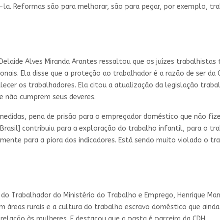
la. Reformas são para melhorar, são para pegar, por exemplo, tra
Delaíde Alves Miranda Arantes ressaltou que os juízes trabalhistas 
cionais. Ela disse que a proteção ao trabalhador é a razão de ser 
talecer os trabalhadores. Ela citou a atualização da legislação tra
e não cumprem seus deveres.
medidas, pena de prisão para o empregador doméstico que não fizer
 Brasil] contribuiu para a exploração do trabalho infantil, para o 
mente para a piora dos indicadores. Está sendo muito violado o tr
do Trabalhador do Ministério do Trabalho e Emprego, Henrique Man
m áreas rurais e a cultura do trabalho escravo doméstico que aind
 relação às mulheres. E destacou que a pasta é parceira da CDH.