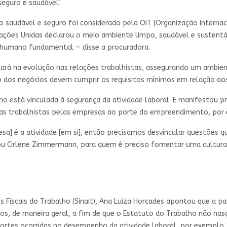
seguro e saudável".
 saudável e seguro foi considerado pela OIT [Organização Internac
ções Unidas declarou o meio ambiente limpo, saudável e sustentá
to humano fundamental — disse a procuradora.
dará na evolução nas relações trabalhistas, assegurando um ambien
dos negócios devem cumprir os requisitos mínimos em relação aos
ho está vinculada à segurança da atividade laboral. E manifestou 
as trabalhistas pelas empresas ao porte do empreendimento, por
esa] é a atividade [em si], então precisamos desvincular questões 
ou Cirlene Zimmermann, para quem é preciso fomentar uma cultura
s Fiscais do Trabalho (Sinait), Ana Luiza Horcades apontou que a 
s, de maneira geral, a fim de que o Estatuto do Trabalho não nasça
ortes ocorridas no desempenho da atividade laboral, por exemplo. 