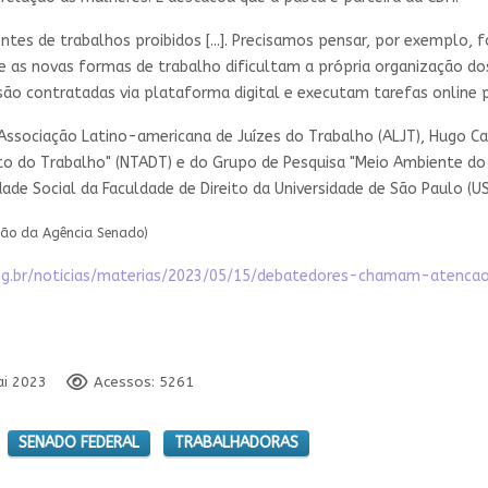
tes de trabalhos proibidos [...]. Precisamos pensar, por exemplo, f
 as novas formas de trabalho dificultam a própria organização dos t
o contratadas via plataforma digital e executam tarefas online p
ssociação Latino-americana de Juízes do Trabalho (ALJT), Hugo Cav
ito do Trabalho" (NTADT) e do Grupo de Pesquisa "Meio Ambiente d
de Social da Faculdade de Direito da Universidade de São Paulo (US
ção da Agência Senado)
eg.br/noticias/materias/2023/05/15/debatedores-chamam-atenc
ai 2023
Acessos: 5261
SENADO FEDERAL
TRABALHADORAS