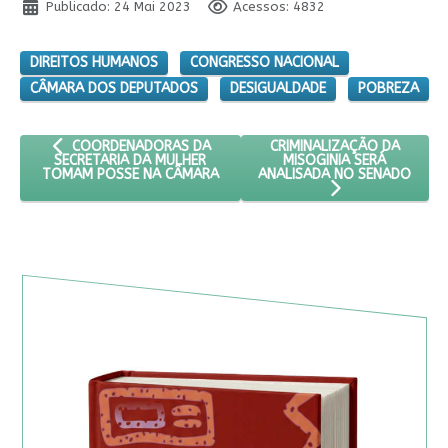
Publicado: 24 Mai 2023
Acessos: 4832
DIREITOS HUMANOS
CONGRESSO NACIONAL
CÂMARA DOS DEPUTADOS
DESIGUALDADE
POBREZA
ARTIGO ANTERIOR: COORDENADORAS DA SECRETARIA DA MU
PRÓXIMO ARTIGO: CRIMINA
CRIMINALIZAÇÃO DA
COORDENADORAS DA
MISOGINIA SERÁ
SECRETARIA DA MULHER
ANALISADA NO SENADO
TOMAM POSSE NA CÂMARA