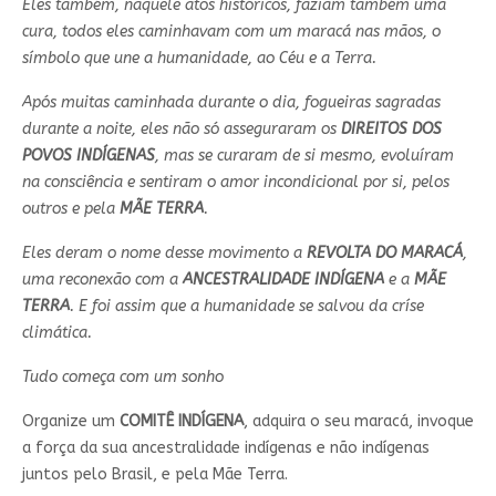
Eles também, naquele atos históricos, faziam também uma
cura, todos eles caminhavam com um maracá nas mãos, o
símbolo que une a humanidade, ao Céu e a Terra.
Após muitas caminhada durante o dia, fogueiras sagradas
durante a noite, eles não só asseguraram os
DIREITOS DOS
POVOS INDÍGENAS
, mas se curaram de si mesmo, evoluíram
na consciência e sentiram o amor incondicional por si, pelos
outros e pela
MÃE TERRA
.
Eles deram o nome desse movimento a
REVOLTA DO MARACÁ
,
uma reconexão com a
ANCESTRALIDADE INDÍGENA
e a
MÃE
TERRA
. E foi assim que a humanidade se salvou da críse
climática.
Tudo começa com um sonho
Organize um
COMITÊ INDÍGENA
, adquira o seu maracá, invoque
a força da sua ancestralidade indígenas e não indígenas
juntos pelo Brasil, e pela Mãe Terra.