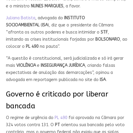
e o ministro
NUNES MARQUES
, a favor.
Juliana Batista
, advogada do
INSTITUTO
SOCIOAMBIENTAL
(
ISA
), diz que o presidente da Câmara
“afronta os outros poderes e busca intimidar o
STF
,
imitando as crises institucionais forjadas por
BOLSONARO
, ao
colocar o
PL 490
na pauta”.
“A questão é constitucional, será judicializada e só irá gerar
mais
VIOLÊNCIA
e
INSEGURANÇA JURÍDICA
, criando falsas
expectativas de anulação das demarcações”, opinou a
advogada em reportagem publicada no site do
ISA
.
Governo é criticado por liberar
bancada
O regime de urgência do
PL 490
foi aprovado na Câmara por
324 votos contra 131. O
PT
orientou sua bancada pelo voto
contrário, mas o governo federal não exigiu que as siglas