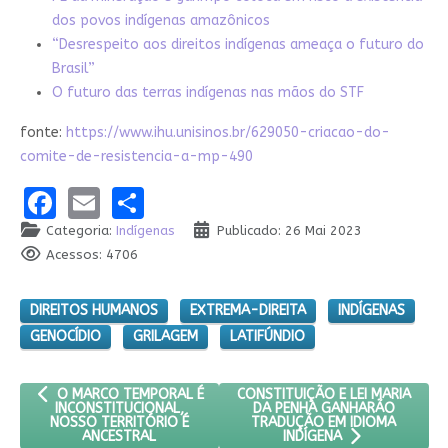
dos povos indígenas amazônicos
“Desrespeito aos direitos indígenas ameaça o futuro do
Brasil”
O futuro das terras indígenas nas mãos do STF
fonte:
https://www.ihu.unisinos.br/629050-criacao-do-
comite-de-resistencia-a-mp-490
Facebook
Email
Share
Categoria:
Indígenas
Publicado: 26 Mai 2023
Acessos: 4706
DIREITOS HUMANOS
EXTREMA-DIREITA
INDÍGENAS
GENOCÍDIO
GRILAGEM
LATIFÚNDIO
ARTIGO ANTERIOR: O MARCO TEMPORAL É INCONSTITUCIONAL, 
PRÓXIMO ARTIGO: CONSTITUIÇÃ
CONSTITUIÇÃO E LEI MARIA
O MARCO TEMPORAL É
DA PENHA GANHARÃO
INCONSTITUCIONAL,
TRADUÇÃO EM IDIOMA
NOSSO TERRITÓRIO É
ANCESTRAL
INDÍGENA