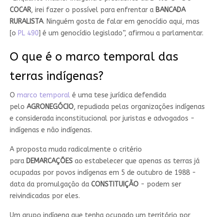
COCAR
, irei fazer o possível para enfrentar a
BANCADA
RURALISTA
. Ninguém gosta de falar em genocídio aqui, mas
[o
PL 490
] é um genocídio legislado”, afirmou a parlamentar.
O que é o marco temporal das
terras indígenas?
O
marco temporal
é uma tese jurídica defendida
pelo
AGRONEGÓCIO
, repudiada pelas organizações indígenas
e considerada inconstitucional por juristas e advogados -
indígenas e não indígenas.
A proposta muda radicalmente o critério
para
DEMARCAÇÕES
ao estabelecer que apenas as terras já
ocupadas por povos indígenas em 5 de outubro de 1988 -
data da promulgação da
CONSTITUIÇÃO
- podem ser
reivindicadas por eles.
Um grupo indígena que tenha ocupado um território por