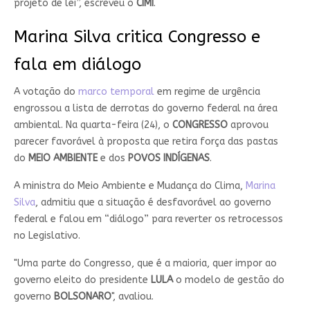
projeto de lei”, escreveu o
CIMI
.
Marina Silva critica Congresso e
fala em diálogo
A votação do
marco temporal
em regime de urgência
engrossou a lista de derrotas do governo federal na área
ambiental. Na quarta-feira (24), o
CONGRESSO
aprovou
parecer favorável à proposta que retira força das pastas
do
MEIO AMBIENTE
e dos
POVOS INDÍGENAS
.
A ministra do Meio Ambiente e Mudança do Clima,
Marina
Silva
, admitiu que a situação é desfavorável ao governo
federal e falou em “diálogo” para reverter os retrocessos
no Legislativo.
"Uma parte do Congresso, que é a maioria, quer impor ao
governo eleito do presidente
LULA
o modelo de gestão do
governo
BOLSONARO
", avaliou.