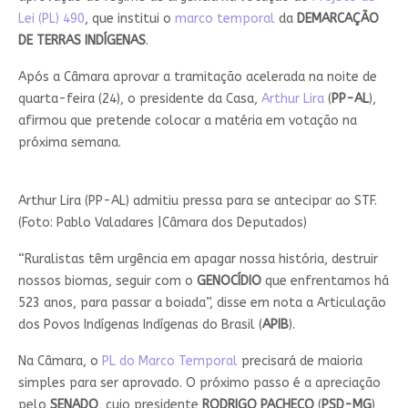
Lei (PL) 490
, que institui o
marco temporal
da
DEMARCAÇÃO
DE TERRAS INDÍGENAS
.
Após a Câmara aprovar a tramitação acelerada na noite de
quarta-feira (24), o presidente da Casa,
Arthur Lira
(
PP-AL
),
afirmou que pretende colocar a matéria em votação na
próxima semana.
Arthur Lira (PP-AL) admitiu pressa para se antecipar ao STF.
(Foto: Pablo Valadares |Câmara dos Deputados)
“Ruralistas têm urgência em apagar nossa história, destruir
nossos biomas, seguir com o
GENOCÍDIO
que enfrentamos há
523 anos, para passar a boiada”, disse em nota a Articulação
dos Povos Indígenas Indígenas do Brasil (
APIB
).
Na Câmara, o
PL do Marco Temporal
precisará de maioria
simples para ser aprovado. O próximo passo é a apreciação
pelo
SENADO
, cujo presidente
RODRIGO PACHECO
(
PSD-MG
)