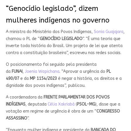
“Genocídio legislado”, dizem
mulheres indígenas no governo
A ministra do Ministério dos Povos Indígenas,
Sonia Guajajara
,
chamou o PL de “
GENOCÍDIO LEGISLADO
”. “É uma teoria que
inverte toda história do Brasil. Um projeto de lei que atenta
contra a constituição brasileira”, escreveu nas redes sociais.
O posicionamento foi seguido pela presidenta
da
FUNAI
,
Joenia Wapichana
. “Aprovar a urgência do
PL
490/07
e da
MP 1154/2023
é negar a história, os direitos e a
dignidade dos povos indígenas”, publicou.
A coordenadora da
FRENTE PARLAMENTAR DOS POVOS
INDÍGENAS
, deputada
Célia Xakriabá
(
PSOL-MG
), disse que a
votação em regime de urgência é obra de um “
CONGRESSO
ASSASSINO
”.
“Enquanto mulher indígena e presidente da
BANCADA DO