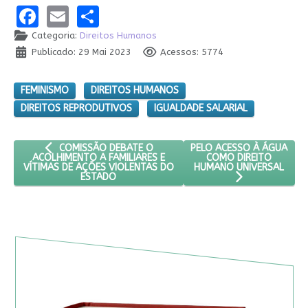
Facebook
Email
Share
Categoria:
Direitos Humanos
Publicado: 29 Mai 2023
Acessos: 5774
FEMINISMO
DIREITOS HUMANOS
DIREITOS REPRODUTIVOS
IGUALDADE SALARIAL
ARTIGO ANTERIOR: COMISSÃO DEBATE O ACOLHIMENTO A FA
PRÓXIMO ARTIGO: PELO A
PELO ACESSO À ÁGUA
COMISSÃO DEBATE O
COMO DIREITO
ACOLHIMENTO A FAMILIARES E
HUMANO UNIVERSAL
VÍTIMAS DE AÇÕES VIOLENTAS DO
ESTADO