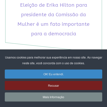
Eleição de Erika Hilton para
presidente da Comissão da
Mulher é um fato importante
para a democracia
Usamos cookies para melhorar sua experiência em nosso site. Ao navegar
neste site, você concorda com o uso de cookies.
RECOMENDAMOS A LEITURA
OK! Eu entendi.
August Nimtz prova que marxismo e
Recusar
antirracismo são indissociáveis na luta
anticapitalista
Mais Informação
Rap transfeminista radical argentino na FLIPEI
Quem tem medo dos corpos trans?