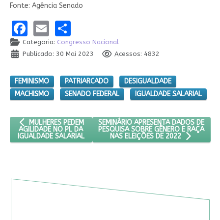
Fonte: Agência Senado
Facebook
Email
Share
Categoria:
Congresso Nacional
Publicado: 30 Mai 2023
Acessos: 4832
FEMINISMO
PATRIARCADO
DESIGUALDADE
MACHISMO
SENADO FEDERAL
IGUALDADE SALARIAL
ARTIGO ANTERIOR: MULHERES PEDEM AGILIDADE NO PL DA IGUA
PRÓXIMO ARTIGO: SEMINÁRIO APRESEN
SEMINÁRIO APRESENTA DADOS DE
MULHERES PEDEM
PESQUISA SOBRE GÊNERO E RAÇA
AGILIDADE NO PL DA
IGUALDADE SALARIAL
NAS ELEIÇÕES DE 2022