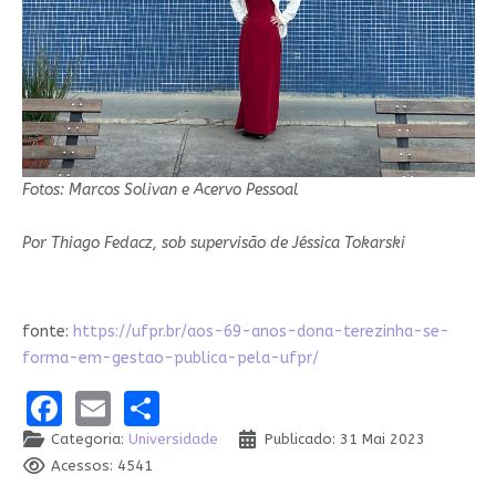
Fotos: Marcos Solivan e Acervo Pessoal
Por Thiago Fedacz, sob supervisão de
Jéssica Tokarski
fonte:
https://ufpr.br/aos-69-anos-dona-terezinha-se-
forma-em-gestao-publica-pela-ufpr/
Facebook
Email
Share
Categoria:
Universidade
Publicado: 31 Mai 2023
Acessos: 4541