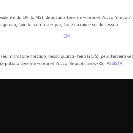
esidente da CPI do MST, deputado Tenente-coronel Zucco "alegou"
o gerada, Caiado, como sempre, foge da raia e sai da sessão
EM
eu microfone cortado, nessa quarta-feira (31/5), pela terceira ve
o deputado tenente-coronel Zucco (Republicanos-RS).
ASSISTA