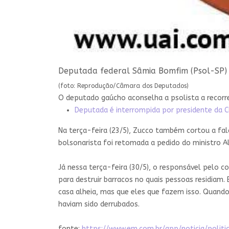
Deputada federal Sâmia Bomfim (Psol-SP) 
(foto: Reprodução/Câmara dos Deputados)
O deputado gaúcho aconselha a psolista a recorre
Deputada é interrompida por presidente da C
Na terça-feira (23/5), Zucco também cortou a fal
bolsonarista foi retomada a pedido do ministro A
Já nessa terça-feira (30/5), o responsável pelo c
para destruir barracos no quais pessoas residiam.
casa alheia, mas que eles que fazem isso. Quand
haviam sido derrubados.
fonte:
https://www.em.com.br/app/noticia/poli