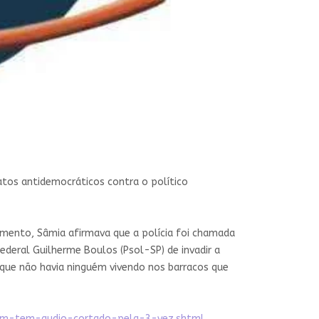
atos antidemocráticos contra o político
momento, Sâmia afirmava que a polícia foi chamada
ederal Guilherme Boulos (Psol-SP) de invadir a
que não havia ninguém vivendo nos barracos que
mfim-tem-audio-cortado-pela-3-vez.shtml