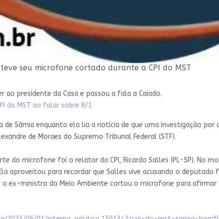
teve seu microfone cortado durante a CPI do MST
r ao presidente da Casa e passou a fala a Caiado.
PI do MST ao falar sobre 8/1
a de Sâmia enquanto ela lia a notícia de que uma investigação por 
lexandre de Moraes do Supremo Tribunal Federal (STF).
orte do microfone foi o relator da CPI, Ricardo Salles (PL-SP). No 
 Ela aproveitou para recordar que Salles vive acusando o deputado f
o o ex-ministro do Meio Ambiente cortou o microfone para afirmar 
tica/2023/06/01/interna_politica,1501342/cpi-do-mst-samia-bo