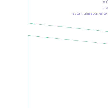
o C
e p
está intrinsecamente 