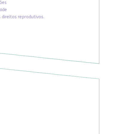
xões
dade
direitos reprodutivos.