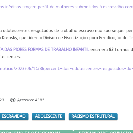
dos inéditos traçam perfil de mulheres submetidas à escravidão c
s a adolescentes resgatados de trabalho escravo não são sequer pe
io Krepsky, que lidera a Divisão de Fiscalização para Erradicação do T
TA DAS PIORES FORMAS DE TRABALHO INFANTIL
enumera
93
formas de
olescentes.
ra/noticia/2023/06/14/86percent-dos-adolescentes-resgatados-d
023
Acessos: 4285
ESCRAVIDÃO
ADOLESCENTE
RACISMO ESTRUTURAL