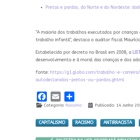
Pretas e pardas, do Norte e do Nordeste: da
"A maioria dos trabalhos executados por criança
trabalho infantil", destaca o auditor fiscal Mauríc
Estabelecida por decreto no Brasil em 2008, a
LIS
desenvolvimento e à moral das crianças e dos ad
fonte:
https://g1.globo.com/trabalho-e-carrei
autodeclarados-pretos-ou-pardos.ghtml
Facebook
Email
Share
Categoria:
Racismo
Publicado: 14 Junho 2
CAPITALISMO
RACISMO
ANTIRRACISTA