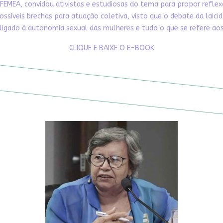
FEMEA, convidou ativistas e estudiosas do tema para propor refle
ossíveis brechas para atuação coletiva, visto que o debate da laici
ligado à autonomia sexual das mulheres e tudo o que se refere aos 
CLIQUE E BAIXE O E-BOOK