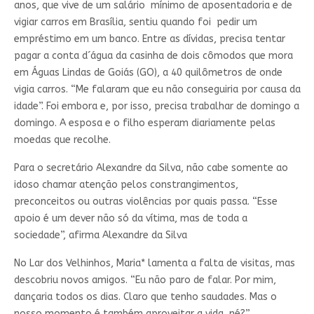
anos, que vive de um salário mínimo de aposentadoria e de
vigiar carros em Brasília, sentiu quando foi pedir um
empréstimo em um banco. Entre as dívidas, precisa tentar
pagar a conta d´água da casinha de dois cômodos que mora
em Águas Lindas de Goiás (GO), a 40 quilômetros de onde
vigia carros. “Me falaram que eu não conseguiria por causa da
idade”. Foi embora e, por isso, precisa trabalhar de domingo a
domingo. A esposa e o filho esperam diariamente pelas
moedas que recolhe.
Para o secretário Alexandre da Silva, não cabe somente ao
idoso chamar atenção pelos constrangimentos,
preconceitos ou outras violências por quais passa. “Esse
apoio é um dever não só da vítima, mas de toda a
sociedade”, afirma Alexandre da Silva
No Lar dos Velhinhos, Maria* lamenta a falta de visitas, mas
descobriu novos amigos. “Eu não paro de falar. Por mim,
dançaria todos os dias. Claro que tenho saudades. Mas o
nosso momento é também aproveitar a vida, né?”.