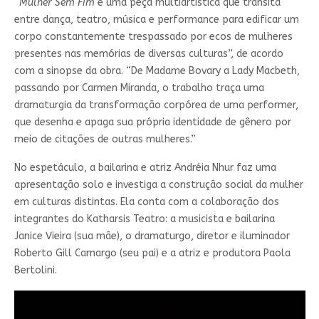
“
Mulher Sem Fim
é uma peça multiartística que transita
entre dança, teatro, música e performance para edificar um
corpo constantemente trespassado por ecos de mulheres
presentes nas memórias de diversas culturas”, de acordo
com a sinopse da obra. “De Madame Bovary a Lady Macbeth,
passando por Carmen Miranda, o trabalho traça uma
dramaturgia da transformação corpórea de uma performer,
que desenha e apaga sua própria identidade de gênero por
meio de citações de outras mulheres.”
No espetáculo, a bailarina e atriz Andréia Nhur faz uma
apresentação solo e investiga a construção social da mulher
em culturas distintas. Ela conta com a colaboração dos
integrantes do Katharsis Teatro: a musicista e bailarina
Janice Vieira (sua mãe), o dramaturgo, diretor e iluminador
Roberto Gill Camargo (seu pai) e a atriz e produtora Paola
Bertolini.