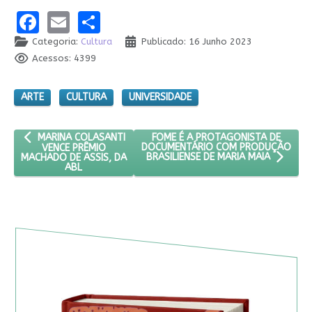
Facebook
Email
Share
Categoria:
Cultura
Publicado: 16 Junho 2023
Acessos: 4399
ARTE
CULTURA
UNIVERSIDADE
ARTIGO ANTERIOR: MARINA COLASANTI VENCE PRÊMIO MACHADO 
PRÓXIMO ARTIGO: FOME É A PROTA
FOME É A PROTAGONISTA DE
MARINA COLASANTI
DOCUMENTÁRIO COM PRODUÇÃO
VENCE PRÊMIO
MACHADO DE ASSIS, DA
BRASILIENSE DE MARIA MAIA
ABL