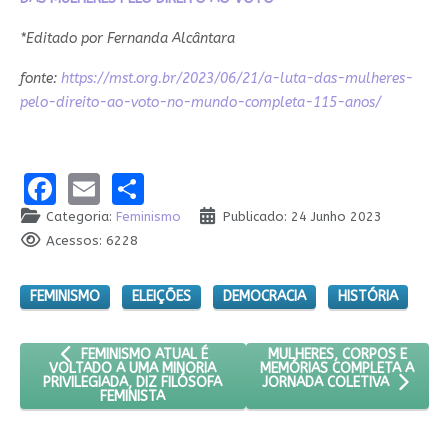
*Editado por Fernanda Alcântara
fonte:
https://mst.org.br/2023/06/21/a-luta-das-mulheres-
pelo-direito-ao-voto-no-mundo-completa-115-anos/
Facebook
Email
Share
Categoria:
Feminismo
Publicado: 24 Junho 2023
Acessos: 6228
FEMINISMO
ELEIÇÕES
DEMOCRACIA
HISTÓRIA
ARTIGO ANTERIOR: FEMINISMO ATUAL É VOLTADO A UMA MINO
PRÓXIMO ARTIGO: MULHERE
MULHERES, CORPOS E
FEMINISMO ATUAL É
MEMÓRIAS COMPLETA A
VOLTADO A UMA MINORIA
PRIVILEGIADA, DIZ FILÓSOFA
JORNADA COLETIVA
FEMINISTA