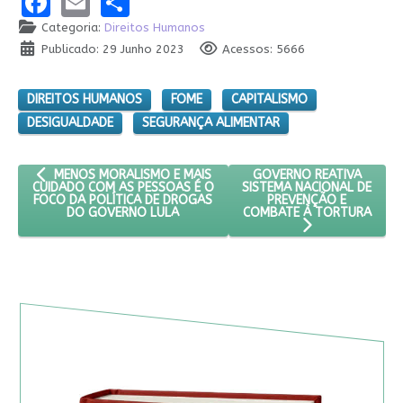
Facebook
Email
Share
Categoria:
Direitos Humanos
Publicado: 29 Junho 2023
Acessos: 5666
DIREITOS HUMANOS
FOME
CAPITALISMO
DESIGUALDADE
SEGURANÇA ALIMENTAR
ARTIGO ANTERIOR: MENOS MORALISMO E MAIS CUIDADO COM A
PRÓXIMO ARTIGO: GOVER
GOVERNO REATIVA
MENOS MORALISMO E MAIS
SISTEMA NACIONAL DE
CUIDADO COM AS PESSOAS É O
PREVENÇÃO E
FOCO DA POLÍTICA DE DROGAS
COMBATE À TORTURA
DO GOVERNO LULA