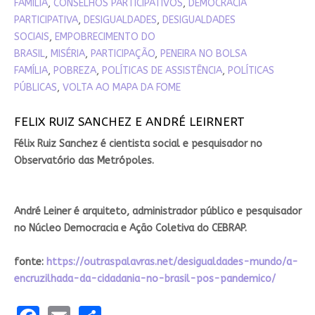
FAMÍLIA
,
CONSELHOS PARTICIPATIVOS
,
DEMOCRACIA
PARTICIPATIVA
,
DESIGUALDADES
,
DESIGUALDADES
SOCIAIS
,
EMPOBRECIMENTO DO
BRASIL
,
MISÉRIA
,
PARTICIPAÇÃO
,
PENEIRA NO BOLSA
FAMÍLIA
,
POBREZA
,
POLÍTICAS DE ASSISTÊNCIA
,
POLÍTICAS
PÚBLICAS
,
VOLTA AO MAPA DA FOME
FELIX RUIZ SANCHEZ E ANDRÉ LEIRNERT
Félix Ruiz Sanchez é cientista social e pesquisador no
Observatório das Metrópoles.
André Leiner é arquiteto, administrador público e pesquisador
no Núcleo Democracia e Ação Coletiva do CEBRAP.
fonte:
https://outraspalavras.net/desigualdades-mundo/a-
encruzilhada-da-cidadania-no-brasil-pos-pandemico/