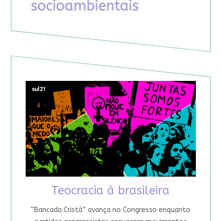
Teocracia à brasileira
“Bancada Cristã” avança no Congresso enquanto