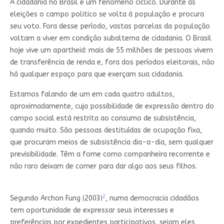
A cidadania no Brasil é um fenômeno cíclico. Durante as
eleições o campo politico se volta à população e procura
seu voto. Fora desse período, vastas parcelas da população
voltam a viver em condição subalterna de cidadania. O Brasil
hoje vive um apartheid: mais de 55 milhões de pessoas vivem
de transferência de renda e, fora dos períodos eleitorais, não
há qualquer espaço para que exerçam sua cidadania.
Estamos falando de um em cada quatro adultos,
aproximadamente, cuja possibilidade de expressão dentro do
campo social está restrita ao consumo de subsistência,
quando muito. São pessoas destituídas de ocupação fixa,
que procuram meios de subsistência dia-a-dia, sem qualquer
previsibilidade. Têm a fome como companheira recorrente e
não raro deixam de comer para dar algo aos seus filhos.
2
Segundo Archon Fung (2003)
, numa democracia cidadãos
tem oportunidade de expressar seus interesses e
preferências por expedientes participativos, sejam eles