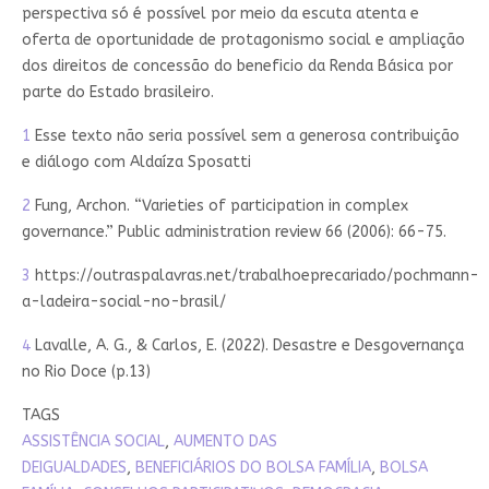
perspectiva só é possível por meio da escuta atenta e
oferta de oportunidade de protagonismo social e ampliação
dos direitos de concessão do beneficio da Renda Básica por
parte do Estado brasileiro.
1
Esse texto não seria possível sem a generosa contribuição
e diálogo com Aldaíza Sposatti
2
Fung, Archon. “Varieties of participation in complex
governance.” Public administration review 66 (2006): 66-75.
3
https://outraspalavras.net/trabalhoeprecariado/pochmann-
a-ladeira-social-no-brasil/
4
Lavalle, A. G., & Carlos, E. (2022). Desastre e Desgovernança
no Rio Doce (p.13)
TAGS
ASSISTÊNCIA SOCIAL
,
AUMENTO DAS
DEIGUALDADES
,
BENEFICIÁRIOS DO BOLSA FAMÍLIA
,
BOLSA