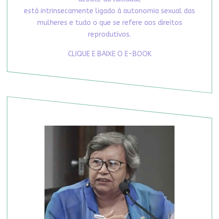
está intrinsecamente ligado à autonomia sexual das
mulheres e tudo o que se refere aos direitos
reprodutivos.
CLIQUE E BAIXE O E-BOOK