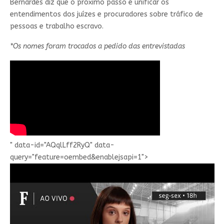
Bernardes diz que o próximo passo é unificar os
entendimentos dos juízes e procuradores sobre tráfico de
pessoas e trabalho escravo.
*Os nomes foram trocados a pedido das entrevistadas
" data-id="AQqlLff2RyQ" data-
query="feature=oembed&enablejsapi=1">