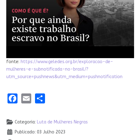
fonte:
https://www.geledes.org.br/exploracao-de-
mulheres-e-subnotificada-no-brasil/?
utm_source=pushnews&utm_medium=pushnotification
Facebook
Email
Share
Detalhes
Categoria:
Luta de Mulheres Negras
Publicado: 03 Julho 2023