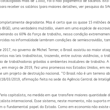
catalogadas mais de 1.000), foi o não pagamento de salários. Isto
para receber os salários (para maiores detalhes, ver pesquisa do
completamente degradante. Mas é certo que os quase 15 milhões 
do IBGE), uma verdadeira multidão, vivem em uma espécie de escra
 beirando os 60% da força de trabalho, nessa condição extremamen
ercidas na informalidade lembram condições de semiescravidão, t
 2017, no governo de Michel Temer, o Brasil assistiu ao maior ataq
tos nas leis trabalhistas, trazendo, entre outras violências, o trab
ção de trabalhadoras grávidas a ambientes insalubres de trabalho. 
o, em março de 2019, fez uma promessa nos Estados Unidos, em re
e um projeto de destruição nacional. “O Brasil não é um terreno ab
(18/03/2019, afirmação feita na sede da Agência Central de Inteli
feria capitalista, na medida em que transfere maiores quantidade de
alista internacional. Esse sistema, neste momento, não suporta 
 tem o fundamental papel do Estado. Como em economia não existe