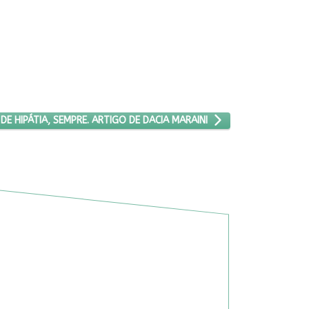
O ARTIGO: FILHAS DE HIPÁTIA, SEMPRE. ARTIGO DE DACIA MARAINI
 DE HIPÁTIA, SEMPRE. ARTIGO DE DACIA MARAINI