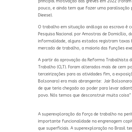
principal motivação das greves em 2022 (foram 
pouco, e ainda tem que fazer uma paralisação 
Dieese).
O trabalho em situação análoga ao escravo é 
Pesquisa Nacional por Amostras de Domicílio, 
informalidade, alguns estados registram taxas
mercado de trabalho, a maioria das funções ex
A partir da aprovação da Reforma Trabalhista de
Trabalho (CLT). Foram alterados mais de cem pon
terceirizações para as atividades fim, a exposi
Bolsonaro) era mais abrangente: Jair Bolsonar
de que teria chegado ao poder para levar adiant
povo. Nós temos que desconstruir muita coisa” 
A superexploração da força de trabalho na peri
importante funcionalidade na engrenagem capit
que superficiais. A superexploração no Brasil