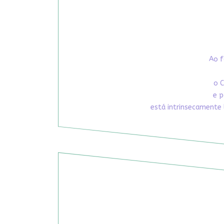
Ao f
o C
e p
está intrinsecamente 