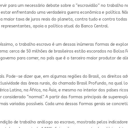
vir para um necessário debate sobre a “escravidão” no trabalho nos
estar enfrentando uma verdadeira guerra econômica e política. Nã
 maior taxa de juros reais do planeta, contra tudo e contra tod
 representantes, apoia a política atual do Banco Central.
avíssimo, o trabalho escravo é um dessas inúmeras formas de exp
ema: cerca de 50 milhões de brasileiros estão escorados no Bolsa
overno para comer, no país que é o terceiro maior produtor de al
aís. Pode-se dizer que, em algumas regiões do Brasil, os direitos 
usividade das áreas rurais, do chamado Brasil Profundo, na qual 
rica Latina, na África, na Ásia, e mesmo no interior dos países ric
r considerado “normal”. A partir das formas principais de superexpl
mais variadas possíveis. Cada uma dessas formas gerais se concreti
dição de trabalho análogo ao escravo, mostrada pelos indicadores