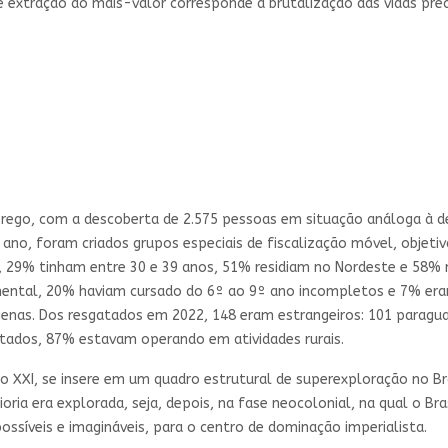
 extração do mais-valor corresponde a brutalização das vidas pre
rego, com a descoberta de 2.575 pessoas em situação análoga à d
ano, foram criados grupos especiais de fiscalização móvel, objeti
29% tinham entre 30 e 39 anos, 51% residiam no Nordeste e 58% n
ntal, 20% haviam cursado do 6º ao 9º ano incompletos e 7% era
nas. Dos resgatados em 2022, 148 eram estrangeiros: 101 paraguaio
atados, 87% estavam operando em atividades rurais.
 XXI, se insere em um quadro estrutural de superexploração no Bra
ioria era explorada, seja, depois, na fase neocolonial, na qual o 
ossíveis e imagináveis, para o centro de dominação imperialista.