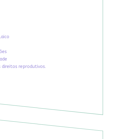
Laico
xões
dade
direitos reprodutivos.