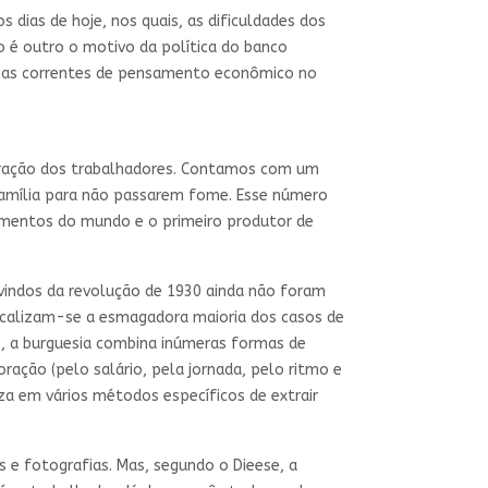
 dias de hoje, nos quais, as dificuldades dos
o é outro o motivo da política do banco
as as correntes de pensamento econômico no
loração dos trabalhadores. Contamos com um
 Família para não passarem fome. Esse número
imentos do mundo e o primeiro produtor de
advindos da revolução de 1930 ainda não foram
localizam-se a esmagadora maioria dos casos de
os, a burguesia combina inúmeras formas de
oração (pelo salário, pela jornada, pelo ritmo e
za em vários métodos específicos de extrair
 e fotografias. Mas, segundo o Dieese, a