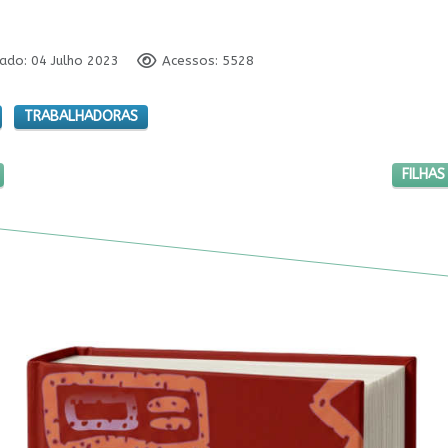
cado: 04 Julho 2023
Acessos: 5528
TRABALHADORAS
 FÚRIA DE 2013
PRÓXIM
FILHAS