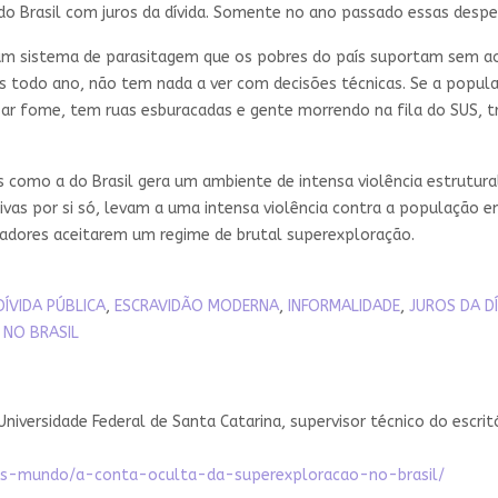
 Brasil com juros da dívida. Somente no ano passado essas despes
 um sistema de parasitagem que os pobres do país suportam sem ao
ros todo ano, não tem nada a ver com decisões técnicas. Se a popu
ssar fome, tem ruas esburacadas e gente morrendo na fila do SUS, tr
omo a do Brasil gera um ambiente de intensa violência estrutural 
as por si só, levam a uma intensa violência contra a população em 
hadores aceitarem um regime de brutal superexploração.
DÍVIDA PÚBLICA
,
ESCRAVIDÃO MODERNA
,
INFORMALIDADE
,
JUROS DA DÍ
NO BRASIL
iversidade Federal de Santa Catarina, supervisor técnico do escrit
ades-mundo/a-conta-oculta-da-superexploracao-no-brasil/