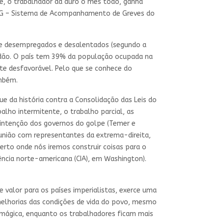
 é, o trabalhador dá duro o mês todo, ganha
 SAG – Sistema de Acompanhamento de Greves do
de desempregados e desalentados (segundo a
vidão. O país tem 39% da população ocupada na
te desfavorável. Pelo que se conhece do
ambém.
ue da história contra a Consolidação das Leis do
alho intermitente, o trabalho parcial, as
A intenção dos governos do golpe (Temer e
união com representantes da extrema-direita,
erto onde nós iremos construir coisas para o
gência norte-americana (CIA), em Washington).
 valor para os países imperialistas, exerce uma
melhorias das condições de vida do povo, mesmo
 mágica, enquanto os trabalhadores ficam mais