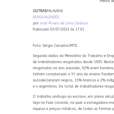
meios de
OUTRAS
PALAVRAS
DESIGUALDADES
por
José Álvaro de Lima Cardoso
Publicado 03/07/2023 às 17:01
Foto: Sérgio Carvalho/MTE.
Segundo dados do Ministério do Trabalho e Emp
de trabalhadores resgatados desde 1995. Neste 
resgatados no ano passado, 92% eram homens, 
tinham completado o 5º ano do ensino fundame
autodeclararam negros, 15% brancos e 2% indíge
e 4 argentinos. Do total de trabalhadores resg
O trabalho análogo ao escravo, em pleno século
Seja na fase colonial, na qual a esmagadora ma
riqueza a preços módicos, de todas as formas p