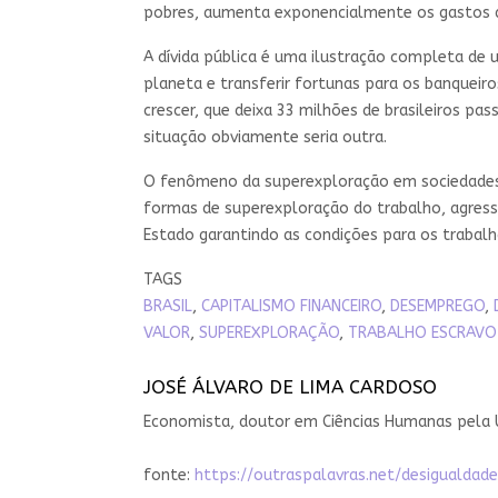
pobres, aumenta exponencialmente os gastos do
A dívida pública é uma ilustração completa de
planeta e transferir fortunas para os banquei
crescer, que deixa 33 milhões de brasileiros pa
situação obviamente seria outra.
O fenômeno da superexploração em sociedades c
formas de superexploração do trabalho, agressiv
Estado garantindo as condições para os trabal
TAGS
BRASIL
,
CAPITALISMO FINANCEIRO
,
DESEMPREGO
,
VALOR
,
SUPEREXPLORAÇÃO
,
TRABALHO ESCRAVO 
JOSÉ ÁLVARO DE LIMA CARDOSO
Economista, doutor em Ciências Humanas pela Un
fonte:
https://outraspalavras.net/desiguald